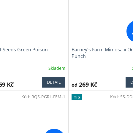
t Seeds Green Poison
Barney's Farm Mimosa x O
Punch
Skladem
ěrné
Průměrné
cení
hodnocení
ktu
produktu
DETAIL
D
69 Kč
269 Kč
od
je
3,9
Kód:
RQS-RGRL-FEM-1
Kód:
SS-DD
z
Tip
5
iček.
hvězdiček.