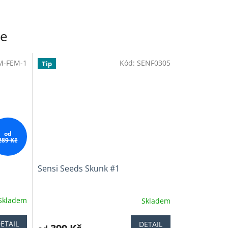
e
M-FEM-1
Kód:
SENF0305
Tip
od
289 Kč
Sensi Seeds Skunk #1
Skladem
Skladem
Průměrné
hodnocení
produktu
ETAIL
DETAIL