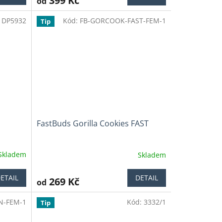
399 Kč
od
je
3,9
:
DP5932
Kód:
FB-GORCOOK-FAST-FEM-1
z
Tip
5
hvězdiček.
FastBuds Gorilla Cookies FAST
Skladem
Skladem
Průměrné
hodnocení
produktu
ETAIL
DETAIL
269 Kč
od
je
4,4
N-FEM-1
Kód:
3332/1
z
Tip
5
hvězdiček.