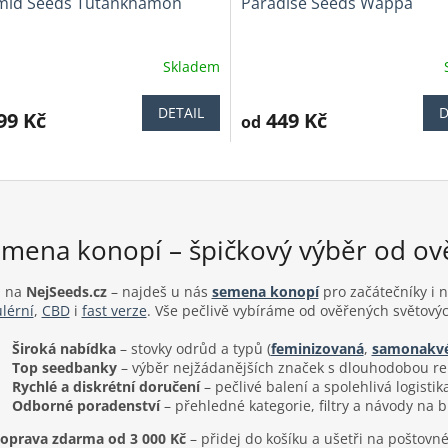
mid Seeds Tutankhamon
Paradise Seeds Wappa
Skladem
ěrné
Průměrné
cení
hodnocení
ktu
produktu
DETAIL
D
99 Kč
449 Kč
od
je
4,0
z
5
iček.
hvězdiček.
mena konopí – špičkový výběr od o
j na
NejSeeds.cz
– najdeš u nás
semena konopí
pro začátečníky i 
lérní
,
CBD
i
fast verze
. Vše pečlivě vybíráme od ověřených světovýc
Široká nabídka
– stovky odrůd a typů (
feminizovaná
,
samonakvé
Top seedbanky
– výběr nejžádanějších značek s dlouhodobou re
Rychlé a diskrétní doručení
– pečlivé balení a spolehlivá logistik
Odborné poradenství
– přehledné kategorie, filtry a návody na b
oprava zdarma od 3 000 Kč
– přidej do košíku a ušetři na poštovn