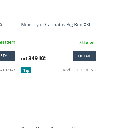
to
Ministry of Cannabis Big Bud XXL
Skladem
Skladem
Průměrné
hodnocení
produktu
ETAIL
DETAIL
349 Kč
od
je
4,1
-1021-3
Kód:
GHJHERER-3
z
Tip
5
hvězdiček.