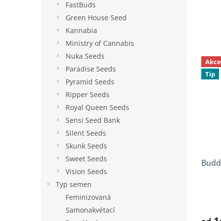
FastBuds
Green House Seed
Kannabia
Ministry of Cannabis
Nuka Seeds
Akce
Paradise Seeds
Tip
Pyramid Seeds
Ripper Seeds
Royal Queen Seeds
Sensi Seed Bank
Silent Seeds
Skunk Seeds
Sweet Seeds
Budd
Vision Seeds
Typ semen
Prům
Feminizovaná
hodno
Samonakvétací
produ
1