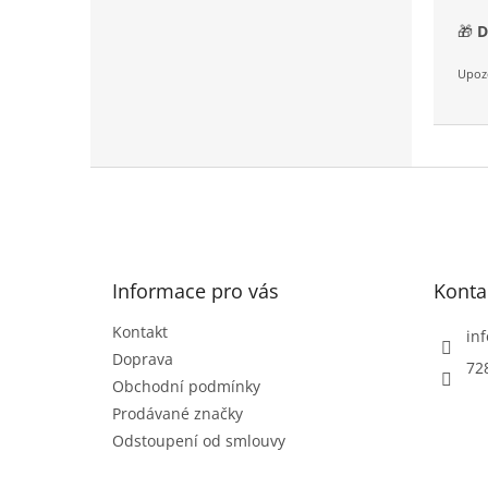
🎁
D
Upozo
Z
á
p
a
t
Informace pro vás
Konta
í
Kontakt
inf
Doprava
72
Obchodní podmínky
Prodávané značky
Odstoupení od smlouvy