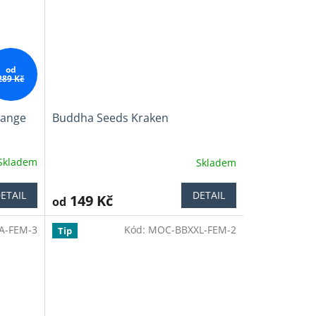
od
289 Kč
range
Buddha Seeds Kraken
Skladem
Skladem
Průměrné
hodnocení
produktu
ETAIL
DETAIL
149 Kč
od
je
4,1
A-FEM-3
Kód:
MOC-BBXXL-FEM-2
z
Tip
5
hvězdiček.