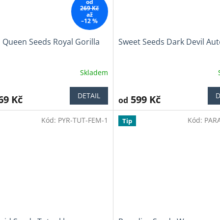
od
269 Kč
až
–12 %
 Queen Seeds Royal Gorilla
Sweet Seeds Dark Devil Au
Skladem
ěrné
Průměrné
cení
hodnocení
ktu
produktu
DETAIL
D
69 Kč
599 Kč
od
je
4,0
Kód:
PYR-TUT-FEM-1
Kód:
PARA
z
Tip
5
iček.
hvězdiček.