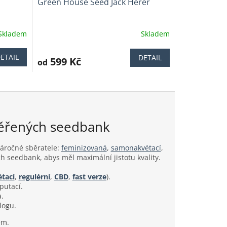
Green House Seed Jack Herer
Skladem
Skladem
Průměrné
hodnocení
produktu
ETAIL
DETAIL
599 Kč
od
je
4,1
z
5
hvězdiček.
věřených seedbank
náročné sběratele:
feminizovaná
,
samonakvétací
,
h seedbank, abys měl maximální jistotu kvality.
tací
,
regulérní
,
CBD
,
fast verze
).
putací.
a.
logu.
ém.