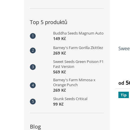
Top 5 produktů
Buddha Seeds Magnum Auto
149 Kč
Barney's Farm Gorilla Zkittlez
Swee
269 Kč
Sweet Seeds Green Poison F1
Fast Version
Prům
569 Kč
hodno
produ
Barney's Farm Mimosa x
5
od
je
Orange Punch
3,7
269 Kč
z
Tip
Skunk Seeds Critical
5
99 Kč
hvězd
Blog