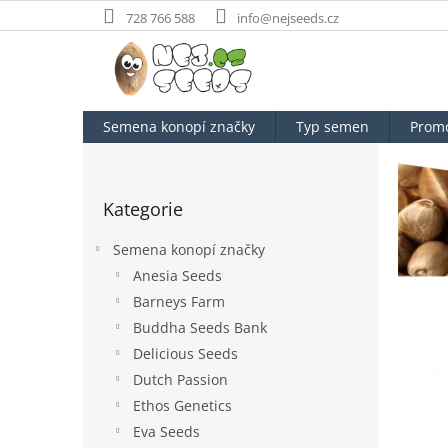
Přejít
728 766 588
info@nejseeds.cz
na
obsah
Semena konopí značky
Typ semen
Prom
P
o
Přeskočit
s
Kategorie
kategorie
t
r
Semena konopí značky
a
Anesia Seeds
n
Barneys Farm
n
í
Buddha Seeds Bank
p
Delicious Seeds
a
Dutch Passion
n
Ethos Genetics
e
Eva Seeds
l