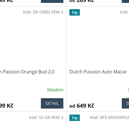
od
je
3,8
Kód:
DP-ORB2-FEM-3
Kód
z
Tip
5
iček.
hvězdiček.
h Passion Orange Bud 2.0
Dutch Passion Auto Mazar
Skladem
ěrné
Průměrné
cení
hodnocení
ktu
produktu
DETAIL
D
99 Kč
649 Kč
od
je
4,4
Kód:
SS-GP-FEM-3
Kód:
BFS-MIMORPU
z
Tip
5
iček.
hvězdiček.