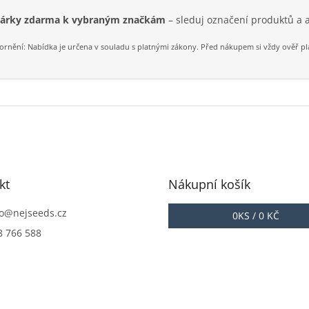
árky zdarma k vybraným značkám
– sleduj označení produktů a a
rnění: Nabídka je určena v souladu s platnými zákony. Před nákupem si vždy ověř plat
kt
Nákupní košík
o
@
nejseeds.cz
0
KS /
0 KČ
8 766 588