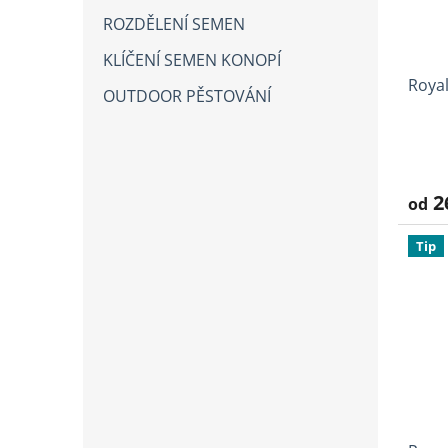
ROZDĚLENÍ SEMEN
KLÍČENÍ SEMEN KONOPÍ
Royal
OUTDOOR PĚSTOVÁNÍ
Prům
hodno
produ
2
od
je
4,0
z
Tip
5
hvězd