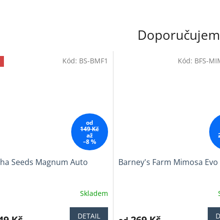
Doporučujem
Kód:
BS-BMF1
Kód:
BFS-MI
od
149 Kč
až
–8 %
ha Seeds Magnum Auto
Barney's Farm Mimosa Evo
Skladem
ěrné
Průměrné
cení
hodnocení
ktu
produktu
DETAIL
D
49 Kč
269 Kč