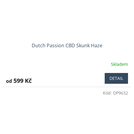
Dutch Passion CBD Skunk Haze
Skladem
Průměrné
hodnocení
produktu
DETAIL
599 Kč
od
je
4,0
Kód:
DP9632
z
5
hvězdiček.