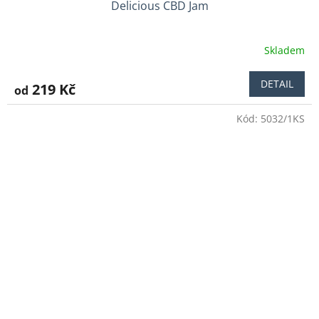
Delicious CBD Jam
Skladem
Průměrné
hodnocení
produktu
DETAIL
219 Kč
od
je
3,8
Kód:
5032/1KS
z
5
hvězdiček.