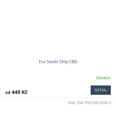
Eva Seeds Only CBD
Skladem
Průměrné
hodnocení
produktu
DETAIL
449 Kč
od
je
4,3
Kód:
EVA-TNTCBD-FEM-3
z
5
hvězdiček.