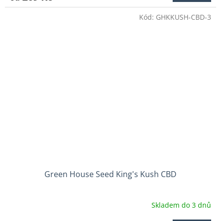
4,5
Kód:
GHKKUSH-CBD-3
z
5
hvězdiček.
Green House Seed King's Kush CBD
Skladem do 3 dnů