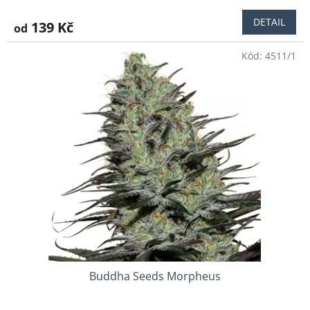
hodnocení
produktu
DETAIL
139 Kč
od
je
4,2
Kód:
4511/1
z
5
hvězdiček.
Buddha Seeds Morpheus