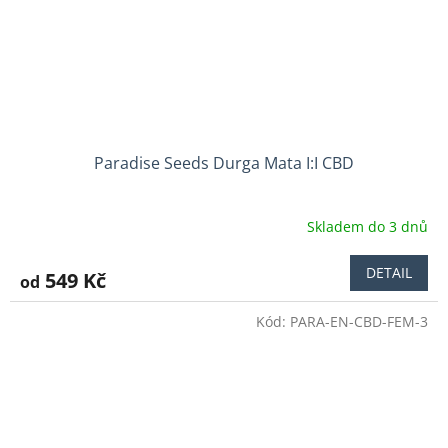
Paradise Seeds Durga Mata I:I CBD
Skladem do 3 dnů
Průměrné
hodnocení
produktu
DETAIL
549 Kč
od
je
5,0
Kód:
PARA-EN-CBD-FEM-3
z
5
hvězdiček.