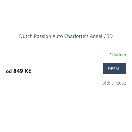
Dutch Passion Auto Charlotte's Angel CBD
Skladem
Průměrné
hodnocení
produktu
DETAIL
849 Kč
od
je
4,0
Kód:
DP2632
z
5
hvězdiček.