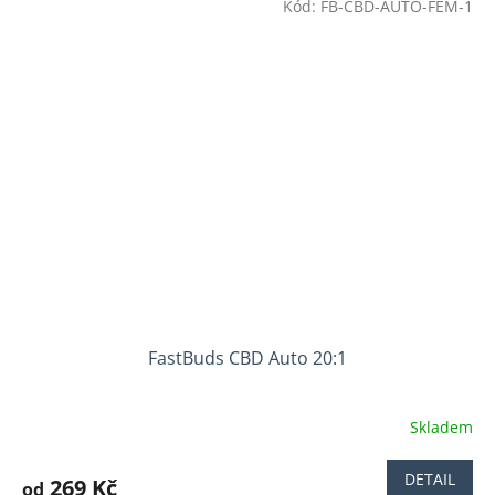
Kód:
FB-CBD-AUTO-FEM-1
FastBuds CBD Auto 20:1
Skladem
Průměrné
hodnocení
produktu
DETAIL
269 Kč
od
je