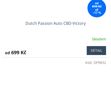
od
849 Kč
až
–17 %
Dutch Passion Auto CBD-Victory
Skladem
Průměrné
hodnocení
produktu
DETAIL
699 Kč
od
je
4,0
Kód:
DP9832
z
5
hvězdiček.