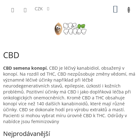
Přejít
NÁKUP
na
CZK
obsah
KOŠÍK
CBD
CBD semena konopí.
CBD je léčivý kanabidiol, obsažený v
konopí. N
a rozdíl od THC, CBD nezpůsobuje změny vědomí, má
významné léčivé účinky například při léčbě
neurodegenerativních stavů, epilepsie, úzkostí i kožních
problémů. Pozitivní účinky má CBD i jako doplňková léčba při
onkologických onemocněních. Kromě CBD a THC obsahuje
konopí více než 140 dalších kanabinoidů, které mají různé
účinky. CBD se dokonale hodí pro výrobu extraktů a mastí.
Pacienti si mohou vybrat míru úrovně CBD k THC. Odrůdy v
nabídce jsou feminizovány
Nejprodávanější