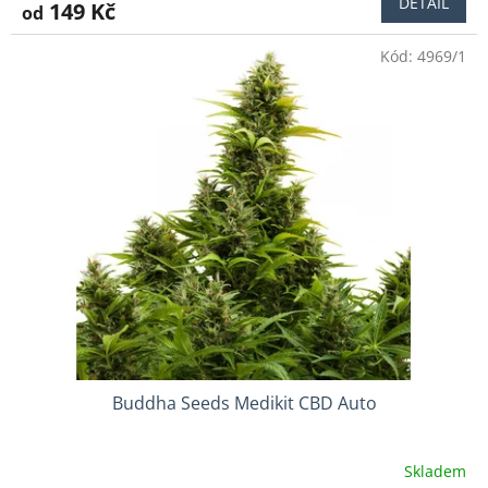
DETAIL
149 Kč
od
je
4,2
Kód:
4969/1
z
5
hvězdiček.
Buddha Seeds Medikit CBD Auto
Skladem
Průměrné