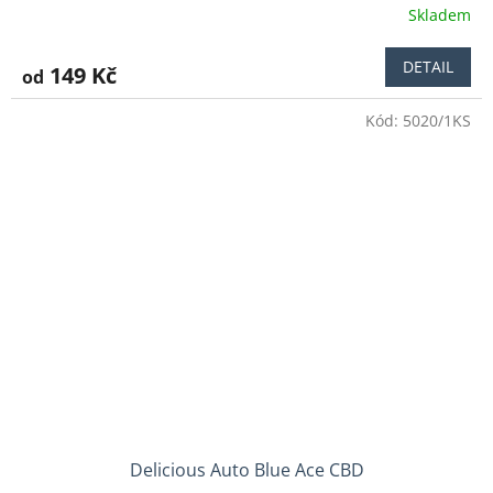
Skladem
Průměrné
hodnocení
produktu
DETAIL
149 Kč
od
je
4,1
Kód:
5020/1KS
z
5
hvězdiček.
Delicious Auto Blue Ace CBD