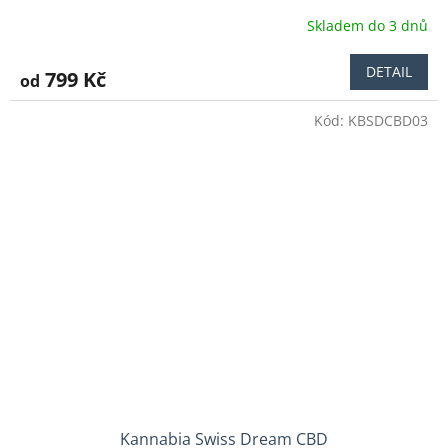
Skladem do 3 dnů
Průměrné
hodnocení
produktu
DETAIL
799 Kč
od
je
5,0
Kód:
KBSDCBD03
z
5
hvězdiček.
Kannabia Swiss Dream CBD