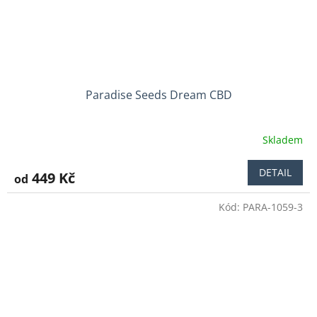
Paradise Seeds Dream CBD
Skladem
Průměrné
hodnocení
produktu
DETAIL
449 Kč
od
je
5,0
Kód:
PARA-1059-3
z
5
hvězdiček.