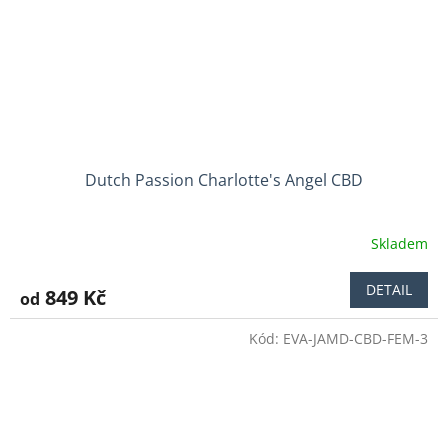
Dutch Passion Charlotte's Angel CBD
Skladem
Průměrné
hodnocení
produktu
DETAIL
849 Kč
od
je
3,6
Kód:
EVA-JAMD-CBD-FEM-3
z
5
hvězdiček.