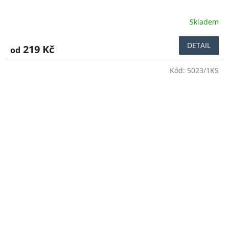
Skladem
Průměrné
hodnocení
produktu
DETAIL
219 Kč
od
je
5,0
Kód:
5023/1KS
z
5
hvězdiček.