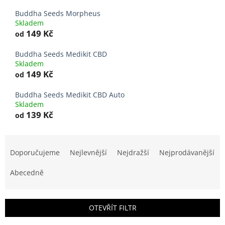
Buddha Seeds Morpheus
Skladem
149 Kč
od
Buddha Seeds Medikit CBD
Skladem
149 Kč
od
Buddha Seeds Medikit CBD Auto
Skladem
139 Kč
od
Ř
a
Doporučujeme
Nejlevnější
Nejdražší
Nejprodávanější
z
e
Abecedně
n
í
p
OTEVŘÍT FILTR
r