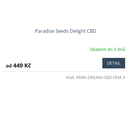
Paradise Seeds Delight CBD
Skladem do 3 dnů
Průměrné
hodnocení
produktu
DETAIL
449 Kč
od
je
5,0
Kód:
PARA-DREAM-CBD-FEM-3
z
5
hvězdiček.