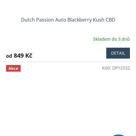
Dutch Passion Auto Blackberry Kush CBD
Skladem do 3 dnů
Průměrné
hodnocení
produktu
DETAIL
849 Kč
od
je
5,0
Kód:
DP12532
z
Akce
5
hvězdiček.