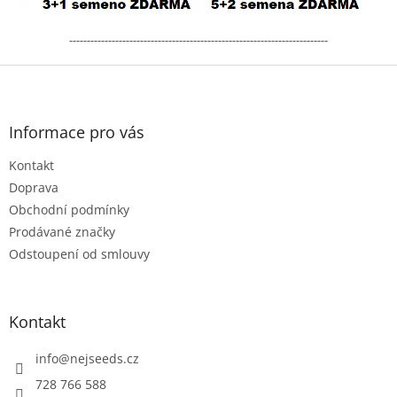
-------------------------------------------------------------------------
Z
á
p
a
Informace pro vás
t
Kontakt
í
Doprava
Obchodní podmínky
Prodávané značky
Odstoupení od smlouvy
Kontakt
info
@
nejseeds.cz
728 766 588