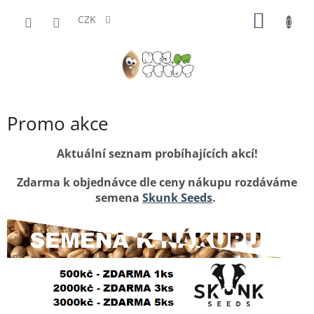
Přejít
NÁKUP
na
CZK
obsah
KOŠÍK
Promo akce
Aktuální seznam probíhajících akcí!
Zdarma k objednávce dle ceny nákupu rozdáváme
semena
Skunk Seeds
.