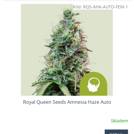
3,3
Kód:
RQS-AHA-AUTO-FEM-1
z
5
hvězdiček.
Royal Queen Seeds Amnesia Haze Auto
Skladem