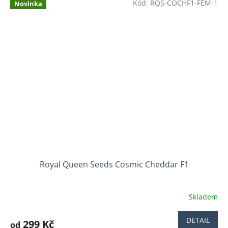
Kód:
RQS-COCHF1-FEM-1
z
Novinka
5
hvězdiček.
Royal Queen Seeds Cosmic Cheddar F1
Skladem
Průměrné
hodnocení
produktu
DETAIL
299 Kč
od
je