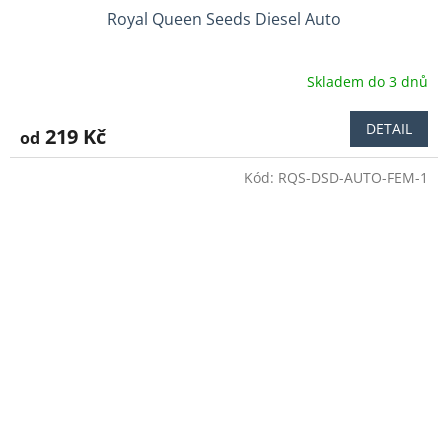
Royal Queen Seeds Diesel Auto
Skladem do 3 dnů
Průměrné
hodnocení
produktu
DETAIL
219 Kč
od
je
4,3
Kód:
RQS-DSD-AUTO-FEM-1
z
5
hvězdiček.