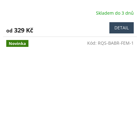
Skladem do 3 dnů
Průměrné
hodnocení
produktu
DETAIL
329 Kč
od
je
5,0
Kód:
RQS-BABR-FEM-1
z
Novinka
5
hvězdiček.