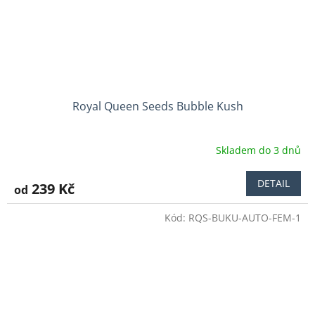
Royal Queen Seeds Bubble Kush
Skladem do 3 dnů
Průměrné
hodnocení
produktu
DETAIL
239 Kč
od
je
3,0
Kód:
RQS-BUKU-AUTO-FEM-1
z
5
hvězdiček.