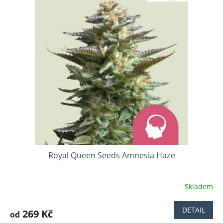
5
hvězdiček.
Royal Queen Seeds Amnesia Haze
Skladem
Průměrné
hodnocení
produktu
DETAIL
269 Kč
od
je