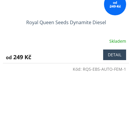
od
249 Kč
Royal Queen Seeds Dynamite Diesel
Skladem
Průměrné
hodnocení
produktu
DETAIL
249 Kč
od
je
4,5
Kód:
RQS-EBS-AUTO-FEM-1
z
5
hvězdiček.