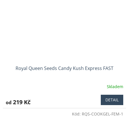
Royal Queen Seeds Candy Kush Express FAST
Skladem
Průměrné
hodnocení
produktu
DETAIL
219 Kč
od
je
5,0
Kód:
RQS-COOKGEL-FEM-1
z
5
hvězdiček.