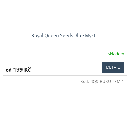
Royal Queen Seeds Blue Mystic
Skladem
Průměrné
hodnocení
produktu
DETAIL
199 Kč
od
je
3,6
Kód:
RQS-BUKU-FEM-1
z
5
hvězdiček.