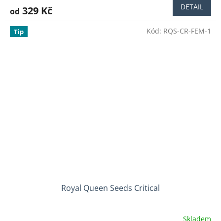
DETAIL
329 Kč
od
Kód:
RQS-CR-FEM-1
Tip
Royal Queen Seeds Critical
Skladem
Průměrné