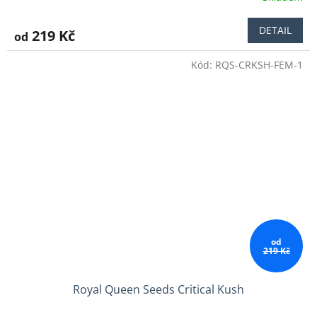
hodnocení
produktu
DETAIL
219 Kč
od
je
3,9
Kód:
RQS-CRKSH-FEM-1
z
5
hvězdiček.
od
219 Kč
Royal Queen Seeds Critical Kush