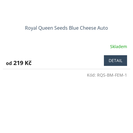
Royal Queen Seeds Blue Cheese Auto
Skladem
Průměrné
hodnocení
produktu
DETAIL
219 Kč
od
je
4,5
Kód:
RQS-BM-FEM-1
z
5
hvězdiček.