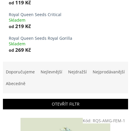
119 Kč
od
Royal Queen Seeds Critical
Skladem
219 Kč
od
Royal Queen Seeds Royal Gorilla
Skladem
269 Kč
od
Ř
a
Doporučujeme
Nejlevnější
Nejdražší
Nejprodávanější
z
e
Abecedně
n
í
p
OTEVŘÍT FILTR
r
o
V
Kód:
RQS-AMG-FEM-1
d
ý
u
p