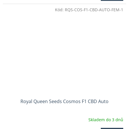
4,7
Kód:
RQS-COS-F1-CBD-AUTO-FEM-1
z
5
hvězdiček.
Royal Queen Seeds Cosmos F1 CBD Auto
Skladem do 3 dnů