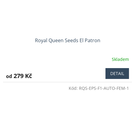
Royal Queen Seeds El Patron
Skladem
Průměrné
hodnocení
produktu
DETAIL
279 Kč
od
je
5,0
Kód:
RQS-EPS-F1-AUTO-FEM-1
z
5
hvězdiček.