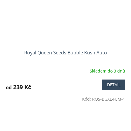
Royal Queen Seeds Bubble Kush Auto
Skladem do 3 dnů
Průměrné
hodnocení
produktu
DETAIL
239 Kč
od
je
5,0
Kód:
RQS-BGXL-FEM-1
z
5
hvězdiček.