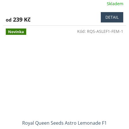
Skladem
Průměrné
hodnocení
produktu
DETAIL
239 Kč
od
je
4,5
Kód:
RQS-ASLEF1-FEM-1
z
Novinka
5
hvězdiček.
Royal Queen Seeds Astro Lemonade F1