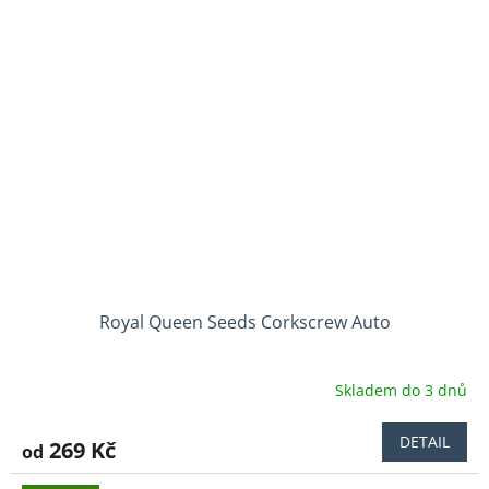
Royal Queen Seeds Corkscrew Auto
Skladem do 3 dnů
Průměrné
hodnocení
produktu
DETAIL
269 Kč
od
je
2,0