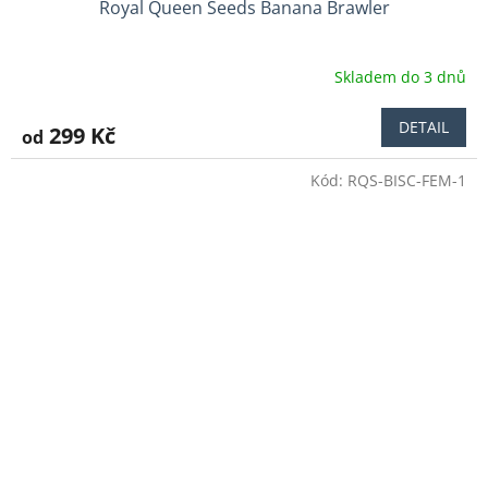
Royal Queen Seeds Banana Brawler
Skladem do 3 dnů
Průměrné
hodnocení
produktu
DETAIL
299 Kč
od
je
5,0
Kód:
RQS-BISC-FEM-1
z
5
hvězdiček.