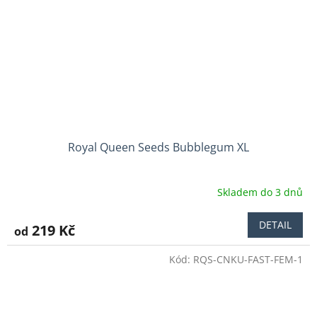
Royal Queen Seeds Bubblegum XL
Skladem do 3 dnů
Průměrné
hodnocení
produktu
DETAIL
219 Kč
od
je
4,0
Kód:
RQS-CNKU-FAST-FEM-1
z
5
hvězdiček.