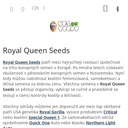
Přejít
NÁKUP
na
CZK
obsah
KOŠÍK
Royal Queen Seeds
Royal Queen Seeds
patří mezi nejrychleji rostoucí společnost
na trhu konopných semen v Evropě. Po mnoha letech získávání
zkušeností s pěstováním konopných semen v Nizozemsku. Nyní
tedy můžou nabídnout kvalitní feminizovaná, samokvetoucí a
léčivá semena za dobrou cenu. Všechna semena v
Royal Queen
Seeds
se pěstují organicky, vybírají se ručně a pravidelně se
testují v rámci kontroly kvality a klíčivosti.
Všechny odrůdy můžeme jen doporučit ale mezi top oblíbené
patří USA genetika
Royal Gorilla
, vysoce produktivní
Critical
nebo kvalitní
Special Queen 1
. Ze samonakvétacích odrůd
vyzdvihneme
Quick One
Auto nebo klasiku
Northern Light