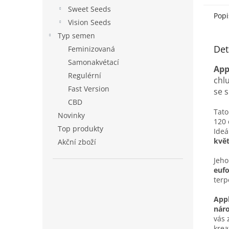
Sweet Seeds
Popi
Vision Seeds
Typ semen
Det
Feminizovaná
Samonakvétací
App
Regulérní
chl
Fast Version
se s
CBD
Tato
Novinky
120
Top produkty
Ideá
květ
Akční zboží
Jeh
eufo
terp
Appl
nár
vás 
krea