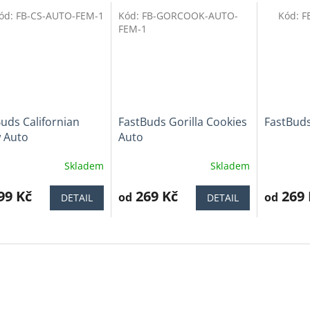
ód:
FB-CS-AUTO-FEM-1
Kód:
FB-GORCOOK-AUTO-
Kód:
F
Tip
FEM-1
uds Californian
FastBuds Gorilla Cookies
FastBuds
 Auto
Auto
Skladem
Skladem
ěrné
Průměrné
Průměrné
cení
hodnocení
hodnocen
ktu
99 Kč
produktu
269 Kč
produktu
269 
od
od
DETAIL
DETAIL
je
je
4,2
4,6
z
z
5
5
iček.
hvězdiček.
hvězdiček