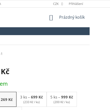
ANÉ ZNAČKY
ODSTOUPENÍ OD SMLOUVY
CZK
Přihlášení
NÁKUPNÍ
Prázdný košík
KOŠÍK
-1
 Kč
dem
3 ks
–
699 Kč
5 ks
–
999 Kč
269 Kč
(233 Kč / ks)
(200 Kč / ks)