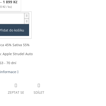
–
1 899 Kč
0 Kč / ks)
Přidat do košíku
ica 45% Sativa 55%
: Apple Strudel Auto
63 - 70 dní
 informace
ZEPTAT SE
SDÍLET