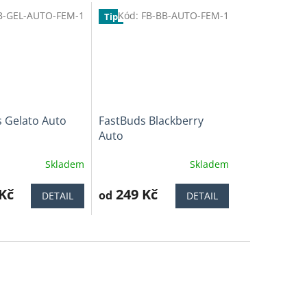
B-GEL-AUTO-FEM-1
Kód:
FB-BB-AUTO-FEM-1
Tip
 Gelato Auto
FastBuds Blackberry
Auto
Skladem
Skladem
Průměrné
í
hodnocení
Kč
produktu
249 Kč
od
DETAIL
DETAIL
je
4,8
z
5
.
hvězdiček.