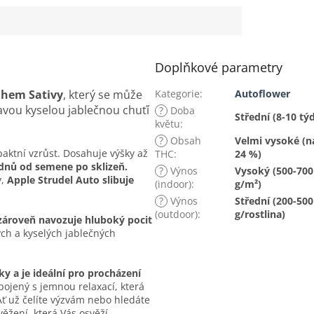
Doplňkové parametry
ahem Sativy
, který se může
Kategorie
:
Autoflower
lavou kyselou jablečnou chuťí
?
Doba
Střední (8-10 tý
květu
:
?
Obsah
Velmi vysoké (n
aktní vzrůst. Dosahuje výšky až
THC
:
24 %)
ýdnů od semene po sklizeň.
?
Výnos
Vysoký (500-700
y,
Apple Strudel Auto slibuje
(indoor)
:
g/m²)
?
Výnos
Střední (200-500
(outdoor)
:
g/rostlina)
 zároveň navozuje hluboký pocit
ch a kyselých jablečných
ky a je ideální pro procházení
pojený s jemnou relaxací, která
 Ať už čelíte výzvám nebo hledáte
ěžení, která Vás osvěží