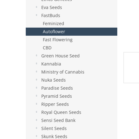
e
Eva Seeds
l
FastBuds
Feminized
Autoflower
Fast Flowering
CBD
Green House Seed
Kannabia
Ministry of Cannabis
Nuka Seeds
Paradise Seeds
Pyramid Seeds
Ripper Seeds
Royal Queen Seeds
Sensi Seed Bank
Silent Seeds
Skunk Seeds