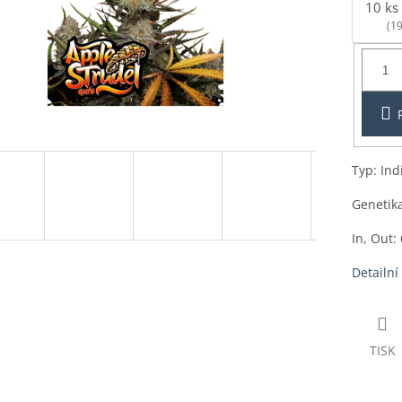
10 ks
(19
Balení:
1ks
Typ: Ind
Genetika
In, Out: 
Detailní
TISK