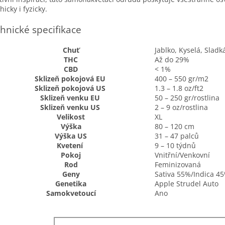
hicky i fyzicky.
hnické specifikace
Chuť
Jablko, Kyselá, Sladk
THC
Až do 29%
CBD
< 1%
Sklizeň pokojová EU
400 – 550 gr/m2
Sklizeň pokojová US
1.3 – 1.8 oz/ft2
Sklizeň venku EU
50 – 250 gr/rostlina
Sklizeň venku US
2 – 9 oz/rostlina
Velikost
XL
Výška
80 – 120 cm
Výška
US
31 – 47 palců
Kvetení
9 – 10 týdnů
Pokoj
Vnitřní/Venkovní
Rod
Feminizovaná
Geny
Sativa 55%/Indica 4
Genetika
Apple Strudel Auto
Samokvetoucí
Ano