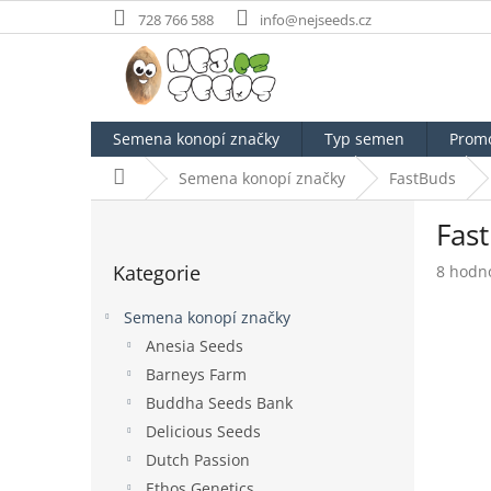
Přejít
728 766 588
info@nejseeds.cz
na
obsah
Semena konopí značky
Typ semen
Prom
Domů
Semena konopí značky
FastBuds
P
Fas
o
Přeskočit
s
Kategorie
Průměr
8 hodn
kategorie
t
hodnoc
r
produk
Semena konopí značky
a
je
Anesia Seeds
n
4,8
Barneys Farm
z
n
5
í
Buddha Seeds Bank
hvězdič
p
Delicious Seeds
a
Dutch Passion
n
Ethos Genetics