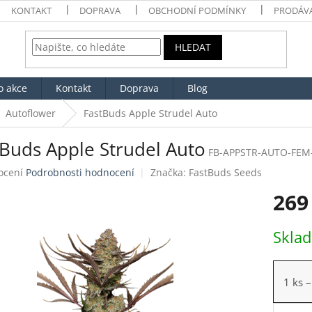
KONTAKT
DOPRAVA
OBCHODNÍ PODMÍNKY
PRODÁV
HLEDAT
o akce
Kontakt
Doprava
Blog
Autoflower
FastBuds Apple Strudel Auto
tBuds Apple Strudel Auto
FB-APPSTR-AUTO-FEM
né
ocení
Podrobnosti hodnocení
Značka:
FastBuds Seeds
ení
269
tu
Měrná
Skla
cena:
ek.
1 ks
–