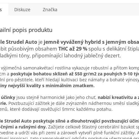
s
Diskuze
Značka
ailní popis produktu
le Strudel Auto
je
jemně vyvážený hybrid s jemným obs
ubit působivým obsahem
THC až 29 %
spolu s delikátní štip
ladkými tóny, připomínající lahodný jablečný dezert.
 výjimečná samonakvétací rostlina vykazuje robustní a přitom komp
 cm a
poskytuje bohatou sklizeň až 550 gr/m2 za pouhých 9-10 t
lní pro pěstitele, kteří hledají kultivaci bez námahy a bohaté výnos
iny nejvyšší kvality s minimálním zmatkem.
o
účinky
jsou stejně harmonické jako jeho chuť,
nabízí kreativitu a
rie.
Povzbuzující zážitek je dále zvýrazněn nádhernou směsí sladký
enů, které dodávají osvěžující šmrnc každému potahu.
e Strudel Auto poskytuje silné a dlouhotrvající povzbuzující účin
očnými a rušnými dny.
Zažijete celkově šťastný cerebrální bzukot s
zvedne a udrží vás při zemi a zároveň vytvoří plně funkční zážitky.
tivní inspiraci, tato samonakvétací odrůda poskytuje všestranné osv