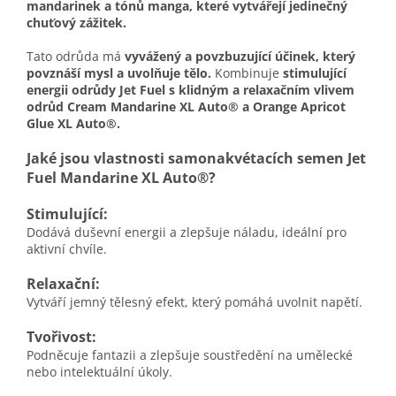
mandarinek a tónů manga, které vytvářejí jedinečný
chuťový zážitek.
Tato odrůda má
vyvážený a povzbuzující účinek, který
povznáší mysl a uvolňuje tělo.
Kombinuje
stimulující
energii odrůdy Jet Fuel s klidným a relaxačním vlivem
odrůd Cream Mandarine XL Auto® a Orange Apricot
Glue XL Auto®.
Jaké jsou vlastnosti samonakvétacích semen Jet
Fuel Mandarine XL Auto®?
Stimulující:
Dodává duševní energii a zlepšuje náladu, ideální pro
aktivní chvíle.
Relaxační:
Vytváří jemný tělesný efekt, který pomáhá uvolnit napětí.
Tvořivost:
Podněcuje fantazii a zlepšuje soustředění na umělecké
nebo intelektuální úkoly.