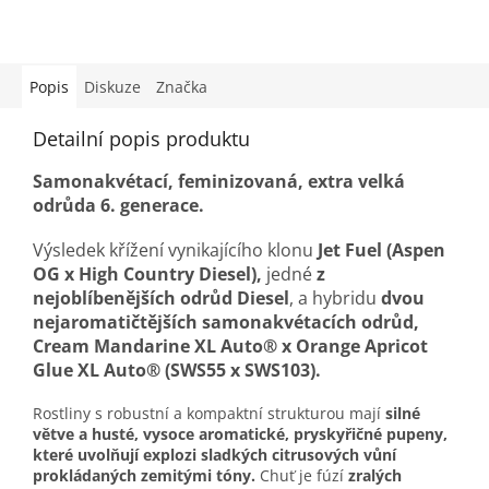
Popis
Diskuze
Značka
Detailní popis produktu
Samonakvétací, feminizovaná, extra velká
odrůda 6. generace
.
Výsledek křížení vynikajícího klonu
Jet Fuel (Aspen
OG x High Country Diesel),
jedné
z
nejoblíbenějších odrůd Diesel
, a hybridu
dvou
nejaromatičtějších samonakvétacích odrůd,
Cream Mandarine XL Auto® x Orange Apricot
Glue XL Auto® (SWS55 x SWS103).
Rostliny s robustní a kompaktní strukturou mají
silné
větve a husté, vysoce aromatické, pryskyřičné pupeny,
které uvolňují explozi sladkých citrusových vůní
prokládaných zemitými tóny.
Chuť je fúzí
zralých