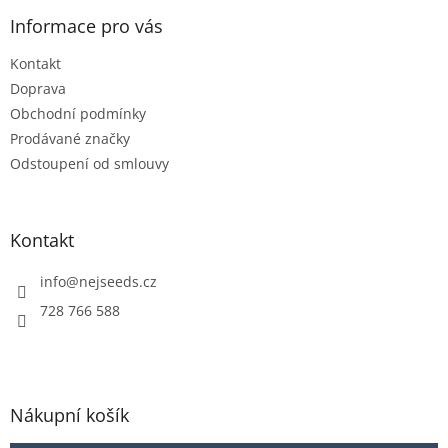
p
a
Informace pro vás
t
Kontakt
í
Doprava
Obchodní podmínky
Prodávané značky
Odstoupení od smlouvy
Kontakt
info
@
nejseeds.cz
728 766 588
Nákupní košík