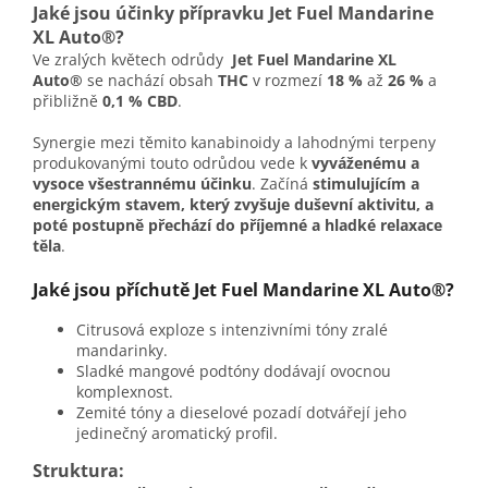
Jaké jsou účinky přípravku Jet Fuel Mandarine
XL Auto®?
Ve zralých květech odrůdy
Jet Fuel Mandarine XL
Auto®
se nachází obsah
THC
v rozmezí
18 %
až
26 %
a
přibližně
0,1 % CBD
.
Synergie mezi těmito kanabinoidy a lahodnými terpeny
produkovanými touto odrůdou vede k
vyváženému a
vysoce všestrannému účinku
. Začíná
stimulujícím a
energickým stavem, který zvyšuje duševní aktivitu, a
poté postupně přechází do
příjemné a hladké relaxace
těla
.
Jaké jsou příchutě Jet Fuel Mandarine XL Auto®?
Citrusová exploze s intenzivními tóny zralé
mandarinky.
Sladké mangové podtóny dodávají ovocnou
komplexnost.
Zemité tóny a dieselové pozadí dotvářejí jeho
jedinečný aromatický profil.
Struktura: