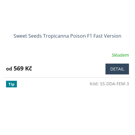
Sweet Seeds Tropicanna Poison F1 Fast Version
Skladem
Průměrné
hodnocení
produktu
569 Kč
od
DETAIL
je
3,7
Kód:
SS-DDA-FEM-3
z
Tip
5
hvězdiček.