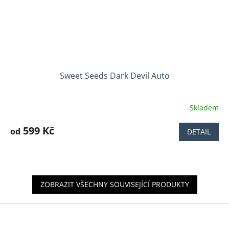
Sweet Seeds Dark Devil Auto
Skladem
Průměrné
hodnocení
produktu
599 Kč
od
DETAIL
je
4,0
z
5
hvězdiček.
ZOBRAZIT VŠECHNY SOUVISEJÍCÍ PRODUKTY
Z
á