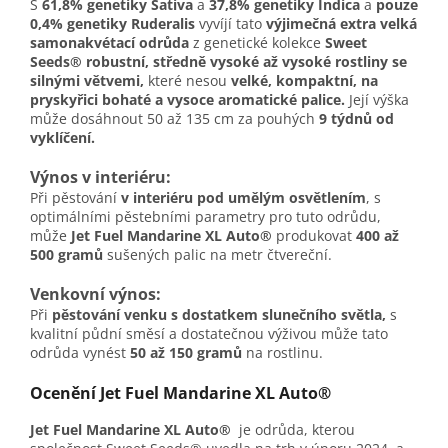
S
61,8% genetiky Sativa
a
37,8% genetiky Indica
a
pouze
0,4% genetiky Ruderalis
vyvíjí tato
výjimečná extra velká
samonakvétací odrůda
z genetické kolekce
Sweet
Seeds®
robustní, středně vysoké až vysoké rostliny se
silnými větvemi,
které nesou
velké, kompaktní, na
pryskyřici bohaté a vysoce aromatické palice.
Její výška
může dosáhnout 50 až 135 cm za pouhých
9 týdnů od
vyklíčení.
Výnos v interiéru:
Při pěstování
v interiéru pod umělým osvětlením
, s
optimálními pěstebními parametry pro tuto odrůdu,
může
Jet Fuel Mandarine XL Auto®
produkovat
400 až
500 gramů
sušených palic na metr čtvereční.
Venkovní výnos:
Při
pěstování venku s dostatkem slunečního světla,
s
kvalitní půdní směsí a dostatečnou výživou může tato
odrůda vynést
50 až 150 gramů
na rostlinu.
Ocenění Jet Fuel Mandarine XL Auto®
Jet Fuel Mandarine XL Auto®
je odrůda, kterou