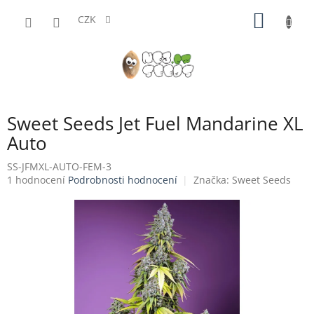
Přejít
NÁKUP
na
CZK
obsah
KOŠÍK
Sweet Seeds Jet Fuel Mandarine XL
Auto
SS-JFMXL-AUTO-FEM-3
Průměrné
1 hodnocení
Podrobnosti hodnocení
Značka:
Sweet Seeds
hodnocení
produktu
je
5,0
z
5
hvězdiček.