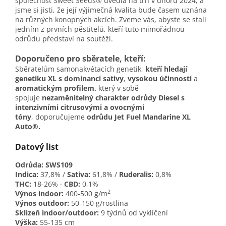
společnost Sweet Seeds® uvedla na trh v únoru 2024, a
jsme si jisti, že její výjimečná kvalita bude časem uznána
na různých konopných akcích. Zveme vás, abyste se stali
jedním z prvních pěstitelů, kteří tuto mimořádnou
odrůdu představí na soutěži.
Doporučeno pro sběratele, kteří:
Sběratelům samonakvétacích genetik,
kteří hledají
genetiku XL s dominancí sativy
,
vysokou účinností
a
aromatickým profilem,
který v sobě
spojuje
nezaměnitelný charakter odrůdy Diesel s
intenzivními citrusovými a ovocnými
tóny
,
doporučujeme
odrůdu Jet Fuel Mandarine XL
Auto®.
Datový list
Odrůda: SWS109
Indica:
37,8%
/
Sativa:
61,8% /
Ruderalis:
0,8%
THC:
18-26% ·
CBD:
0,1%
2
Výnos indoor:
400-500 g/m
Výnos outdoor:
50-150 g/rostlina
Sklizeň indoor/outdoor:
9 týdnů od vyklíčení
Výška:
55-135 cm