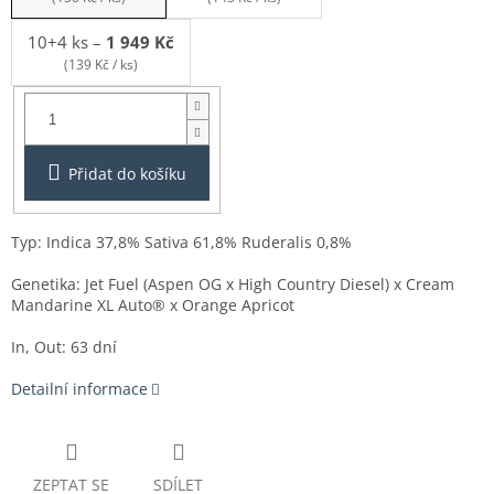
10+4 ks
–
1 949 Kč
(139 Kč / ks)
Balení:
3+1ks
Přidat do košíku
Typ: Indica
37,8%
Sativa
61,8%
Ruderalis 0,8%
Genetika: Jet Fuel (Aspen OG x High Country Diesel) x Cream
Mandarine XL Auto® x Orange Apricot
In, Out: 63 dní
Detailní informace
ZEPTAT SE
SDÍLET