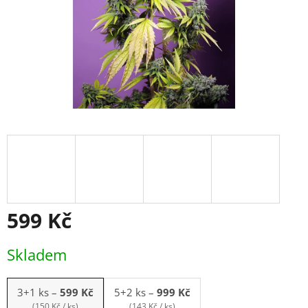
599 Kč
Měrná
Skladem
cena:
3+1 ks
–
599 Kč
5+2 ks
–
999 Kč
(150 Kč / ks)
(143 Kč / ks)