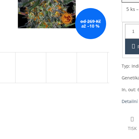
5 ks
–
od 269 Kč
Balení:
až –10 %
1ks
Typ: Ind
Genetika
In, out: 
Detailní
TISK