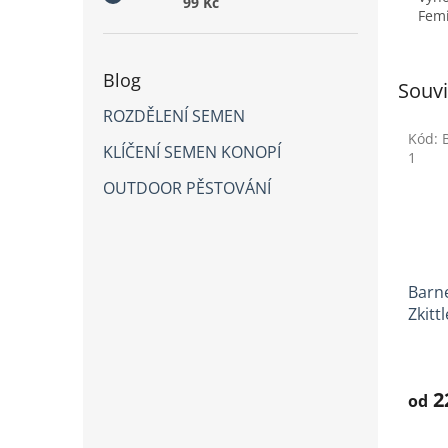
99 Kč
Femi
Blog
Souvi
ROZDĚLENÍ SEMEN
Kód:
KLÍČENÍ SEMEN KONOPÍ
1
OUTDOOR PĚSTOVÁNÍ
Barne
Zkitt
Prům
hodno
produ
2
od
je
3,6