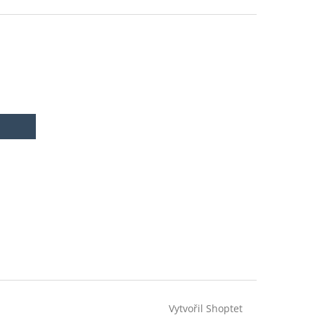
z
5
.
hvězdiček.
Vytvořil Shoptet