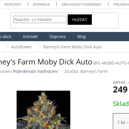
KONTAKT
DOPRAVA
OBCHODNÍ PODMÍNKY
PRODÁV
HLEDAT
o akce
Kontakt
Doprava
Blog
Autoflower
Barney's Farm Moby Dick Auto
ney's Farm Moby Dick Auto
BFS-MOBD-AUTO-
né
nocení
Podrobnosti hodnocení
Značka:
Barney's Farm
ení
tu
269 Kč
249
Měrná
Skla
cena:
ek.
1 ks
–