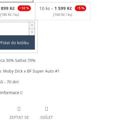
899 Kč
10 ks
–
1 599 Kč
−10 %
−5 %
(180 Kč / ks)
(160 Kč / ks)
Přidat do košíku
ica 30% Sativa 70%
: Moby Dick x BF Super Auto #1
65 - 70 dní
 informace
ZEPTAT SE
SDÍLET