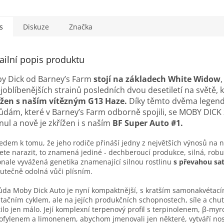
s
Diskuze
Značka
ailní popis produktu
y Dick od Barneyʼs Farm
stojí na základech White Widow
joblíbenějších strainů posledních dvou desetiletí na světě, k
ížen s naším vítězným G13 Haze.
Díky těmto dvěma legen
ůdám, které v Barneyʼs Farm odborně spojili, se MOBY DICK
nul a nově je zkřížen i s naším
BF Super Auto #1.
edem k tomu, že jeho rodiče přináší jedny z největších výnosů na 
te narazit, to znamená jediné - dechberoucí produkce, silná, robu
nale vyvážená genetika znamenající silnou rostlinu
s převahou sat
kutečně odolná vůči plísním.
da Moby Dick Auto je nyní kompaktnější, s kratším samonakvétac
tačním cyklem, ale na jejích produkčních schopnostech, síle a chut
tilo jen málo. Její komplexní terpenový profil s terpinolenem, β-my
ofylenem a limonenem, abychom jmenovali jen některé, vytváří nos