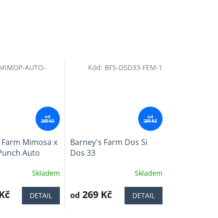
-MIMOP-AUTO-
Kód:
BFS-DSD33-FEM-1
od
od
289 Kč
289 Kč
s Farm Mimosa x
Barney's Farm Dos Si
Punch Auto
Dos 33
Skladem
Skladem
Průměrné
í
hodnocení
Kč
produktu
269 Kč
od
DETAIL
DETAIL
je
4,0