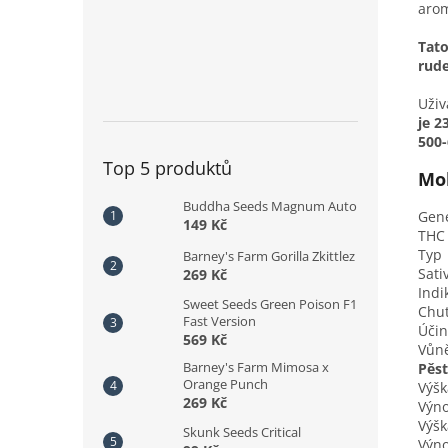
arom
Tato
rude
Uživ
je 2
500-
Top 5 produktů
Mob
Buddha Seeds Magnum Auto
Gene
149 Kč
THC
Typ
Barney's Farm Gorilla Zkittlez
Sati
269 Kč
Indi
Sweet Seeds Green Poison F1
Chu
Fast Version
Účin
569 Kč
Vůn
Barney's Farm Mimosa x
Pěst
Orange Punch
Výšk
269 Kč
Výno
Výšk
Skunk Seeds Critical
Výno