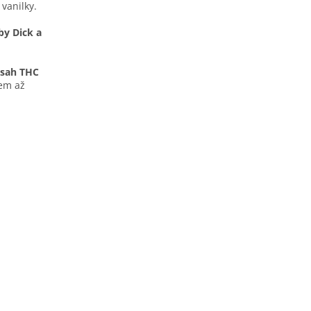
vanilky.
y Dick a
bsah THC
sem až