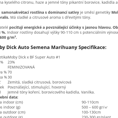
a kyselého citronu, haze a jemné tóny pikantní borovice, kadidla a 
 samonakvétací rostlina s dominancí sativy
je směsí genetiky
Mob
ralis.
Má sladké a citrusové aroma s dřevitými tóny.
atelé
pociťují energické a povznášející účinky s jasnou hlavou. O
3 %.
Indoor rostliny dosahují výšky 90-110 cm s potenciálním výno
600 g/m².
y Dick Auto Semena Marihuany Specifikace:
tika
Moby Dick x BF Super Auto #1
 %
23%
FEMINIZOVANÁ
va %
70
ka %
30
ť
Zemitá, sladká citrusová, borovicová
ek
Povznášející, stimulující, hovorný
ě
Jemné tóny koření, borovicového kadidla, Vanilka.
ební data:
a indoor (cm)
90-110cm
s indoor (g)
500 – 600 gr/㎡
a outdoor (cm)
100-130cm
s outdoor (g)
230-300 gr/plant