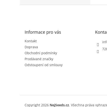
z
5
Z
hvězd
á
p
a
t
Informace pro vás
Konta
í
Kontakt
inf
Doprava
72
Obchodní podmínky
Prodávané značky
Odstoupení od smlouvy
Copyright 2026
NejSeeds.cz
. Všechna práva vyhraz