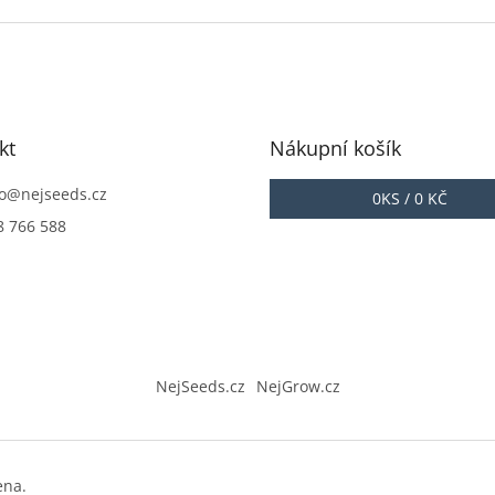
z
z
5
5
iček.
hvězdiček.
hvězdiček
kt
Nákupní košík
o
@
nejseeds.cz
0
KS /
0 KČ
8 766 588
NejSeeds.cz
NejGrow.cz
ena.