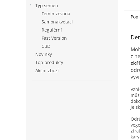
Typ semen
Feminizovaná
Popi
Samonakvétací
Regulérní
Det
Fast Version
CBD
Mob
Novinky
z ne
Top produkty
zkř
odr
Akční zboží
vyvi
Vzhl
může
doko
je s
Odrů
vege
ztra
kary