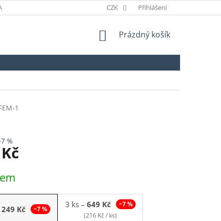
ANÉ ZNAČKY
ODSTOUPENÍ OD SMLOUVY
CZK
Přihlášení
NÁKUPNÍ
Prázdný košík
KOŠÍK
FEM-1
–7 %
 Kč
dem
3 ks
–
649 Kč
−7 %
249 Kč
−7 %
(216 Kč / ks)