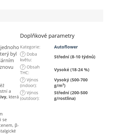
Doplňkové parametry
, jednoho
Kategorie
:
Autoflower
terý byl
?
Doba
Střední (8-10 týdnů)
květu
:
dárním
 znovu
?
Obsah
Vysoké (18-24 %)
THC
:
?
Výnos
Vysoký (500-700
něž
(indoor)
:
g/m²)
stní a
?
Výnos
Střední (200-500
ivy,
která
(outdoor)
:
g/rostlina)
ím
i se
rcenem, β-
talgické