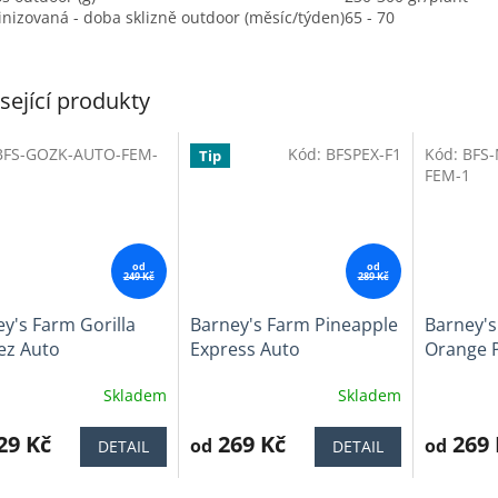
nizovaná - doba sklizně outdoor (měsíc/týden)
65 - 70
sející produkty
BFS-GOZK-AUTO-FEM-
Kód:
BFSPEX-F1
Kód:
BFS
Tip
Tip
FEM-1
od
od
249 Kč
289 Kč
y's Farm Gorilla
Barney's Farm Pineapple
Barney'
lez Auto
Express Auto
Orange 
Skladem
Skladem
ěrné
Průměrné
Průměrné
cení
hodnocení
hodnocen
ktu
29 Kč
produktu
269 Kč
produktu
269 
od
od
DETAIL
DETAIL
je
je
3,8
4,3