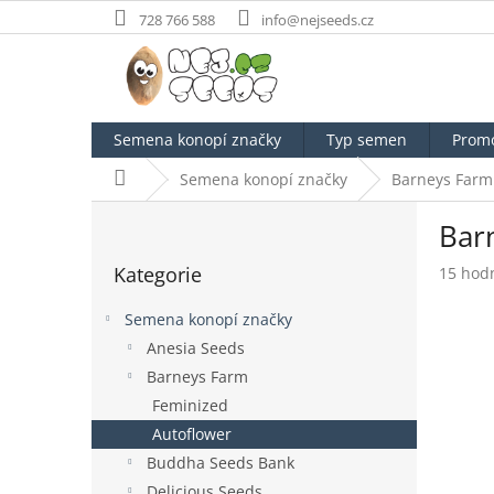
Přejít
728 766 588
info@nejseeds.cz
na
obsah
Semena konopí značky
Typ semen
Prom
Domů
Semena konopí značky
Barneys Farm
P
Bar
o
Přeskočit
s
Kategorie
Průměr
15 hod
kategorie
t
hodnoc
r
produk
Semena konopí značky
a
je
Anesia Seeds
n
4,7
Barneys Farm
z
n
5
í
Feminized
hvězdič
p
Autoflower
a
Buddha Seeds Bank
n
Delicious Seeds