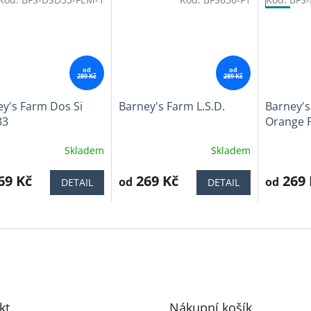
Tip
od
od
289 Kč
289 Kč
y's Farm Dos Si
Barney's Farm L.S.D.
Barney'
33
Orange 
Skladem
Skladem
ěrné
Průměrné
Průměrné
cení
hodnocení
hodnocen
ktu
69 Kč
produktu
269 Kč
produktu
269 
od
od
DETAIL
DETAIL
je
je
4,0
3,9
z
z
5
5
iček.
hvězdiček.
hvězdiček
kt
Nákupní košík