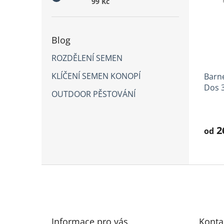
99 Kč
Blog
ROZDĚLENÍ SEMEN
KLÍČENÍ SEMEN KONOPÍ
Barne
Dos 
OUTDOOR PĚSTOVÁNÍ
Prům
hodno
produ
2
od
je
4,0
z
5
Z
hvězd
á
p
a
t
Informace pro vás
Konta