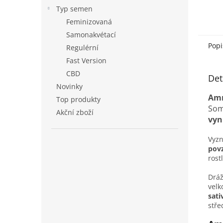
Typ semen
Feminizovaná
Samonakvétací
Popi
Regulérní
Fast Version
CBD
Det
Novinky
Amn
Top produkty
Som
Akční zboží
vyn
Vyzn
povz
rost
Dráž
vel
sati
stře