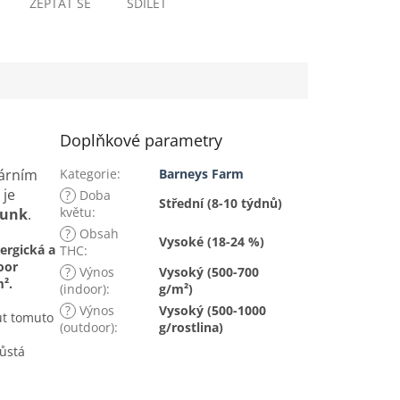
ZEPTAT SE
SDÍLET
Doplňkové parametry
dárním
Kategorie
:
Barneys Farm
 je
?
Doba
Střední (8-10 týdnů)
květu
:
kunk
.
?
Obsah
Vysoké (18-24 %)
ergická a
THC
:
oor
?
Výnos
Vysoký (500-700
².
(indoor)
:
g/m²)
?
Výnos
Vysoký (500-1000
ut tomuto
(outdoor)
:
g/rostlina)
ůstá