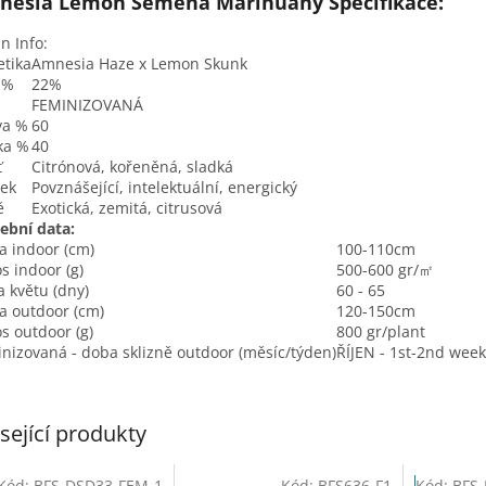
nesia Lemon Semena Marihuany Specifikace:
in Info:
tika
Amnesia Haze x Lemon Skunk
 %
22%
FEMINIZOVANÁ
va %
60
ka %
40
ť
Citrónová, kořeněná, sladká
ek
Povznášející, intelektuální, energický
ě
Exotická, zemitá, citrusová
ební data:
a indoor (cm)
100-110cm
s indoor (g)
500-600 gr/㎡
 květu (dny)
60 - 65
a outdoor (cm)
120-150cm
s outdoor (g)
800 gr/plant
nizovaná - doba sklizně outdoor (měsíc/týden)
ŘÍJEN - 1st-2nd week
sející produkty
Kód:
BFS-DSD33-FEM-1
Kód:
BFS636-F1
Kód:
BFS