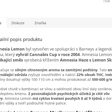
TISK
s
Diskuze
Značka
ailní popis produktu
esia Lemon
byl vytvořen ve spolupráci s Barneys a legen
a, který
vyhrál Cannabis Cup v roce 2004
. Amnesia Lemon
ikající směs
vyrobená křížením
Amnesia Haze s Lemon S
ačuje se
silným citronovým aroma se zemitými podtóny
. Tato
en
nášející odrůda
zvyšuje soustředění a nabízí
22% obsah THC.
Ind
liny dosahují výšky 100-110 cm a mohou produkovat až
500-600 g/m
divé chutě v kombinaci se silou a odolností obou linií daly vznikno
kolepému kmenu.
Z povznášejících psychických účinků je cítit vliv
vy
.
Amnesia Lemon
má cyklus kvetení pouhých 8 až 9 týdnů
a dor
dní výšky a tvoří podlouhlé hutné palice.