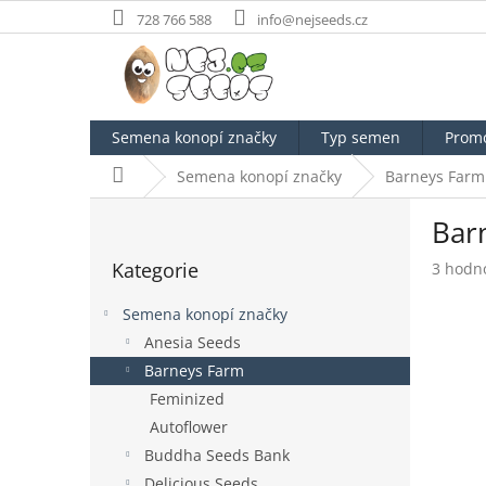
Přejít
728 766 588
info@nejseeds.cz
na
obsah
Semena konopí značky
Typ semen
Prom
Domů
Semena konopí značky
Barneys Farm
P
Bar
o
Přeskočit
s
Kategorie
Průměr
3 hodn
kategorie
t
hodnoc
r
produk
Semena konopí značky
a
je
Anesia Seeds
n
4,7
Barneys Farm
z
n
5
í
Feminized
hvězdič
p
Autoflower
a
Buddha Seeds Bank
n
Delicious Seeds