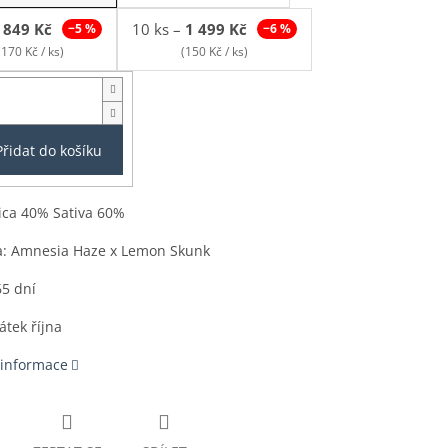
849 Kč
10 ks
–
1 499 Kč
−5 %
−6 %
(170 Kč / ks)
(150 Kč / ks)
Přidat do košíku
ica 40% Sativa 60%
a: Amnesia Haze x Lemon Skunk
65 dní
átek října
 informace