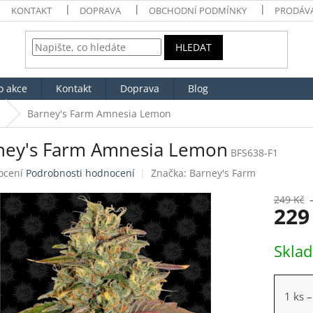
KONTAKT
DOPRAVA
OBCHODNÍ PODMÍNKY
PRODÁV
HLEDAT
o akce
Kontakt
Doprava
Blog
Barney's Farm Amnesia Lemon
ney's Farm Amnesia Lemon
BFS638-F1
né
ocení
Podrobnosti hodnocení
Značka:
Barney's Farm
ení
tu
249 Kč
229
Měrná
Skla
cena:
ek.
1 ks
–