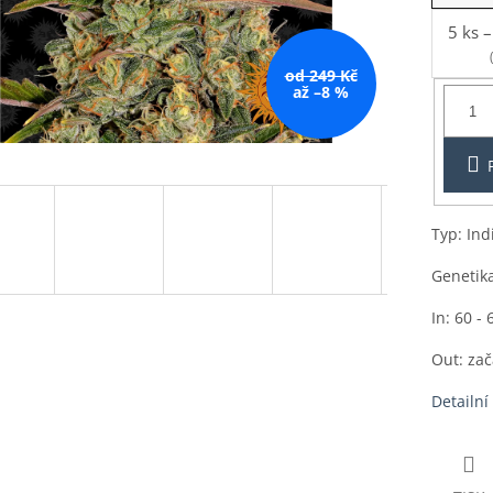
5 ks
–
od 249 Kč
Balení:
až –8 %
1ks
Typ: Ind
Genetik
In: 60 - 
Out: zač
Detailní