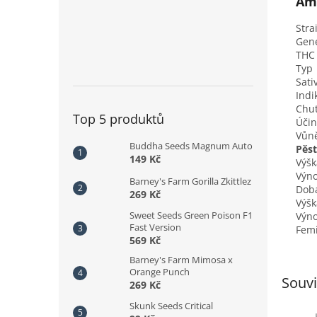
Am
Stra
Gene
THC
Typ
Sati
Indi
Chu
Top 5 produktů
Účin
Vůn
Buddha Seeds Magnum Auto
Pěst
149 Kč
Výšk
Výno
Barney's Farm Gorilla Zkittlez
Doba
269 Kč
Výšk
Sweet Seeds Green Poison F1
Výno
Fast Version
Femi
569 Kč
Barney's Farm Mimosa x
Orange Punch
Souvi
269 Kč
Skunk Seeds Critical