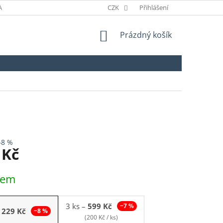
ANÉ ZNAČKY
ODSTOUPENÍ OD SMLOUVY
CZK
Přihlášení
NÁKUPNÍ
Prázdný košík
KOŠÍK
–8 %
 Kč
dem
3 ks
–
599 Kč
−7 %
229 Kč
−8 %
(200 Kč / ks)