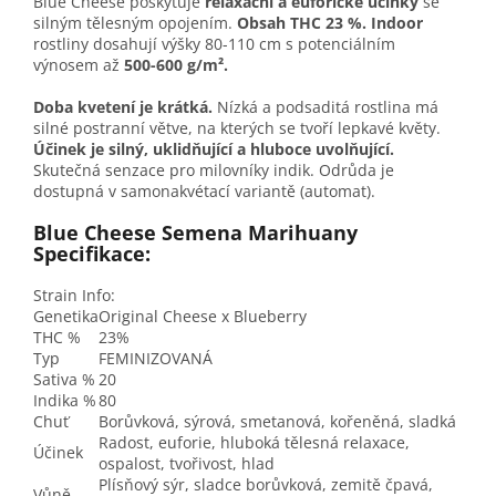
Blue Cheese poskytuje
relaxační a euforické účinky
se
silným tělesným opojením.
Obsah THC 23 %. Indoor
rostliny dosahují výšky 80-110 cm s potenciálním
výnosem až
500-600 g/m².
Doba kvetení je krátká.
Nízká a podsaditá rostlina má
silné postranní větve, na kterých se tvoří lepkavé květy.
Účinek je silný, uklidňující a hluboce uvolňující.
Skutečná senzace pro milovníky indik. Odrůda je
dostupná v samonakvétací variantě (automat).
Blue Cheese Semena Marihuany
Specifikace:
Strain Info:
Genetika
Original Cheese x Blueberry
THC %
23%
Typ
FEMINIZOVANÁ
Sativa %
20
Indika %
80
Chuť
Borůvková, sýrová, smetanová, kořeněná, sladká
Radost, euforie, hluboká tělesná relaxace,
Účinek
ospalost, tvořivost, hlad
Plísňový sýr, sladce borůvková, zemitě čpavá,
Vůně