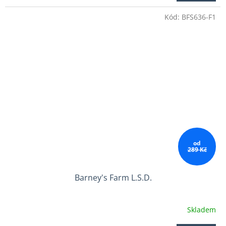
3,8
Kód:
BFS636-F1
z
5
hvězdiček.
od
289 Kč
Barney's Farm L.S.D.
Skladem
Průměrné
hodnocení