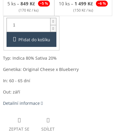
5 ks
–
849 Kč
10 ks
–
1 499 Kč
−5 %
−6 %
(170 Kč / ks)
(150 Kč / ks)
Balení:
1ks
Přidat do košíku
Typ: Indica 80% Sativa 20%
Genetika: Original Cheese x Blueberry
In: 60 - 65 dní
Out: září
Detailní informace
ZEPTAT SE
SDÍLET