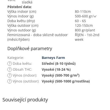
sladká
Pěstební data:
Výška indoor (cm)
80-110cm
Výnos indoor (g)
500-600 gr/㎡
Doba květu (dny)
60 - 65
Výška outdoor (cm)
120-150cm
Výnos outdoor (g)
800 gr/plant
Feminizovaná - doba sklizně outdoor
ŘÍJEN - 1st-2nd
(měsíc/týden)
week
Doplňkové parametry
Kategorie
:
Barneys Farm
?
Doba květu
:
Střední (8-10 týdnů)
?
Obsah THC
:
Vysoké (18-24 %)
?
Výnos (indoor)
:
Vysoký (500-700 g/m²)
?
Výnos (outdoor)
:
Vysoký (500-1000 g/rostlina)
Související produkty