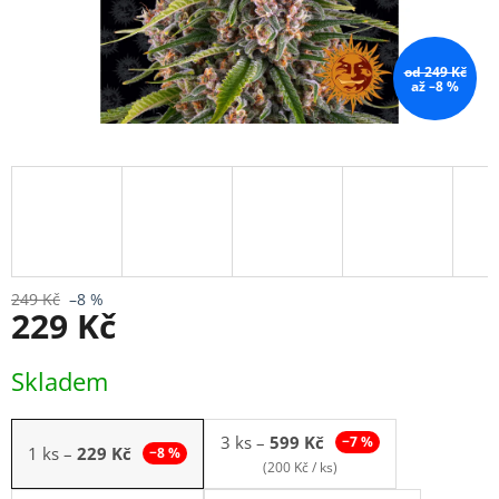
od 249 Kč
až –8 %
249 Kč
–8 %
229 Kč
Měrná
Skladem
cena:
3 ks
–
599 Kč
−7 %
1 ks
–
229 Kč
−8 %
(200 Kč / ks)