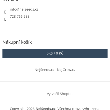
info
@
nejseeds.cz
728 766 588
Nákupní košík
0
KS /
0 KČ
NejSeeds.cz
NejGrow.cz
Vytvořil Shoptet
Copyright 2026
NejSeeds.cz
. Všechna práva vyhrazena.