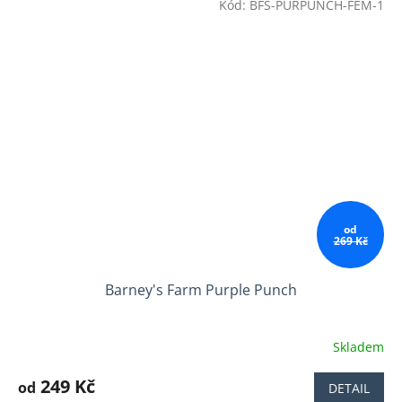
Kód:
BFS-PURPUNCH-FEM-1
od
269 Kč
Barney's Farm Purple Punch
Skladem
Průměrné
hodnocení
produktu
249 Kč
od
DETAIL
je