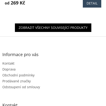
produktu
269 Kč
od
DETAIL
je
4,0
z
5
hvězdiček.
ZOBRAZIT VŠECHNY SOUVISEJÍCÍ PRODUKTY
Z
á
p
a
Informace pro vás
t
Kontakt
í
Doprava
Obchodní podmínky
Prodávané značky
Odstoupení od smlouvy
Kontakt