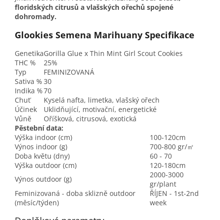
floridských citrusů a vlašských ořechů spojené
dohromady.
Glookies Semena Marihuany Specifikace
Genetika
Gorilla Glue x Thin Mint Girl Scout Cookies
THC %
25%
Typ
FEMINIZOVANÁ
Sativa %
30
Indika %
70
Chuť
Kyselá nafta, limetka, vlašský ořech
Účinek
Uklidňující, motivační, energetické
Vůně
Oříšková, citrusová, exotická
Pěstební data:
Výška indoor (cm)
100-120cm
Výnos indoor (g)
700-800 gr/㎡
Doba květu (dny)
60 - 70
Výška outdoor (cm)
120-180cm
2000-3000
Výnos outdoor (g)
gr/plant
Feminizovaná - doba sklizně outdoor
ŘÍJEN - 1st-2nd
(měsíc/týden)
week