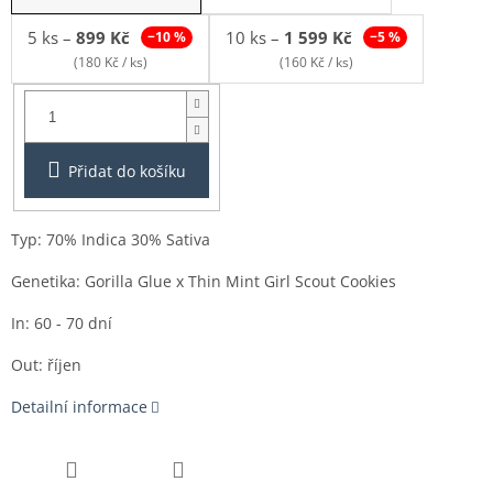
5 ks
–
899 Kč
10 ks
–
1 599 Kč
−10 %
−5 %
(180 Kč / ks)
(160 Kč / ks)
Balení:
1ks
Přidat do košíku
Typ: 70% Indica 30% Sativa
Genetika: Gorilla Glue x Thin Mint Girl Scout Cookies
In: 60 - 70 dní
Out: říjen
Detailní informace