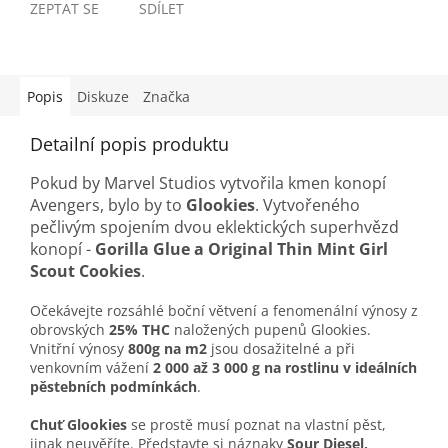
ZEPTAT SE
SDÍLET
Popis
Diskuze
Značka
Detailní popis produktu
Pokud by Marvel Studios vytvořila kmen konopí
Avengers, bylo by to
Glookies
. Vytvořeného
pečlivým spojením dvou eklektických superhvězd
konopí -
Gorilla Glue a Original Thin Mint Girl
Scout Cookies
.
Očekávejte rozsáhlé boční větvení a fenomenální výnosy z
obrovských
25% THC
naložených pupenů Glookies.
Vnitřní výnosy
800g na m2
jsou dosažitelné a při
venkovním vážení
2 000 až 3 000 g na rostlinu
v ideálních
pěstebních podmínkách
.
Chuť Glookies
se prostě musí poznat na vlastní pěst,
jinak neuvěříte. Představte si náznaky
Sour Diesel,