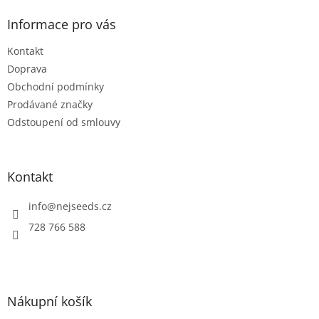
p
a
Informace pro vás
t
Kontakt
í
Doprava
Obchodní podmínky
Prodávané značky
Odstoupení od smlouvy
Kontakt
info
@
nejseeds.cz
728 766 588
Nákupní košík