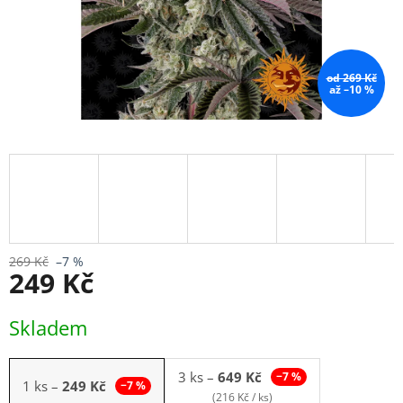
od 269 Kč
až –10 %
269 Kč
–7 %
249 Kč
Měrná
Skladem
cena:
3 ks
–
649 Kč
−7 %
1 ks
–
249 Kč
−7 %
(216 Kč / ks)