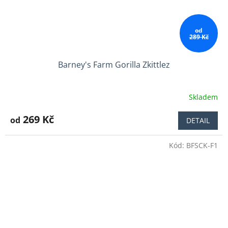
od
289 Kč
Barney's Farm Gorilla Zkittlez
Skladem
Průměrné
hodnocení
produktu
269 Kč
od
DETAIL
je
3,9
Kód:
BFSCK-F1
z
5
hvězdiček.