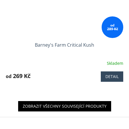
od
289 Kč
Barney's Farm Critical Kush
Skladem
Průměrné
hodnocení
produktu
269 Kč
od
DETAIL
je
3,9
z
5
hvězdiček.
ZOBRAZIT VŠECHNY SOUVISEJÍCÍ PRODUKTY
Z
á