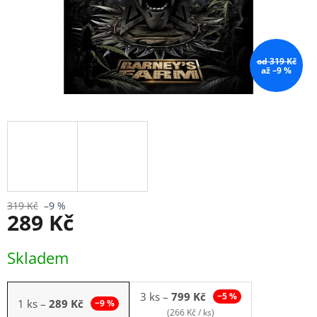
od 319 Kč
až –9 %
319 Kč
–9 %
289 Kč
Měrná
Skladem
cena:
3 ks
–
799 Kč
−5 %
1 ks
–
289 Kč
−9 %
(266 Kč / ks)