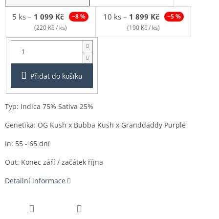
5 ks
–
1 099 Kč
10 ks
–
1 899 Kč
−8 %
−5 %
(220 Kč / ks)
(190 Kč / ks)
Balení:
1ks
Přidat do košíku
Typ: Indica 75% Sativa 25%
Genetika:
OG Kush x Bubba Kush x Granddaddy Purple
In: 55 - 65 dní
Out: Konec září / začátek října
Detailní informace