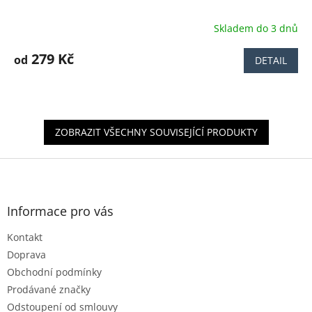
Skladem do 3 dnů
Průměrné
hodnocení
produktu
279 Kč
od
DETAIL
je
4,7
z
5
hvězdiček.
ZOBRAZIT VŠECHNY SOUVISEJÍCÍ PRODUKTY
Z
á
p
a
Informace pro vás
t
Kontakt
í
Doprava
Obchodní podmínky
Prodávané značky
Odstoupení od smlouvy