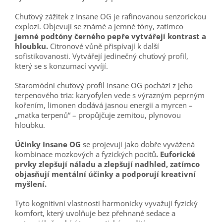
Chuťový zážitek z Insane OG je rafinovanou senzorickou
explozí. Objevují se známé a jemné tóny, zatímco
jemné podtóny černého pepře vytvářejí kontrast a
hloubku.
Citronové vůně přispívají k další
sofistikovanosti. Vytvářejí jedinečný chuťový profil,
který se s konzumací vyvíjí.
Staromódní chuťový profil Insane OG pochází z jeho
terpenového tria: karyofylen vede s výrazným peprným
kořením, limonen dodává jasnou energii a myrcen –
„matka terpenů“ – propůjčuje zemitou, plynovou
hloubku.
Účinky Insane OG
se projevují jako dobře vyvážená
kombinace mozkových a fyzických pocitů
.
Euforické
prvky zlepšují náladu a zlepšují nadhled, zatímco
objasňují mentální účinky a podporují kreativní
myšlení.
Tyto kognitivní vlastnosti harmonicky vyvažují fyzický
komfort, který uvolňuje bez přehnané sedace a