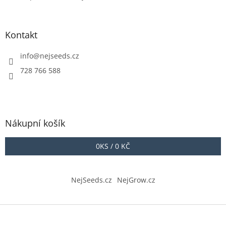
Kontakt
info
@
nejseeds.cz
728 766 588
Nákupní košík
0
KS /
0 KČ
NejSeeds.cz
NejGrow.cz