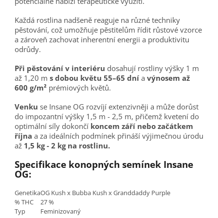
potenciálně nabízí terapeutické využití.
Každá rostlina nadšeně reaguje na různé techniky
pěstování, což umožňuje pěstitelům řídit růstové vzorce
a zároveň zachovat inherentní energii a produktivitu
odrůdy.
P
ři pěstování v interiéru
dosahují rostliny výšky 1 m
až 1,20 m
s dobou květu 55–65 dní
a
výnosem až
600 g/m²
prémiových květů.
Venku
se Insane OG rozvíjí extenzivněji a může dorůst
do impozantní výšky 1,5 m - 2,5 m, přičemž kvetení do
optimální síly dokončí
koncem září nebo začátkem
října
a za ideálních podmínek přináší výjimečnou úrodu
až
1,5 kg - 2 kg na rostlinu.
Specifikace konopných semínek Insane
OG:
Genetika
OG Kush x Bubba Kush x Granddaddy Purple
% THC
27 %
Typ
Feminizovaný