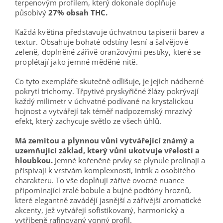
terpenovým profilem, který dokonale doplňuje
působivý
27% obsah THC.
Každá květina představuje úchvatnou tapiserii barev a
textur. Obsahuje bohaté odstíny lesní a šalvějové
zeleně, doplněné zářivě oranžovými pestíky, které se
proplétají jako jemné měděné nitě.
Co tyto exempláře skutečně odlišuje, je jejich nádherné
pokrytí trichomy. Třpytivé pryskyřičné žlázy pokrývají
každý milimetr v úchvatné podívané na krystalickou
hojnost a vytvářejí tak téměř nadpozemský mrazivý
efekt, který zachycuje světlo ze všech úhlů.
Má zemitou a
plynnou vůni vytvářející známý a
uzemňující základ, který vůni ukotvuje vřelostí a
hloubkou.
Jemné kořeněné prvky se plynule prolínají a
přispívají k vrstvám komplexnosti, intrik a osobitého
charakteru.
To vše doplňují zářivé ovocné nuance
připomínající zralé bobule a bujné podtóny hroznů,
které elegantně zavádějí jasnější a zářivější aromatické
akcenty, jež vytvářejí sofistikovaný, harmonický a
vytříbeně rafinovaný vonný profil.