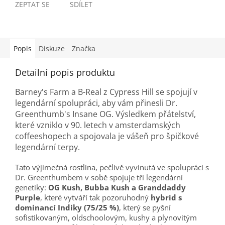
ZEPTAT SE
SDÍLET
Popis
Diskuze
Značka
Detailní popis produktu
Barney's Farm a B-Real z Cypress Hill se spojují v
legendární spolupráci, aby vám přinesli Dr.
Greenthumb's Insane OG. Výsledkem přátelství,
které vzniklo v 90. letech v amsterdamských
coffeeshopech a spojovala je vášeň pro špičkové
legendární terpy.
Tato výjimečná rostlina, pečlivě vyvinutá ve spolupráci s
Dr. Greenthumbem v sobě spojuje tři legendární
genetiky:
OG Kush, Bubba Kush a Granddaddy
Purple
, které vytváří tak pozoruhodný
hybrid s
dominancí Indiky (75/25 %)
, který se pyšní
sofistikovaným, oldschoolovým, kushy a plynovitým