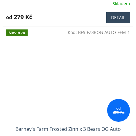
Skladem
Průměrné
hodnocení
produktu
279 Kč
od
DETAIL
je
5,0
Kód:
BFS-FZ3BOG-AUTO-FEM-1
z
Novinka
5
hvězdiček.
od
299 Kč
Barney's Farm Frosted Zinn x 3 Bears OG Auto