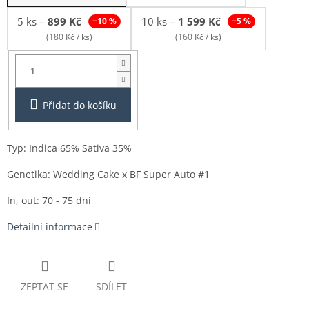
5 ks
–
899 Kč
10 ks
–
1 599 Kč
−10 %
−5 %
(180 Kč / ks)
(160 Kč / ks)
Balení:
1ks
Přidat do košíku
Typ: Indica 65% Sativa 35%
Genetika: Wedding Cake x BF Super Auto #1
In, out: 70 - 75 dní
Detailní informace
ZEPTAT SE
SDÍLET