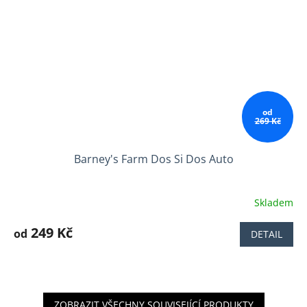
od
269 Kč
Barney's Farm Dos Si Dos Auto
Skladem
Průměrné
hodnocení
produktu
249 Kč
od
DETAIL
je
4,1
z
5
hvězdiček.
ZOBRAZIT VŠECHNY SOUVISEJÍCÍ PRODUKTY