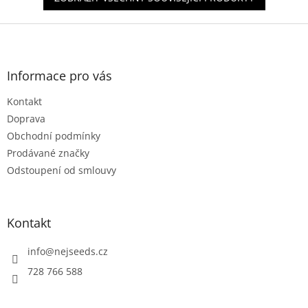
Z
á
p
a
Informace pro vás
t
Kontakt
í
Doprava
Obchodní podmínky
Prodávané značky
Odstoupení od smlouvy
Kontakt
info
@
nejseeds.cz
728 766 588