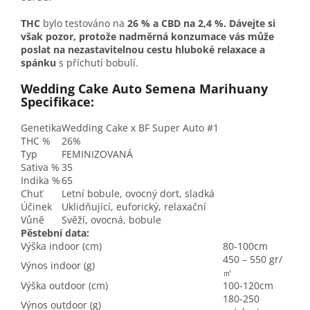
THC
bylo testováno na
26 % a CBD na 2,4 %.
Dávejte si
však pozor, protože nadměrná konzumace vás může
poslat na nezastavitelnou cestu hluboké relaxace a
spánku
s příchutí bobulí.
Wedding Cake Auto Semena Marihuany
Specifikace:
Genetika
Wedding Cake x BF Super Auto #1
THC %
26%
Typ
FEMINIZOVANÁ
S
ativa %
35
Indika %
65
Chuť
Letní bobule, ovocný dort, sladká
Účinek
Uklidňující, euforický, relaxační
Vůně
Svěží, ovocná, bobule
Pěstební data:
Výška indoor (cm)
80-100cm
450 – 550 gr/
Výnos indoor (g)
㎡
Výška outdoor (cm)
100-120cm
180-250
Výnos outdoor (g)