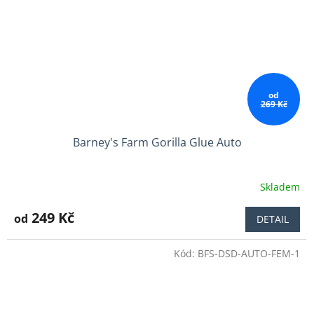
od
269 Kč
Barney's Farm Gorilla Glue Auto
Skladem
Průměrné
hodnocení
produktu
249 Kč
od
DETAIL
je
3,9
Kód:
BFS-DSD-AUTO-FEM-1
z
5
hvězdiček.