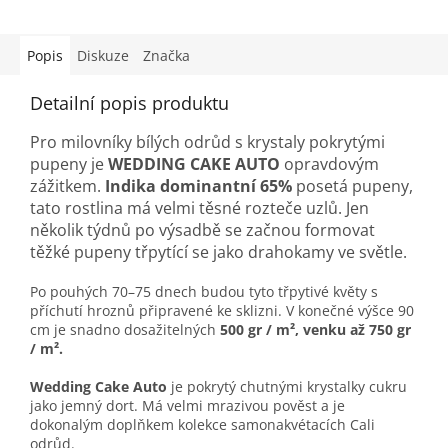
Popis
Diskuze
Značka
Detailní popis produktu
Pro milovníky bílých odrůd s krystaly pokrytými
pupeny je
WEDDING CAKE AUTO
opravdovým
zážitkem.
Indika dominantní 65%
posetá pupeny,
tato rostlina má velmi těsné rozteče uzlů. Jen
několik týdnů po výsadbě se začnou formovat
těžké pupeny třpytící se jako drahokamy ve světle.
Po pouhých 70–75 dnech budou tyto třpytivé květy s
příchutí hroznů připravené ke sklizni. V konečné výšce 90
cm je snadno dosažitelných
500 gr / m², venku až 750 gr
/ m².
Wedding Cake Auto
je pokrytý chutnými krystalky cukru
jako jemný dort. Má velmi mrazivou pověst a je
dokonalým doplňkem kolekce samonakvétacích Cali
odrůd.