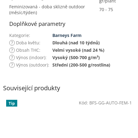
gr/plant
Feminizovaná - doba sklizně outdoor
70 - 75
(měsíc/týden)
Doplňkové parametry
Kategorie
:
Barneys Farm
?
Doba květu
:
Dlouhá (nad 10 týdnů)
?
Obsah THC
:
Velmi vysoké (nad 24 %)
?
Výnos (indoor)
:
Vysoký (500-700 g/m²)
?
Výnos (outdoor)
:
Střední (200-500 g/rostlina)
Související produkty
Kód:
BFS-GG-AUTO-FEM-1
Tip