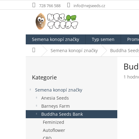
Přejít
728 766 588
info@nejseeds.cz
na
obsah
Semena konopí značky
Typ semen
Prom
Domů
Semena konopí značky
Buddha Seed
P
Bud
o
Přeskočit
s
Kategorie
Průměr
1 hodn
kategorie
t
hodnoc
r
produk
Semena konopí značky
a
je
Anesia Seeds
n
5,0
Barneys Farm
z
n
5
í
Buddha Seeds Bank
hvězdič
p
Feminized
a
Autoflower
n
CBD