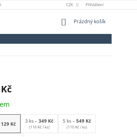
ANÉ ZNAČKY
ODSTOUPENÍ OD SMLOUVY
CZK
Přihlášení
NÁKUPNÍ
Prázdný košík
KOŠÍK
 Kč
dem
3 ks
–
349 Kč
5 ks
–
549 Kč
129 Kč
(116 Kč / ks)
(110 Kč / ks)