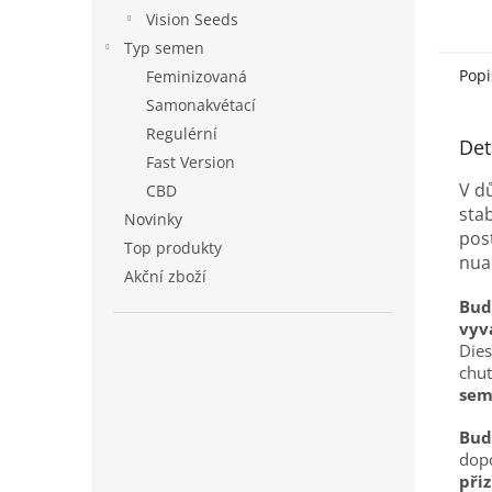
Vision Seeds
Typ semen
Popi
Feminizovaná
Samonakvétací
Regulérní
Det
Fast Version
V d
CBD
stab
Novinky
pos
Top produkty
nuan
Akční zboží
Bud
vyv
Dies
chuť
sem
Bud
dop
při