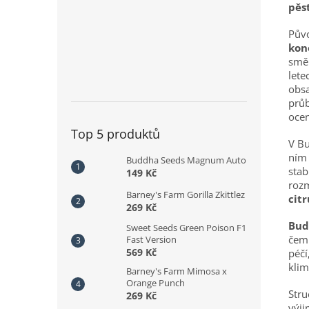
pěs
Pův
kon
směř
lete
obsa
průb
ocen
Top 5 produktů
V Bu
ním 
Buddha Seeds Magnum Auto
stab
149 Kč
rozm
Barney's Farm Gorilla Zkittlez
cit
269 Kč
Bud
Sweet Seeds Green Poison F1
čem
Fast Version
569 Kč
péčí
klim
Barney's Farm Mimosa x
Orange Punch
Stru
269 Kč
výj