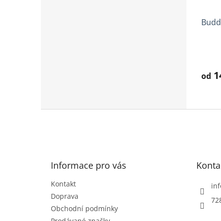
Budd
Prům
hodno
produ
1
od
je
4,1
z
5
Z
hvězd
á
p
a
t
Informace pro vás
Konta
í
Kontakt
inf
Doprava
72
Obchodní podmínky
Prodávané značky