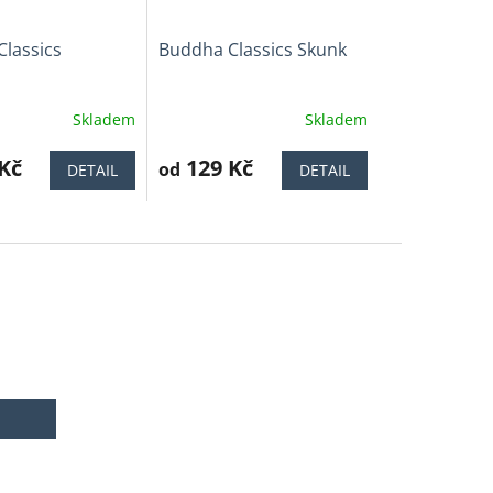
lassics
Buddha Classics Skunk
Skladem
Skladem
í
Kč
129 Kč
od
DETAIL
DETAIL
.