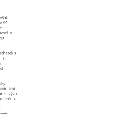
 však
v 90.
é
esel. V
čet
acházeli s
i a
i
od
díky
minimální
epříznivých
o terénu.
 s
ťovým