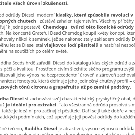
titele všech úrovní zkušeností.
od odrůdy Diesel, moderní
klasiky, která způsobila revoluci v
opných chutech
, zůstává zahalen tajemstvím. Všechny příběhy
ují k jedné postavě:
Chemdogu
,
tvůrci této ikonické odrůdy
ch. Na koncertě Grateful Dead Chemdog koupil květy konopí, kter
hovaly několik semínek, jež se nakonec staly základem odrůdy Di
ěhu let se Diesel stal
vlajkovou lodí pěstitelů
a nasbíral nespo
ění na soutěžích po celém světě.
ddha Seeds hrdě zařadili Diesel do katalogu klasických odrůd a z
s péčí a kvalitou. Prostřednictvím šlechtitelského programu zvýšil
ilizovali jeho výnos na bezprecedentní úroveň a zároveň zachoval
anitost fenotypů, která definuje jeho jedinečný chuťový profil – 
rusových tónů citronu a grapefruitu až po zemité podtóny.
dha Diesel
si zachovává svůj charakteristický pryskyřičný obal, 
už
je ideální pro extrakci.
Tato všestranná odrůda prospívá s 
, takže je ideální pro začínající pěstitele. Daří se jí také dobře v n
atických podmínkách, což upevňuje její pověst odrůdy do každéh
čně řečeno,
Buddha Diesel
je atraktivní, vysoce výnosná odrůda
imečným venkovním výkonem a komplexním aromatickým a chu