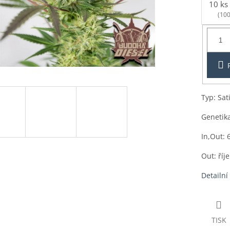
10 ks
(100
Balení:
1ks
Typ: Sat
Genetik
In,Out: 
Out: říj
Detailní
TISK