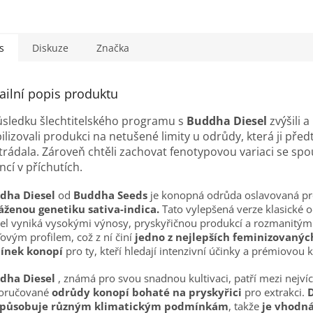
s
Diskuze
Značka
ailní popis produktu
ůsledku šlechtitelského programu s
Buddha Diesel
zvýšili a
ilizovali produkci na netušené limity u odrůdy, která ji před
trádala. Zároveň chtěli zachovat fenotypovou variaci se sp
cí v příchutích.
dha Diesel
od
Buddha Seeds
je konopná odrůda oslavovaná pr
áženou genetiku sativa-indica.
Tato vylepšená verze klasické 
el vyniká vysokými výnosy, pryskyřičnou produkcí a rozmanitým
ovým profilem, což z ní činí
jedno z nejlepších feminizovanýc
ínek konopí
pro ty, kteří hledají intenzivní účinky a prémiovou k
dha Diesel
, známá pro svou snadnou kultivaci, patří mezi nejví
oručované
odrůdy konopí bohaté na pryskyřici
pro extrakci.
způsobuje různým klimatickým podmínkám
, takže
je vhodná