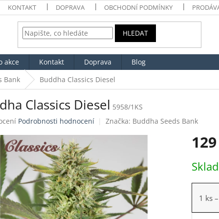
KONTAKT
DOPRAVA
OBCHODNÍ PODMÍNKY
PRODÁV
HLEDAT
o akce
Kontakt
Doprava
Blog
s Bank
Buddha Classics Diesel
dha Classics Diesel
5958/1KS
né
ocení
Podrobnosti hodnocení
Značka:
Buddha Seeds Bank
ení
129
tu
Měrná
Skla
cena:
ek.
1 ks
–