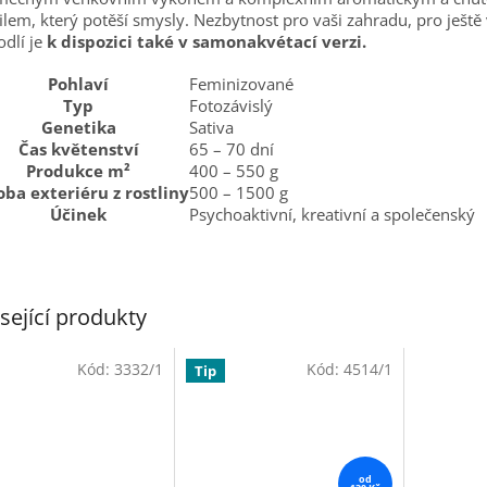
ilem, který potěší smysly. Nezbytnost pro vaši zahradu, pro ještě 
dlí je
k dispozici také v samonakvétací verzi.
Pohlaví
Feminizované
Typ
Fotozávislý
Genetika
Sativa
Čas květenství
65 – 70 dní
Produkce m²
400 – 550 g
oba exteriéru z rostliny
500 – 1500 g
Účinek
Psychoaktivní, kreativní a společenský
sející produkty
Kód:
3332/1
Kód:
4514/1
Tip
od