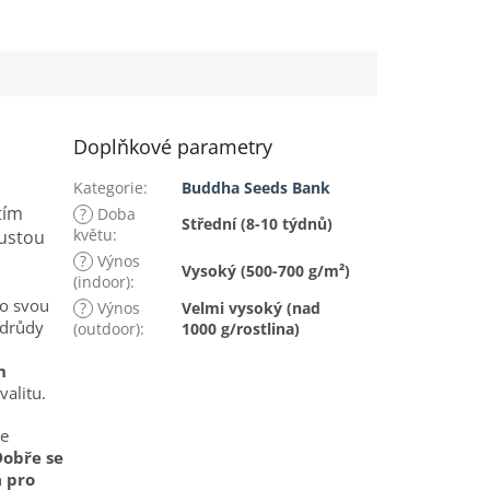
Doplňkové parametry
Kategorie
:
Buddha Seeds Bank
tím
?
Doba
Střední (8-10 týdnů)
květu
:
oustou
?
Výnos
Vysoký (500-700 g/m²)
(indoor)
:
o svou
?
Výnos
Velmi vysoký (nad
odrůdy
(outdoor)
:
1000 g/rostlina)
h
valitu.
ce
Dobře se
 pro