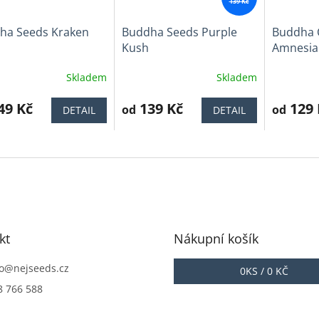
139 Kč
ha Seeds Kraken
Buddha Seeds Purple
Buddha C
Kush
Amnesia
Skladem
Skladem
ěrné
Průměrné
Průměrné
cení
hodnocení
hodnocen
ktu
49 Kč
produktu
139 Kč
produktu
129 
od
od
DETAIL
DETAIL
je
je
4,4
5,0
z
z
5
5
iček.
hvězdiček.
hvězdiček
kt
Nákupní košík
o
@
nejseeds.cz
0
KS /
0 KČ
8 766 588