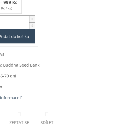
–
999 Kč
 Kč / ks)
Přidat do košíku
iva
a: Buddha Seed Bank
65-70 dní
en
 informace
ZEPTAT SE
SDÍLET