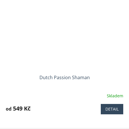
Dutch Passion Shaman
Skladem
Průměrné
hodnocení
produktu
549 Kč
od
DETAIL
je
4,6
z