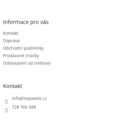
5
Z
hvězdiček.
á
p
a
Informace pro vás
t
Kontakt
í
Doprava
Obchodní podmínky
Prodávané značky
Odstoupení od smlouvy
Kontakt
info
@
nejseeds.cz
728 766 588