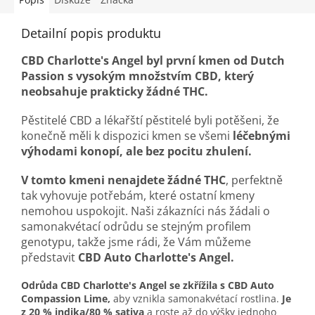
Detailní popis produktu
CBD Charlotte's Angel byl první kmen od Dutch
Passion s vysokým množstvím CBD, který
neobsahuje prakticky žádné THC.
Pěstitelé CBD a lékařští pěstitelé byli potěšeni, že
konečně měli k dispozici kmen se všemi
léčebnými
výhodami konopí, ale bez pocitu zhulení.
V tomto kmeni nenajdete žádné THC
, perfektně
tak vyhovuje potřebám, které ostatní kmeny
nemohou uspokojit. Naši zákazníci nás žádali o
samonakvétací odrůdu se stejným profilem
genotypu, takže jsme rádi, že Vám můžeme
představit
CBD Auto Charlotte's Angel.
Odrůda CBD Charlotte's Angel se zkřížila s CBD Auto
Compassion Lime,
aby vznikla samonakvétací rostlina.
Je
z 20 % indika/80 % sativa
a roste až do výšky jednoho