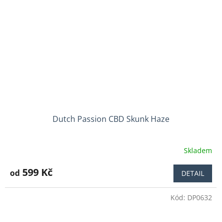
Dutch Passion CBD Skunk Haze
Skladem
Průměrné
hodnocení
produktu
599 Kč
od
DETAIL
je
4,0
Kód:
DP0632
z
5
hvězdiček.