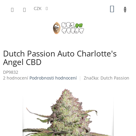
Přejít
NÁKUP
na
CZK
obsah
KOŠÍK
Dutch Passion Auto Charlotte's
Angel CBD
DP9832
Průměrné
2 hodnocení
Podrobnosti hodnocení
Značka:
Dutch Passion
hodnocení
produktu
je
4,0
z
5
hvězdiček.