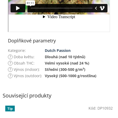
Doplňkové parametry
Kategorie
:
Dutch Passion
?
Doba květu
:
Dlouhá (nad 10 týdnů)
?
Obsah THC
:
Velmi vysoké (nad 24 %)
?
Výnos (indoor)
:
Střední (300-500 g/m²)
?
Výnos (outdoor)
:
Vysoký (500-1000 g/rostlina)
Související produkty
Kód:
DP10932
Tip