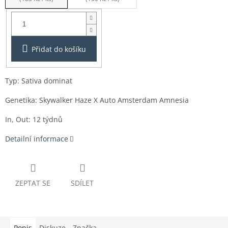
Balení:
3ks
Přidat do košíku
Typ: Sativa dominat
Genetika: Skywalker Haze X Auto Amsterdam Amnesia
In, Out: 12 týdnů
Detailní informace
ZEPTAT SE
SDÍLET
Popis
Diskuze
Značka