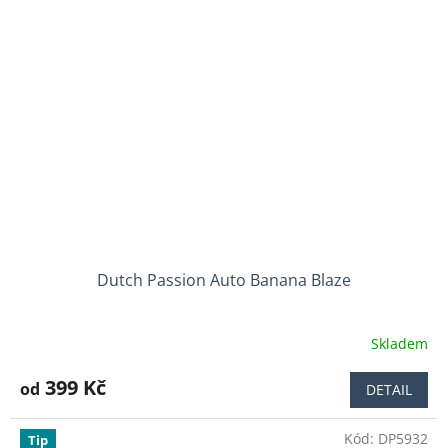
Dutch Passion Auto Banana Blaze
Skladem
Průměrné
hodnocení
produktu
399 Kč
od
DETAIL
je
4,7
Kód:
DP5932
z
Tip