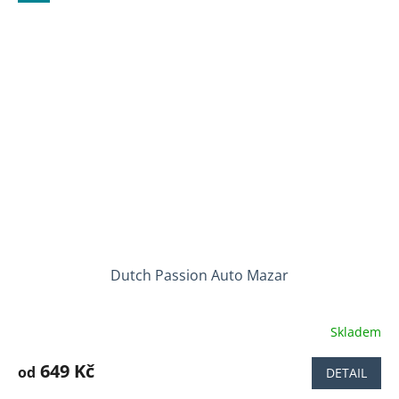
5
hvězdiček.
Dutch Passion Auto Mazar
Skladem
Průměrné
hodnocení
produktu
649 Kč
od
DETAIL
je