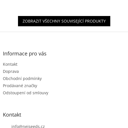
4,4
z
5
hvězdiček.
ZOBRAZIT VŠECHNY SOUVISEJÍCÍ PRODUKTY
Z
á
p
a
Informace pro vás
t
Kontakt
í
Doprava
Obchodní podmínky
Prodávané značky
Odstoupení od smlouvy
Kontakt
info
@
nejseeds.cz