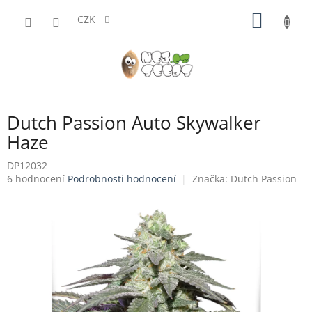
Přejít
NÁKUP
na
CZK
obsah
KOŠÍK
Dutch Passion Auto Skywalker
Haze
DP12032
Průměrné
6 hodnocení
Podrobnosti hodnocení
Značka:
Dutch Passion
hodnocení
produktu
je
4,5
z
5
hvězdiček.