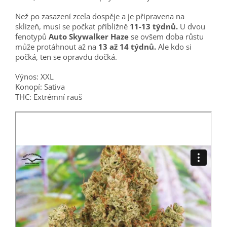
Než po zasazení zcela dospěje a je připravena na
sklizeň, musí se počkat přibližně
11-13 týdnů.
U dvou
fenotypů
Auto Skywalker Haze
se ovšem doba růstu
může protáhnout až na
13 až 14 týdnů.
Ale kdo si
počká, ten se opravdu dočká.
Výnos: XXL
Konopí: Sativa
THC: Extrémní rauš