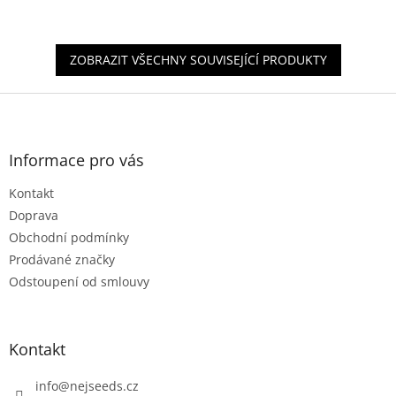
z
5
hvězdiček.
ZOBRAZIT VŠECHNY SOUVISEJÍCÍ PRODUKTY
Z
á
p
a
Informace pro vás
t
Kontakt
í
Doprava
Obchodní podmínky
Prodávané značky
Odstoupení od smlouvy
Kontakt
info
@
nejseeds.cz