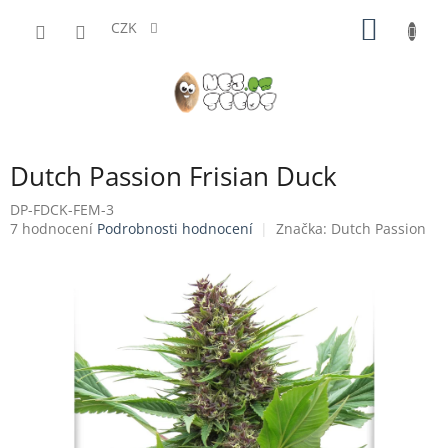
Přejít
NÁKUP
na
CZK
obsah
KOŠÍK
Dutch Passion Frisian Duck
DP-FDCK-FEM-3
Průměrné
7 hodnocení
Podrobnosti hodnocení
Značka:
Dutch Passion
hodnocení
produktu
je
4,1
z
5
hvězdiček.