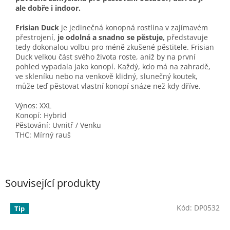
ale dobře i indoor.
Frisian Duck
je jedinečná konopná rostlina v zajímavém
přestrojení,
je odolná a snadno se pěstuje,
představuje
tedy dokonalou volbu pro méně zkušené pěstitele. Frisian
Duck velkou část svého života roste, aniž by na první
pohled vypadala jako konopí. Každý, kdo má na zahradě,
ve skleníku nebo na venkově klidný, slunečný koutek,
může teď pěstovat vlastní konopí snáze než kdy dříve.
Výnos: XXL
Konopí: Hybrid
Pěstování: Uvnitř / Venku
THC: Mírný rauš
Související produkty
Kód:
DP0532
Tip