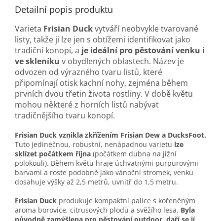
Detailní popis produktu
Varieta
Frisian Duck
vytváří neobvykle tvarované
listy, takže ji lze jen s obtížemi identifikovat jako
tradiční konopí, a
je ideální pro pěstování venku i
ve skleníku
v obydlených oblastech. Název je
odvozen od výrazného tvaru listů, které
připomínají otisk kachní nohy, zejména během
prvních dvou třetin života rostliny. V době květu
mohou některé z horních listů nabývat
tradičnějšího tvaru konopí.
Frisian Duck
vznikla zkřížením Frisian Dew a DucksFoot.
Tuto jedinečnou, robustní, nenápadnou varietu
lze
sklízet počátkem října
(počátkem dubna na jižní
polokouli). Během květu hraje úchvatnými purpurovými
barvami a roste podobně jako vánoční stromek, venku
dosahuje výšky až 2,5 metrů, uvnitř do 1,5 metru.
Frisian Duck
produkuje kompaktní palice s kořeněným
aroma borovice, citrusových plodů a svěžího lesa.
Byla
původně zamýšlena pro pěstování outdoor, daří se jí