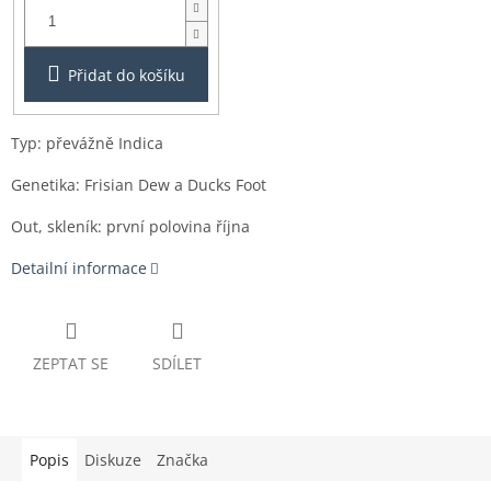
3ks
Přidat do košíku
Typ: převážně Indica
Genetika: Frisian Dew a Ducks Foot
Out, skleník: první polovina října
Detailní informace
ZEPTAT SE
SDÍLET
Popis
Diskuze
Značka