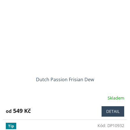
Dutch Passion Frisian Dew
Skladem
Průměrné
hodnocení
produktu
549 Kč
od
DETAIL
je
3,8
Kód:
DP10932
z
Tip