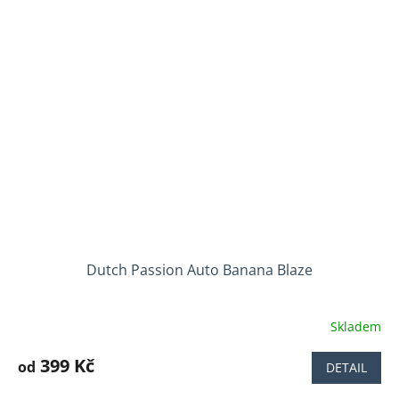
5
hvězdiček.
Dutch Passion Auto Banana Blaze
Skladem
Průměrné
hodnocení
produktu
399 Kč
od
DETAIL
je
4,7