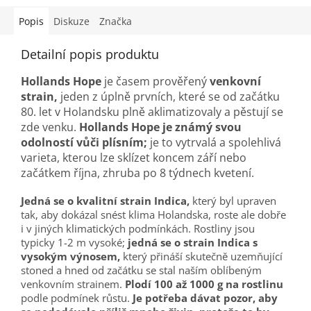
Popis
Diskuze
Značka
Detailní popis produktu
Hollands Hope
je časem prověřený
venkovní
strain,
jeden z úplně prvních, které se od začátku
80. let v Holandsku plně aklimatizovaly a pěstují se
zde venku.
Hollands Hope je známý svou
odolností vůči plísním;
je to vytrvalá a spolehlivá
varieta, kterou lze sklízet koncem září nebo
začátkem října, zhruba po 8 týdnech kvetení.
Jedná se o kvalitní strain Indica,
který byl upraven
tak, aby dokázal snést klima Holandska, roste ale dobře
i v jiných klimatických podmínkách. Rostliny jsou
typicky 1-2 m vysoké;
jedná se o strain Indica s
vysokým výnosem,
který přináší skutečně uzemňující
stoned a hned od začátku se stal naším oblíbeným
venkovním strainem.
Plodí 100 až 1000 g na rostlinu
podle podmínek růstu.
Je potřeba dávat pozor, aby