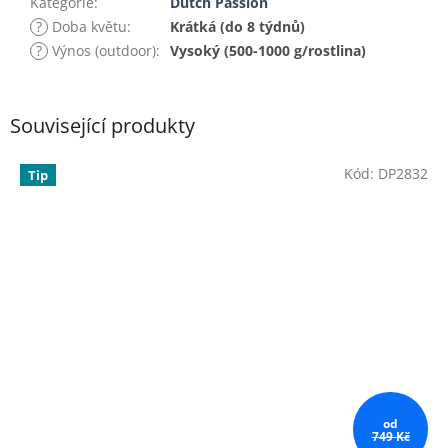
Kategorie
:
Dutch Passion
?
Doba květu
:
Krátká (do 8 týdnů)
?
Výnos (outdoor)
:
Vysoký (500-1000 g/rostlina)
Související produkty
Kód:
DP2832
Tip
od
749 Kč