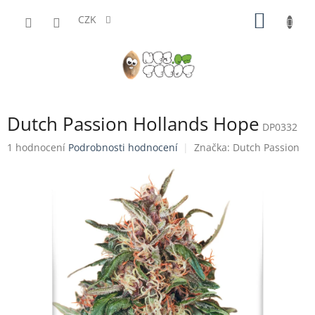
Přejít
NÁKUP
na
CZK
obsah
KOŠÍK
Dutch Passion Hollands Hope
DP0332
Průměrné
1 hodnocení
Podrobnosti hodnocení
Značka:
Dutch Passion
hodnocení
produktu
je
5,0
z
5
hvězdiček.