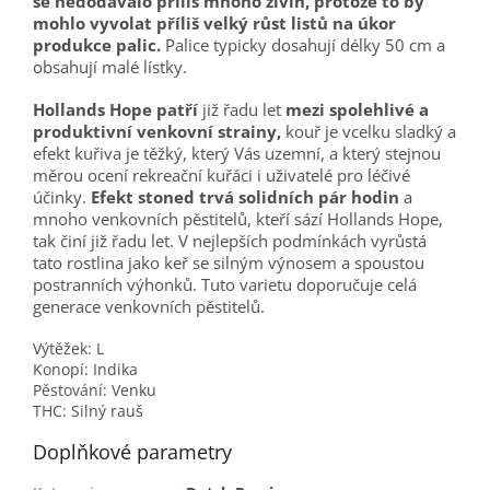
se nedodávalo příliš mnoho živin, protože to by
mohlo vyvolat příliš velký růst listů na úkor
produkce palic.
Palice typicky dosahují délky 50 cm a
obsahují malé lístky.
Hollands Hope patří
již řadu let
mezi spolehlivé a
produktivní venkovní strainy,
kouř je vcelku sladký a
efekt kuřiva je těžký, který Vás uzemní, a který stejnou
měrou ocení rekreační kuřáci i uživatelé pro léčivé
účinky.
Efekt stoned trvá solidních pár hodin
a
mnoho venkovních pěstitelů, kteří sází Hollands Hope,
tak činí již řadu let. V nejlepších podmínkách vyrůstá
tato rostlina jako keř se silným výnosem a spoustou
postranních výhonků. Tuto varietu doporučuje celá
generace venkovních pěstitelů.
Výtěžek: L
Konopí: Indika
Pěstování: Venku
THC: Silný rauš
Doplňkové parametry