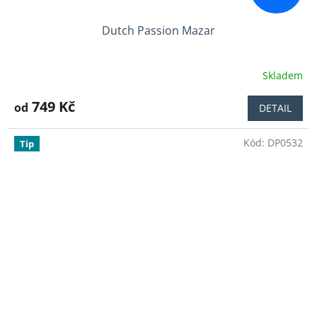
Dutch Passion Mazar
Skladem
Průměrné
hodnocení
produktu
749 Kč
od
DETAIL
je
4,6
Kód:
DP0532
z
Tip
5
hvězdiček.