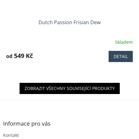
Dutch Passion Frisian Dew
Skladem
Průměrné
hodnocení
produktu
549 Kč
od
DETAIL
je
3,8
z
5
hvězdiček.
ZOBRAZIT VŠECHNY SOUVISEJÍCÍ PRODUKTY
Z
á
p
a
Informace pro vás
t
Kontakt
í