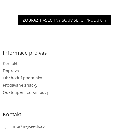
z
5
hvězdiček.
ZOBRAZIT VŠECHNY SOUVISEJÍCÍ PRODUKTY
Z
á
p
a
Informace pro vás
t
Kontakt
í
Doprava
Obchodní podmínky
Prodávané značky
Odstoupení od smlouvy
Kontakt
info
@
nejseeds.cz