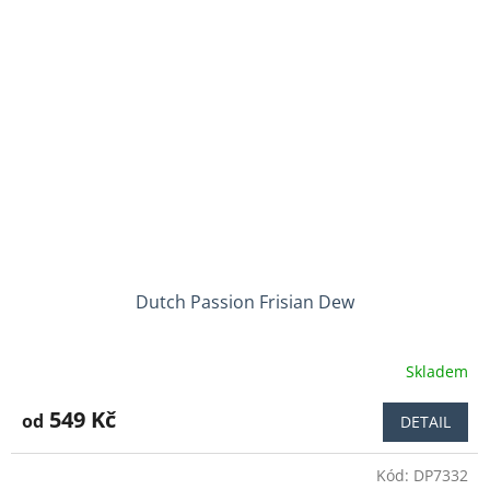
Dutch Passion Frisian Dew
Skladem
Průměrné
hodnocení
produktu
549 Kč
od
DETAIL
je
3,8
Kód:
DP7332
z