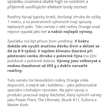
výsledku znamená skvělé high se solidním a
příjemně uvolňujícím efektem body stoned.
Rostliny bývají typicky kratší, dorůstají zhruba do výšky
1 metru, a na postranních výhoncích mají spousty
lepkavých palic. Tato varieta z celé rodiny Orange snad
nejvíce vypadá jako keř
a nabízí nejlepší výnosy.
Zpočátku má být přísun živin uměřený.
V květu
dokáže ale využít značnou dávku živin a sklízet se
dá za 8-9 týdnů.
V teplém klimatu dozrává při
pěstování venku zhruba v polovině října
(na jižní
polokouli v polovině dubna).
Výnosy jsou velkorysé a
mohou dosahovat až 450 g z dobře narostlé
rostliny.
Tuto varietu lze fanouškům rodiny Orange vřele
doporučit, a stejně tak i každému – jako jednoznačně
speciální s bohatým výnosem. Na jejím vývoji a
produkci pracoval stejný šlechtitel, který vytvořil variety
jako Power Plant, The Ultimate, Skunk #11, Euforia a
Master Kush.