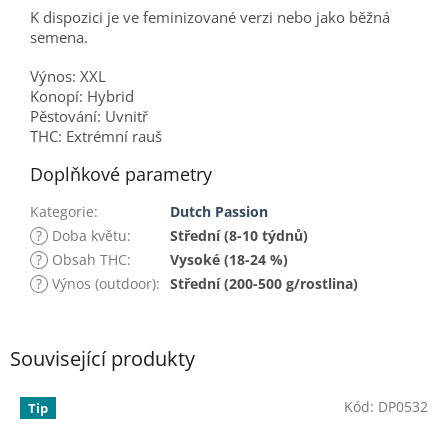
K dispozici je ve feminizované verzi nebo jako běžná
semena.
Výnos: XXL
Konopí: Hybrid
Pěstování: Uvnitř
THC: Extrémní rauš
Doplňkové parametry
Kategorie
:
Dutch Passion
?
Doba květu
:
Střední (8-10 týdnů)
?
Obsah THC
:
Vysoké (18-24 %)
?
Výnos (outdoor)
:
Střední (200-500 g/rostlina)
Související produkty
Kód:
DP0532
Tip