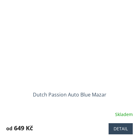
5
hvězdiček.
Dutch Passion Auto Blue Mazar
Skladem
Průměrné
hodnocení
produktu
649 Kč
od
DETAIL
je
5,0