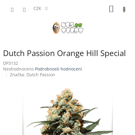
Přejít
NÁKUP
na
CZK
obsah
KOŠÍK
Dutch Passion Orange Hill Special
DP3132
Průměrné
Neohodnoceno
Podrobnosti hodnocení
hodnocení
Značka:
Dutch Passion
produktu
je
0,0
z
5
hvězdiček.