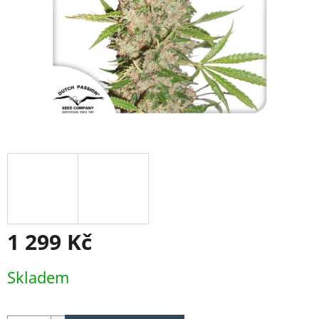
1 299 Kč
Měrná
Skladem
cena: