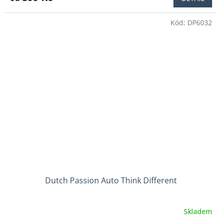
je
4,7
Kód:
DP6032
z
5
hvězdiček.
Dutch Passion Auto Think Different
Skladem
Průměrné