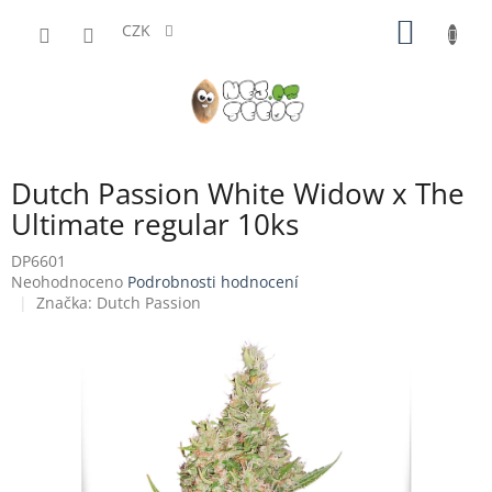
Přejít
NÁKUP
na
CZK
obsah
KOŠÍK
Dutch Passion White Widow x The
Ultimate regular 10ks
DP6601
Průměrné
Neohodnoceno
Podrobnosti hodnocení
hodnocení
Značka:
Dutch Passion
produktu
je
0,0
z
5
hvězdiček.