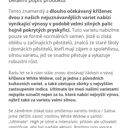
Detailní popis produktu
Tento znamenitý a
dlouho očekávaný kříženec
dvou z našich nejuznávanějších variet nabízí
vynikající výnosy v podobě velmi silných palic
hojně pokrytých pryskyřicí.
Tuto varietu nabízíme
pouze ve formě normálních semen. Jistě si získá
oblibu u začínajících pěstitelů, znalců ze staré školy
i domácích pěstitelů, kteří mají zájem o spolehlivou,
silnou varietu, jež se snadno pěstuje a vykazuje
robustní růst.
Řadu let se k nám stále znovu dostávají žádosti o vývoj
křížence White Widow, což je jedna z původních
kultovních variet, a také zástupce sbírky s nejvyšším
zastoupením Indica.
Ultimate lze mezi našimi varietami
nejspíše označit nejen za tu, která nabízí nejvyšší výnos,
nýbrž také za varietu velmi silnou.
Se záměrem získat tuto smíšenou varietu Indica / Sativa
jsme zkřížili samčí rostlinu White Widow a samičí
„Ultimate“. High je silné a intenzivní, přitom ale uživateli
umožňuje, aby byl nadále aktivní. Rostliny jsou vysoce