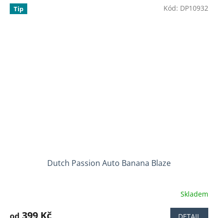
Kód:
DP10932
Tip
Dutch Passion Auto Banana Blaze
Skladem
Průměrné
hodnocení
produktu
399 Kč
od
DETAIL