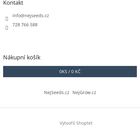
Kontakt
info
@
nejseeds.cz
728 766 588
Nákupní košík
0
KS /
0 KČ
NejSeeds.cz
NejGrow.cz
Vytvořil Shoptet