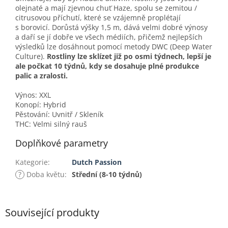
olejnaté a mají zjevnou chuť Haze, spolu se zemitou /
citrusovou příchutí, které se vzájemně proplétají
s borovicí. Dorůstá výšky 1,5 m, dává velmi dobré výnosy
a daří se jí dobře ve všech médiích, přičemž nejlepších
výsledků lze dosáhnout pomocí metody DWC (Deep Water
Culture).
Rostliny lze sklízet již po osmi týdnech, lepší je
ale počkat 10 týdnů, kdy se dosahuje plné produkce
palic a zralosti.
Výnos: XXL
Konopí: Hybrid
Pěstování: Uvnitř / Skleník
THC: Velmi silný rauš
Doplňkové parametry
Kategorie
:
Dutch Passion
?
Doba květu
:
Střední (8-10 týdnů)
Související produkty