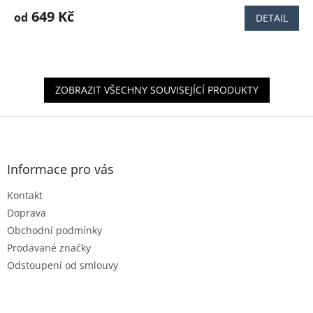
hodnocení
produktu
649 Kč
od
DETAIL
je
4,7
z
5
hvězdiček.
ZOBRAZIT VŠECHNY SOUVISEJÍCÍ PRODUKTY
Z
á
p
a
Informace pro vás
t
Kontakt
í
Doprava
Obchodní podmínky
Prodávané značky
Odstoupení od smlouvy