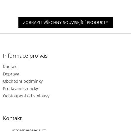
ZOBRAZIT VŠECHNY SOUVISEJÍCÍ PRODUKTY
Z
á
p
a
Informace pro vás
t
Kontakt
í
Doprava
Obchodní podmínky
Prodávané značky
Odstoupení od smlouvy
Kontakt
info
@
nejseeds.cz