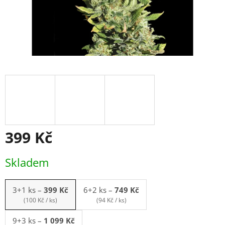
399 Kč
Měrná
Skladem
cena:
3+1 ks
–
399 Kč
6+2 ks
–
749 Kč
(100 Kč / ks)
(94 Kč / ks)
9+3 ks
–
1 099 Kč