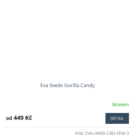
Eva Seeds Gorilla Candy
Skladem
Průměrné
hodnocení
produktu
449 Kč
od
DETAIL
je
5,0
Kód:
EVA-JAMD-CBD-FEM-3
z