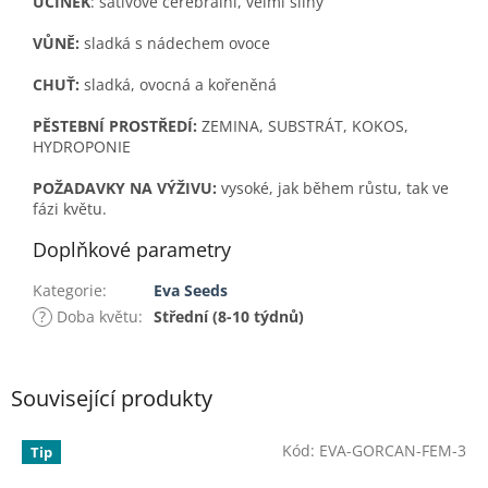
ÚČINEK
: sativově cerebrální, velmi silný
VŮNĚ:
sladká s nádechem ovoce
CHUŤ:
sladká, ovocná a kořeněná
P
ĚSTEBNÍ PROSTŘEDÍ:
ZEMINA, SUBSTRÁT, KOKOS,
HYDROPONIE
POŽADAVKY NA VÝŽIVU:
vysoké, jak během růstu, tak ve
fázi květu.
Doplňkové parametry
Kategorie
:
Eva Seeds
?
Doba květu
:
Střední (8-10 týdnů)
Související produkty
Kód:
EVA-GORCAN-FEM-3
Tip