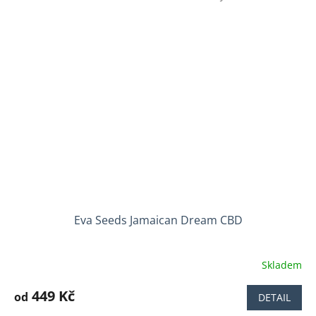
5
hvězdiček.
Eva Seeds Jamaican Dream CBD
Skladem
449 Kč
od
DETAIL