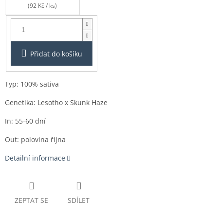
(92 Kč / ks)
Balení:
3+1ks
Přidat do košíku
Typ: 100% sativa
Genetika: Lesotho x Skunk Haze
In: 55-60 dní
Out: polovina října
Detailní informace
ZEPTAT SE
SDÍLET