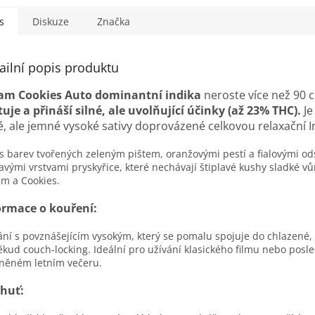
s
Diskuze
Značka
ailní popis produktu
am Cookies Auto dominantní indika
neroste více než 90 
tuje a přináší silné, ale uvolňující účinky (až 23% THC).
Je
é, ale jemné vysoké sativy doprovázené celkovou relaxační In
 barev tvořených zeleným pištem, oranžovými pestí a fialovými od
avými vrstvami pryskyřice, které nechávají štiplavé kushy sladké vů
m a Cookies.
ormace o kouření:
ní s povznášejícím vysokým, který se pomalu spojuje do chlazené, 
kud couch-locking. Ideální pro užívání klasického filmu nebo posl
něném letním večeru.
chuť: