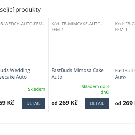
sející produkty
FB-WEDCH-AUTO-FEM-
Kód:
FB-MIMCAKE-AUTO-
Kód:
FB-
Tip
FEM-1
FEM-1
Buds Wedding
FastBuds Mimosa Cake
FastBuds
secake Auto
Auto
Auto
Skladem do 3
Skladem
ěrné
Průměrné
Průměrné
dnů
cení
hodnocení
hodnocen
ktu
69 Kč
produktu
269 Kč
produktu
269 
od
od
DETAIL
DETAIL
je
je
4,0
4,2
z
z
5
5
iček.
hvězdiček.
hvězdiček