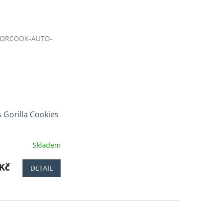
GORCOOK-AUTO-
 Gorilla Cookies
Skladem
í
Kč
DETAIL
.