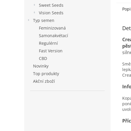
Sweet Seeds
Popi
Vision Seeds
Typ semen
Det
Feminizovaná
Samonakvétací
Cre
Regulérní
pěs
Fast Version
siln
CBD
Směs
Novinky
lepk
Top produkty
Crea
Akční zboží
Inf
Kopá
poně
uvol
Pří