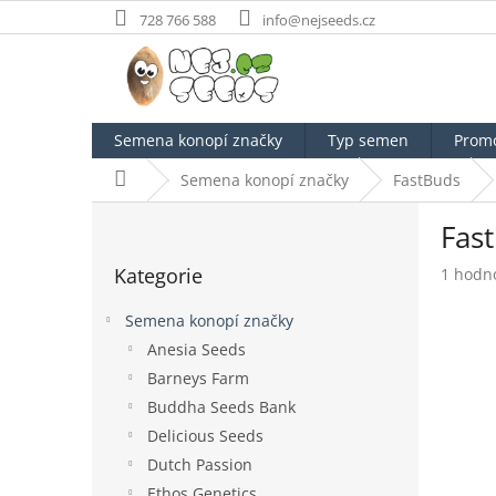
Přejít
728 766 588
info@nejseeds.cz
na
obsah
Semena konopí značky
Typ semen
Prom
Domů
Semena konopí značky
FastBuds
P
Fas
o
Přeskočit
s
Kategorie
Průměr
1 hodn
kategorie
t
hodnoc
r
produk
Semena konopí značky
a
je
Anesia Seeds
n
5,0
Barneys Farm
z
n
5
í
Buddha Seeds Bank
hvězdič
p
Delicious Seeds
a
Dutch Passion
n
Ethos Genetics