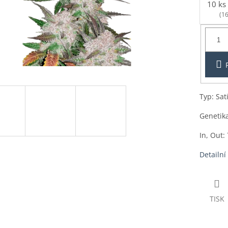
10 ks
(16
Balení:
1ks
Typ: Sat
Genetik
In, Out:
Detailní
TISK