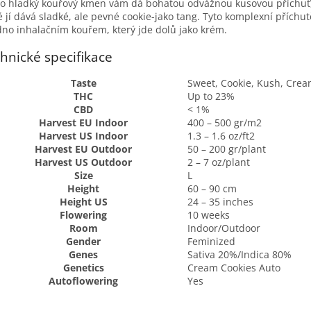
o hladký kouřový kmen vám dá bohatou odvážnou kusovou příchuť,
é jí dává sladké, ale pevné cookie-jako tang. Tyto komplexní příchu
no inhalačním kouřem, který jde dolů jako krém.
hnické specifikace
Taste
Sweet, Cookie, Kush, Cre
THC
Up to 23%
CBD
< 1%
Harvest EU Indoor
400 – 500 gr/m2
Harvest US Indoor
1.3 – 1.6 oz/ft2
Harvest EU Outdoor
50 – 200 gr/plant
Harvest US Outdoor
2 – 7 oz/plant
Size
L
Height
60 – 90 cm
Height US
24 – 35 inches
Flowering
10 weeks
Room
Indoor/Outdoor
Gender
Feminized
Genes
Sativa 20%/Indica 80%
Genetics
Cream Cookies Auto
Autoflowering
Yes