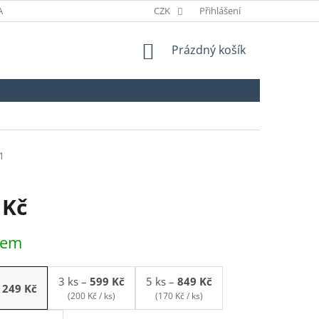
ANÉ ZNAČKY
ODSTOUPENÍ OD SMLOUVY
CZK
Přihlášení
NÁKUPNÍ
Prázdný košík
KOŠÍK
1
 Kč
dem
3 ks
–
599 Kč
5 ks
–
849 Kč
249 Kč
(200 Kč / ks)
(170 Kč / ks)