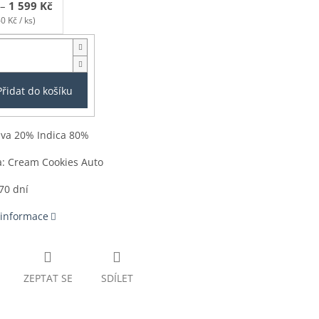
–
1 599 Kč
0 Kč / ks)
Přidat do košíku
iva 20% Indica 80%
a:
Cream Cookies Auto
 70 dní
 informace
ZEPTAT SE
SDÍLET