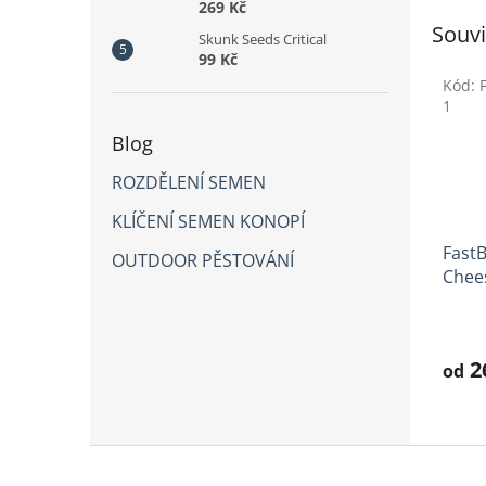
269 Kč
Souvi
Skunk Seeds Critical
99 Kč
Kód:
1
Blog
ROZDĚLENÍ SEMEN
KLÍČENÍ SEMEN KONOPÍ
Fast
OUTDOOR PĚSTOVÁNÍ
Chee
Prům
hodno
produ
2
od
je
4,4
z
5
Z
hvězd
á