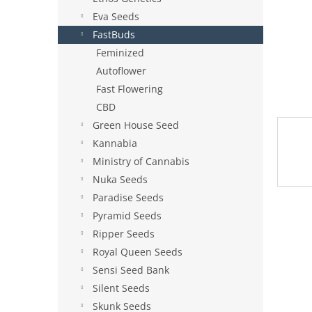
e
Eva Seeds
l
FastBuds
Feminized
Autoflower
Fast Flowering
CBD
Green House Seed
Kannabia
Ministry of Cannabis
Nuka Seeds
Paradise Seeds
Pyramid Seeds
Ripper Seeds
Royal Queen Seeds
Sensi Seed Bank
Silent Seeds
Skunk Seeds