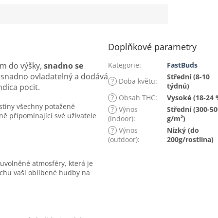
Doplňkové parametry
cm do výšky,
snadno se
Kategorie
:
FastBuds
 snadno ovladatelný a dodává
Střední (8-10
?
Doba květu
:
týdnů)
dica pocit.
?
Obsah THC
:
Vysoké (18-24 
stíny všechny potažené
?
Výnos
Střední (300-50
ně připomínající své uživatele
(indoor)
:
g/m²)
?
Výnos
Nízký (do
(outdoor)
:
200g/rostlina)
uvolněné atmosféry, která je
echu vaší oblíbené hudby na