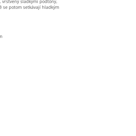
 vrstvený sladkými podtóny,
tě se potom setkávají hladkým
am