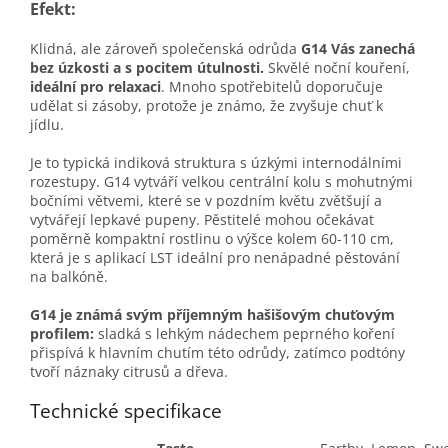
Efekt:
Klidná, ale zároveň společenská odrůda
G14 Vás zanechá
bez úzkosti a s pocitem útulnosti.
Skvělé noční kouření,
ideální pro relaxaci
. Mnoho spotřebitelů doporučuje
udělat si zásoby, protože je známo, že zvyšuje chuť k
jídlu.
Je to typická indiková struktura s úzkými internodálními
rozestupy. G14 vytváří velkou centrální kolu s mohutnými
bočními větvemi, které se v pozdním květu zvětšují a
vytvářejí lepkavé pupeny. Pěstitelé mohou očekávat
poměrně kompaktní rostlinu o výšce kolem 60-110 cm,
která je s aplikací LST ideální pro nenápadné pěstování
na balkóně.
G14 je známá svým příjemným hašišovým chuťovým
profilem:
sladká s lehkým nádechem peprného koření
přispívá k hlavním chutím této odrůdy, zatímco podtóny
tvoří náznaky citrusů a dřeva.
Technické specifikace