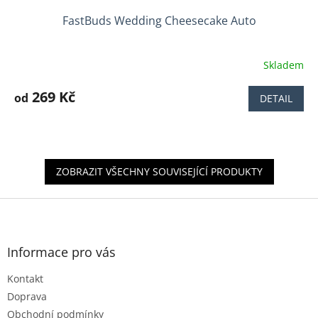
FastBuds Wedding Cheesecake Auto
Skladem
Průměrné
hodnocení
produktu
269 Kč
od
DETAIL
je
4,4
z
5
hvězdiček.
ZOBRAZIT VŠECHNY SOUVISEJÍCÍ PRODUKTY
Z
á
p
a
Informace pro vás
t
Kontakt
í
Doprava
Obchodní podmínky