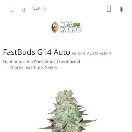
Přejít
NÁKUP
na
CZK
obsah
KOŠÍK
FastBuds G14 Auto
FB-G14-AUTO-FEM-1
Průměrné
Neohodnoceno
Podrobnosti hodnocení
hodnocení
Značka:
FastBuds Seeds
produktu
je
0,0
z
5
hvězdiček.