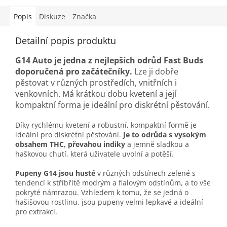
Popis
Diskuze
Značka
Detailní popis produktu
G14 Auto je jedna z nejlepších odrůd Fast Buds
doporučená pro začátečníky.
Lze ji dobře
pěstovat v různých prostředích, vnitřních i
venkovních. Má krátkou dobu kvetení a její
kompaktní forma je ideální pro diskrétní pěstování.
Díky rychlému kvetení a robustní, kompaktní formě je
ideální pro diskrétní pěstování.
Je to odrůda s vysokým
obsahem THC, převahou indiky
a jemně sladkou a
haškovou chutí, která uživatele uvolní a potěší.
Pupeny G14 jsou husté
v různých odstínech zelené s
tendencí k stříbřitě modrým a fialovým odstínům, a to vše
pokryté námrazou. Vzhledem k tomu, že se jedná o
hašišovou rostlinu, jsou pupeny velmi lepkavé a ideální
pro extrakci.