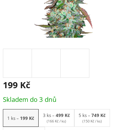
199 Kč
Měrná
Skladem do 3 dnů
cena:
3 ks
–
499 Kč
5 ks
–
749 Kč
1 ks
–
199 Kč
(166 Kč / ks)
(150 Kč / ks)