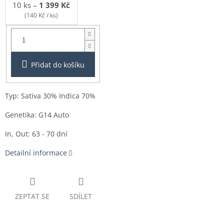
10 ks
–
1 399 Kč
(140 Kč / ks)
Balení:
1ks
Přidat do košíku
Typ: Sativa 30% Indica 70%
Genetika:
G14 Auto
In, Out: 63 - 70 dní
Detailní informace
ZEPTAT SE
SDÍLET