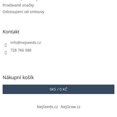
Prodávané značky
Odstoupení od smlouvy
Kontakt
info
@
nejseeds.cz
728 766 588
Nákupní košík
0
KS /
0 KČ
NejSeeds.cz
NejGrow.cz