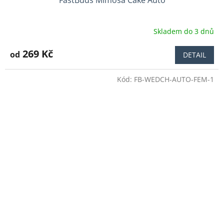
Skladem do 3 dnů
Průměrné
hodnocení
produktu
269 Kč
od
DETAIL
je
4,0
Kód:
FB-WEDCH-AUTO-FEM-1
z
5
hvězdiček.