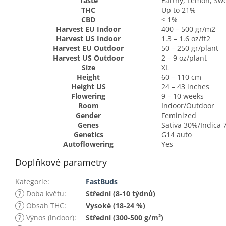
Taste
Earthy, Lemon, Sw
THC
Up to 21%
CBD
< 1%
Harvest EU Indoor
400 – 500 gr/m2
Harvest US Indoor
1.3 – 1.6 oz/ft2
Harvest EU Outdoor
50 – 250 gr/plant
Harvest US Outdoor
2 – 9 oz/plant
Size
XL
Height
60 – 110 cm
Height US
24 – 43 inches
Flowering
9 – 10 weeks
Room
Indoor/Outdoor
Gender
Feminized
Genes
Sativa 30%/Indica
Genetics
G14 auto
Autoflowering
Yes
Doplňkové parametry
Kategorie
:
FastBuds
?
Doba květu
:
Střední (8-10 týdnů)
?
Obsah THC
:
Vysoké (18-24 %)
?
Výnos (indoor)
:
Střední (300-500 g/m²)