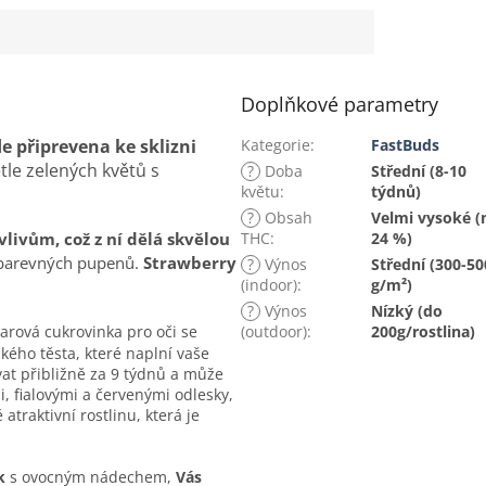
Doplňkové parametry
e připrevena ke sklizni
Kategorie
:
FastBuds
tle zelených květů s
?
Doba
Střední (8-10
květu
:
týdnů)
?
Obsah
Velmi vysoké (
vlivům, což z ní dělá skvělou
THC
:
24 %)
a barevných pupenů.
Strawberry
?
Výnos
Střední (300-50
(indoor)
:
g/m²)
?
Výnos
Nízký (do
varová cukrovinka pro oči se
(outdoor)
:
200g/rostlina)
ého těsta, které naplní vaše
t přibližně za 9 týdnů a může
, fialovými a červenými odlesky,
atraktivní rostlinu, která je
k
s ovocným nádechem,
Vás