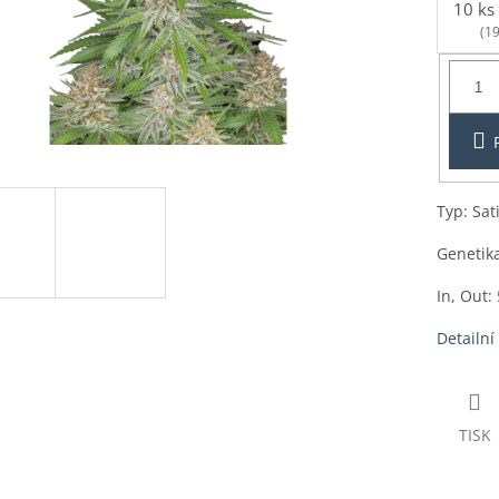
10 ks
(19
Balení:
1ks
Typ: Sat
Genetik
In, Out: 
Detailní
TISK