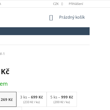
ANÉ ZNAČKY
ODSTOUPENÍ OD SMLOUVY
CZK
Přihlášení
NÁKUPNÍ
Prázdný košík
KOŠÍK
M-1
 Kč
dem
3 ks
–
699 Kč
5 ks
–
999 Kč
269 Kč
(233 Kč / ks)
(200 Kč / ks)