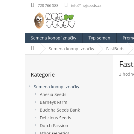
Přejít
728 766 588
info@nejseeds.cz
na
obsah
Semena konopí značky
Typ semen
Prom
Domů
Semena konopí značky
FastBuds
P
Fas
o
Přeskočit
s
Kategorie
Průměr
3 hodn
kategorie
t
hodnoc
r
produk
Semena konopí značky
a
je
Anesia Seeds
n
4,7
Barneys Farm
z
n
5
í
Buddha Seeds Bank
hvězdič
p
Delicious Seeds
a
Dutch Passion
n
Ethos Genetics