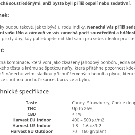
chá soustředěnými, aniž byste byli příliš ospalí nebo sedativní.
nek:
ky budou takové, jak to bývá u rodu indiky.
Nenechá Vás příliš seda
ní vaše tělo a zároveň ve vás zanechá pocit soustředění a bdělost
, pro ty dny, kdy potřebujete mít klid sami pro sebe, ideální pro čt
ť:
ná kombinace, která voní jako zkvašený jahodový bonbón. Jedná se
adkého těsta a krému se špetkou nafty, která přitáhne pozornost kd
při nádechu velmi sladkou příchuť červených bobulí a plynu, kter
íce chutnou příchuť skořice, borovice a bylin.
hnické specifikace
Taste
Candy, Strawberry, Cookie dou
THC
Up to 26%
CBD
< 1%
Harvest EU Indoor
400 – 500 gr/m2
Harvest US Indoor
1.3 – 1.6 oz/ft2
Harvest EU Outdoor
70 – 160 gr/plant