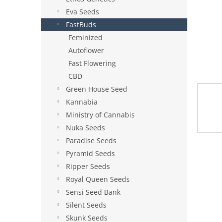
e
Eva Seeds
l
FastBuds
Feminized
Autoflower
Fast Flowering
CBD
Green House Seed
Kannabia
Ministry of Cannabis
Nuka Seeds
Paradise Seeds
Pyramid Seeds
Ripper Seeds
Royal Queen Seeds
Sensi Seed Bank
Silent Seeds
Skunk Seeds