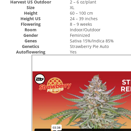
Harvest US Outdoor
2 – 6 oz/plant
Size
XL
Height
60 – 100 cm
Height US
24 – 39 inches
Flowering
8 – 9 weeks
Room
Indoor/Outdoor
Gender
Feminized
Genes
Sativa 15%/Indica 85%
Genetics
Strawberry Pie Auto
Autoflowering
Yes