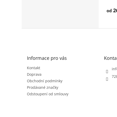
hodno
produ
2
od
je
4,0
z
5
Z
hvězd
á
p
a
t
Informace pro vás
Konta
í
Kontakt
inf
Doprava
72
Obchodní podmínky
Prodávané značky
Odstoupení od smlouvy