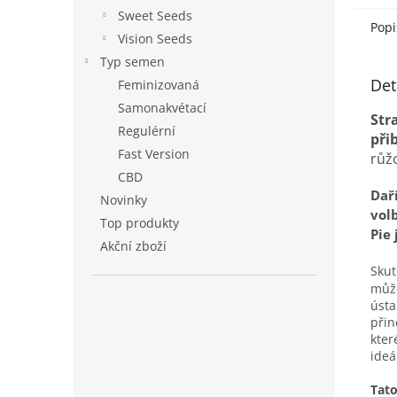
Sweet Seeds
Popi
Vision Seeds
Typ semen
Det
Feminizovaná
Samonakvétací
Str
Regulérní
při
Fast Version
růž
CBD
Daří
Novinky
vol
Top produkty
Pie
Akční zboží
Skut
může
ústa
přin
kter
ideá
Tato