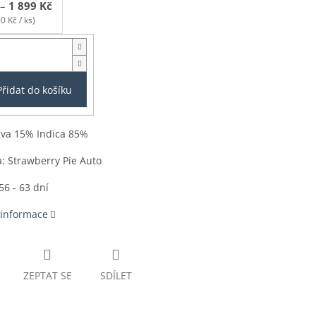
–
1 899 Kč
0 Kč / ks)
Přidat do košíku
iva 15% Indica 85%
a:
Strawberry Pie Auto
56 - 63 dní
 informace
ZEPTAT SE
SDÍLET