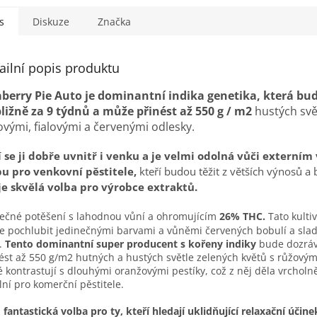
s
Diskuze
Značka
ailní popis produktu
aberry Pie Auto je dominantní indika genetika, která bud
bližně za 9 týdnů a může přinést až 550 g / m2
hustých svě
ovými, fialovými a červenými odlesky.
 se ji dobře uvnitř i venku a je velmi odolná vůči externím 
bu pro venkovní pěstitele,
kteří budou těžit z větších výnosů 
 je skvělá volba pro výrobce extraktů.
ečné potěšení s lahodnou vůní a ohromujícím
26% THC.
Tato kulti
 pochlubit jedinečnými barvami a vůněmi červených bobulí a sladk
.
Tento dominantní super producent s kořeny indiky
bude dozráva
ést až 550 g/m2 hutných a hustých světle zelených květů s růžovými
é kontrastují s dlouhými oranžovými pestíky, což z něj děla vrcholně 
lní pro komerční pěstitele.
 fantastická volba pro ty, kteří hledají uklidňující relaxační účine