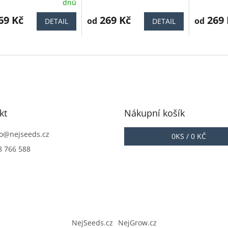
dnů
cení
hodnocení
hodnocen
ktu
69 Kč
produktu
269 Kč
produktu
269 
od
od
DETAIL
DETAIL
je
je
4,4
4,6
z
z
5
5
iček.
hvězdiček.
hvězdiček
kt
Nákupní košík
o
@
nejseeds.cz
0
KS /
0 KČ
8 766 588
NejSeeds.cz
NejGrow.cz