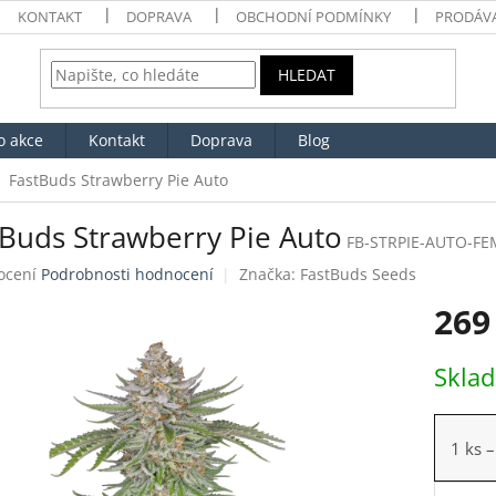
KONTAKT
DOPRAVA
OBCHODNÍ PODMÍNKY
PRODÁV
HLEDAT
o akce
Kontakt
Doprava
Blog
FastBuds Strawberry Pie Auto
tBuds Strawberry Pie Auto
FB-STRPIE-AUTO-FE
né
ocení
Podrobnosti hodnocení
Značka:
FastBuds Seeds
ení
269
tu
Měrná
Skla
cena:
ek.
1 ks
–