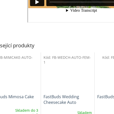
sející produkty
FB-MIMCAKE-AUTO-
Kód:
FB-WEDCH-AUTO-FEM-
Kód:
F
1
1
Buds Mimosa Cake
FastBuds Wedding
FastBuds
Cheesecake Auto
Skladem do 3
Skladem
ěrné
Průměrné
Průměrné