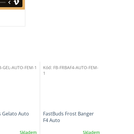
B-GEL-AUTO-FEM-1
Kód:
FB-FRBAF4-AUTO-FEM-
Novinka
1
 Gelato Auto
FastBuds Frost Banger
F4 Auto
Skladem
Skladem
Průměrné