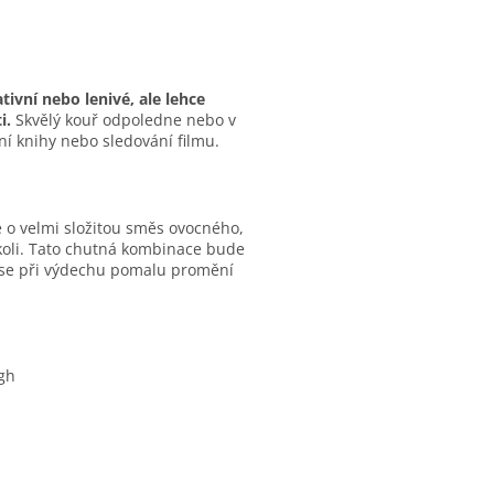
tivní nebo lenivé, ale lehce
i.
Skvělý kouř odpoledne nebo v
ení knihy nebo sledování filmu.
 o velmi složitou směs ovocného,
ekoli. Tato chutná kombinace bude
á se při výdechu pomalu promění
gh