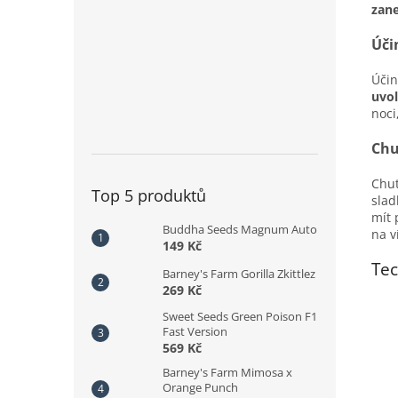
zane
Úči
Účin
uvol
noci
Chu
Chut
Top 5 produktů
​​sl
mít 
Buddha Seeds Magnum Auto
na v
149 Kč
Tec
Barney's Farm Gorilla Zkittlez
269 Kč
Sweet Seeds Green Poison F1
Fast Version
569 Kč
Barney's Farm Mimosa x
Orange Punch