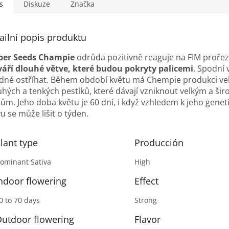
s
Diskuze
Značka
ailní popis produktu
per Seeds Champie
odrůda pozitivně reaguje na FIM prořez
váří dlouhé větve, které budou pokryty palicemi
. Spodní 
dné ostříhat. Během období květu má Chempie produkci ve
uhých a tenkých pestíků, které dávají vzniknout velkým a ši
tům. Jeho doba květu je 60 dní, i když vzhledem k jeho gene
u se může lišit o týden.
lant type
Producción
ominant Sativa
High
ndoor flowering
Effect
0 to 70 days
Strong
utdoor flowering
Flavor