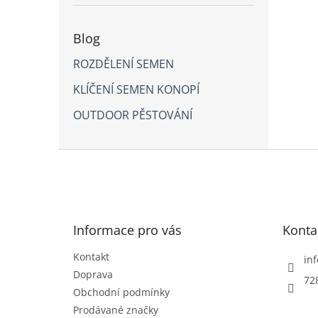
je
5,0
z
Blog
5
hvězd
ROZDĚLENÍ SEMEN
KLÍČENÍ SEMEN KONOPÍ
OUTDOOR PĚSTOVÁNÍ
Z
á
p
a
t
Informace pro vás
Konta
í
Kontakt
inf
Doprava
72
Obchodní podmínky
Prodávané značky