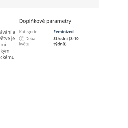
Doplňkové parametry
ávání a
Kategorie
:
Feminized
větve je
?
Doba
Střední (8-10
květu
:
týdnů)
lmi
rokým
tickému