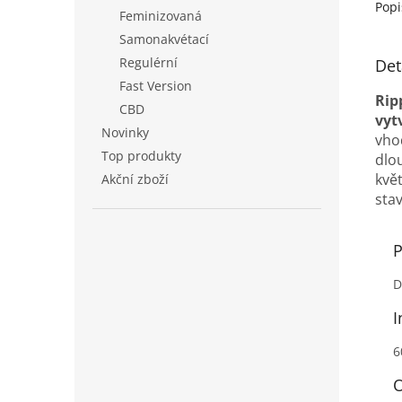
Popi
Feminizovaná
Samonakvétací
Regulérní
Det
Fast Version
Rip
CBD
vyt
Novinky
vho
Top produkty
dlo
kvě
Akční zboží
stav
P
D
I
6
O