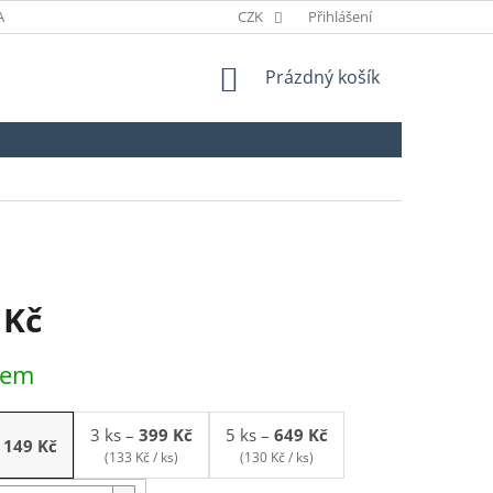
ANÉ ZNAČKY
ODSTOUPENÍ OD SMLOUVY
CZK
Přihlášení
NÁKUPNÍ
Prázdný košík
KOŠÍK
 Kč
dem
3 ks
–
399 Kč
5 ks
–
649 Kč
149 Kč
(133 Kč / ks)
(130 Kč / ks)