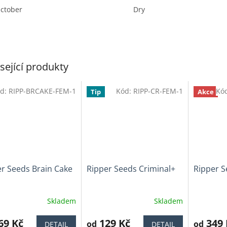
ctober
Dry
sející produkty
d:
RIPP-BRCAKE-FEM-1
Kód:
RIPP-CR-FEM-1
Kó
Tip
Akce
r Seeds Brain Cake
Ripper Seeds Criminal+
Ripper 
Skladem
Skladem
ěrné
Průměrné
cení
hodnocen
ktu
69 Kč
129 Kč
produktu
349 
od
od
DETAIL
DETAIL