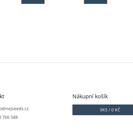
je
5,0
z
5
iček.
hvězdiček
kt
Nákupní košík
o
@
nejseeds.cz
0
KS /
0 KČ
8 766 588