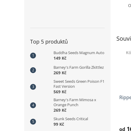
O
Souvi
Top 5 produktů
Kó
Buddha Seeds Magnum Auto
149 Kč
Barney's Farm Gorilla Zkittlez
269 Kč
Sweet Seeds Green Poison F1
Fast Version
569 Kč
Rippe
Barney's Farm Mimosa x
Orange Punch
269 Kč
Prům
Skunk Seeds Critical
hodno
99 Kč
produ
1
od