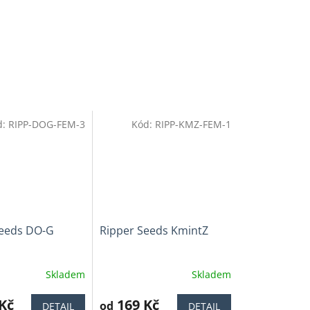
d:
RIPP-DOG-FEM-3
Kód:
RIPP-KMZ-FEM-1
Seeds DO-G
Ripper Seeds KmintZ
Skladem
Skladem
í
Kč
169 Kč
od
DETAIL
DETAIL