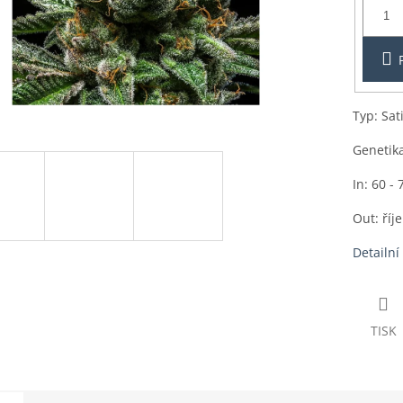
1ks
Typ: Sat
Genetika
In: 60 - 
Out: říj
Detailní
TISK