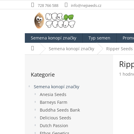
Přejít
728 766 588
info@nejseeds.cz
na
obsah
Semena konopí značky
Typ semen
Prom
Domů
Semena konopí značky
Ripper Seeds
P
Rip
o
Přeskočit
s
Kategorie
Průměr
1 hodn
kategorie
t
hodnoc
r
produk
Semena konopí značky
a
je
Anesia Seeds
n
5,0
Barneys Farm
z
n
5
í
Buddha Seeds Bank
hvězdič
p
Delicious Seeds
a
Dutch Passion
n
Ethos Genetics