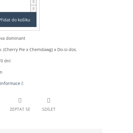
Přidat do košíku
iva dominant
: (Cherry Pie x Chemdawg) x Do-si-dos.
70 dní
en
 informace
ZEPTAT SE
SDÍLET