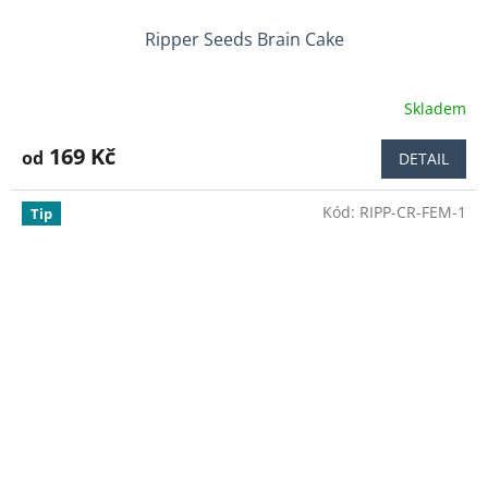
Ripper Seeds Brain Cake
Skladem
Průměrné
hodnocení
produktu
169 Kč
od
DETAIL
je
5,0
Kód:
RIPP-CR-FEM-1
z
Tip
5
hvězdiček.