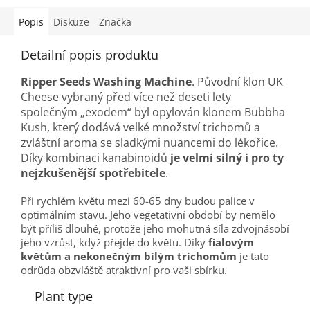
Popis
Diskuze
Značka
Detailní popis produktu
Ripper Seeds Washing Machine
. Původní klon UK
Cheese vybraný před více než deseti lety
společným „exodem“ byl opylován klonem Bubbha
Kush, který dodává velké množství trichomů a
zvláštní aroma se sladkými nuancemi do lékořice.
Díky kombinaci kanabinoidů
je velmi silný i pro ty
nejzkušenější spotřebitele
.
Při rychlém květu mezi 60-65 dny budou palice v
optimálním stavu. Jeho vegetativní období by nemělo
být příliš dlouhé, protože jeho mohutná síla zdvojnásobí
jeho vzrůst, když přejde do květu. Díky
fialovým
květům a nekonečným bílým trichomům
je tato
odrůda obzvláště atraktivní pro vaši sbírku.
Plant type