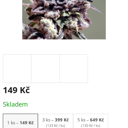
149 Kč
Měrná
Skladem
cena:
3 ks
–
399 Kč
5 ks
–
649 Kč
1 ks
–
149 Kč
(133 Kč / ks)
(130 Kč / ks)