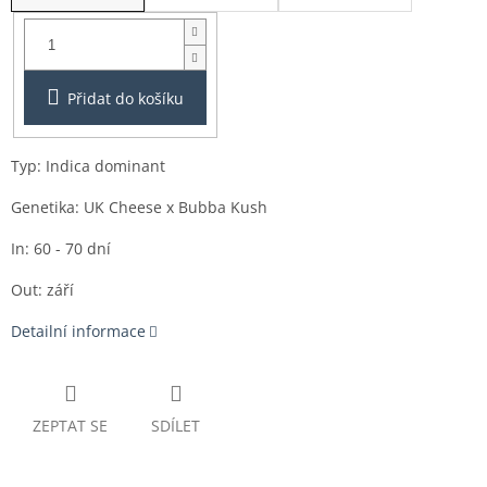
Balení:
1ks
Přidat do košíku
Typ: Indica dominant
Genetika: UK Cheese x Bubba Kush
In: 60 - 70 dní
Out: září
Detailní informace
ZEPTAT SE
SDÍLET