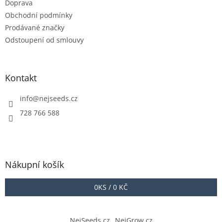
Doprava
Obchodní podmínky
Prodávané značky
Odstoupení od smlouvy
Kontakt
info
@
nejseeds.cz
728 766 588
Nákupní košík
0
KS /
0 KČ
NejSeeds.cz
NejGrow.cz