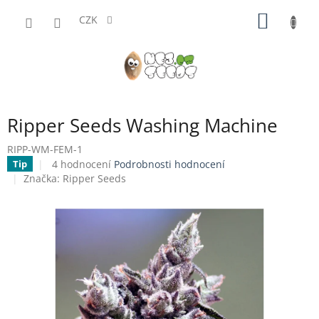
Přejít
NÁKUP
na
CZK
obsah
KOŠÍK
Ripper Seeds Washing Machine
RIPP-WM-FEM-1
Průměrné
4 hodnocení
Podrobnosti hodnocení
Tip
hodnocení
Značka:
Ripper Seeds
produktu
je
4,3
z
5
hvězdiček.