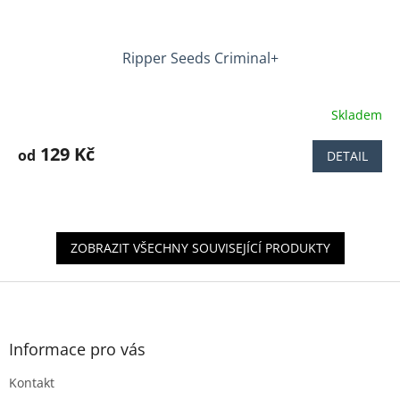
Ripper Seeds Criminal+
Skladem
129 Kč
od
DETAIL
ZOBRAZIT VŠECHNY SOUVISEJÍCÍ PRODUKTY
Z
á
p
a
Informace pro vás
t
Kontakt
í