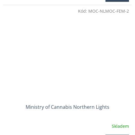
je
4,1
Kód:
MOC-NLMOC-FEM-2
z
5
hvězdiček.
Ministry of Cannabis Northern Lights
Skladem