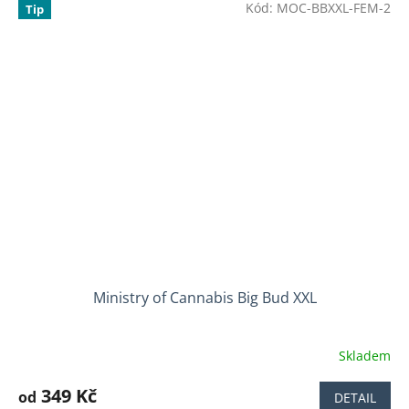
Kód:
MOC-BBXXL-FEM-2
Tip
Ministry of Cannabis Big Bud XXL
Skladem
Průměrné
hodnocení
produktu
349 Kč
od
DETAIL