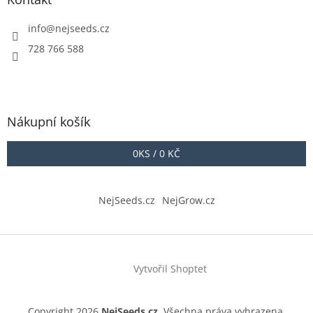
info
@
nejseeds.cz
728 766 588
Nákupní košík
0
KS /
0 KČ
NejSeeds.cz
NejGrow.cz
Vytvořil Shoptet
Copyright 2026
NejSeeds.cz
. Všechna práva vyhrazena.