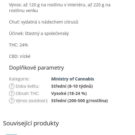
Výnos: až 120 g na rostlinu v interiéru, až 220 g na
rostlinu venku
Chuť: vydatná s nádechem citrusů
Účinek: šťastný a společenský
THC: 24%
CBD: nízké
Doplňkové parametry
Kategorie
:
Ministry of Cannabis
?
Doba květu
:
Střední (8-10 týdnů)
?
Obsah THC
:
Vysoké (18-24 %)
?
Výnos (outdoor)
:
Střední (200-500 g/rostlina)
Související produkty