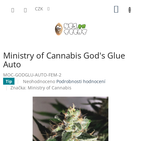
Přejít
NÁKUP
na
CZK
obsah
KOŠÍK
Ministry of Cannabis God's Glue
Auto
MOC-GODGLU-AUTO-FEM-2
Průměrné
Neohodnoceno
Podrobnosti hodnocení
Tip
hodnocení
Značka:
Ministry of Cannabis
produktu
je
0,0
z
5
hvězdiček.