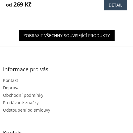
269 Kč
od
DETAIL
ZOBRAZIT VŠECHNY SOUVISEJÍCÍ PRODUKTY
Z
á
p
a
Informace pro vás
t
Kontakt
í
Doprava
Obchodní podmínky
Prodávané značky
Odstoupení od smlouvy
Kontakt