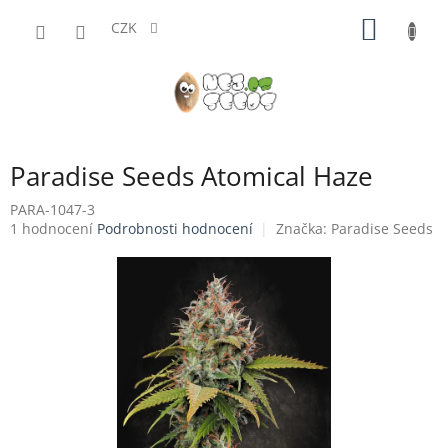
Přejít
NÁKUP
na
CZK
obsah
KOŠÍK
Paradise Seeds Atomical Haze
PARA-1047-3
Průměrné
1 hodnocení
Podrobnosti hodnocení
Značka:
Paradise Seeds
hodnocení
produktu
je
5,0
z
5
hvězdiček.