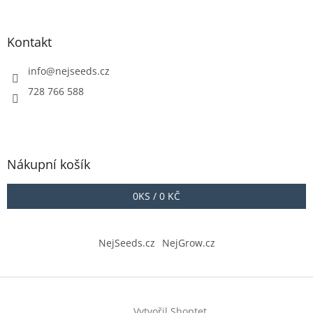
Kontakt
info
@
nejseeds.cz
728 766 588
Nákupní košík
0
KS /
0 KČ
NejSeeds.cz
NejGrow.cz
Vytvořil Shoptet