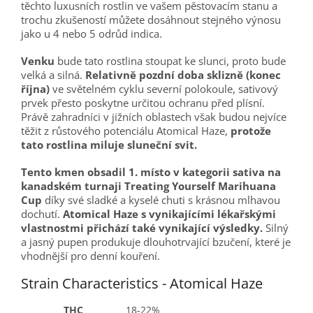
těchto luxusních rostlin ve vašem pěstovacím stanu a
trochu zkušeností můžete dosáhnout stejného výnosu
jako u 4 nebo 5 odrůd indica.
Venku
bude tato rostlina stoupat ke slunci, proto bude
velká a silná.
Relativně pozdní doba sklizně (konec
října)
ve světelném cyklu severní polokoule, sativový
prvek přesto poskytne určitou ochranu před plísní.
Právě zahradníci v jižních oblastech však budou nejvíce
těžit z růstového potenciálu Atomical Haze,
protože
tato rostlina miluje sluneční svit.
Tento kmen obsadil 1. místo v kategorii sativa na
kanadském turnaji Treating Yourself Marihuana
Cup
díky své sladké a kyselé chuti s krásnou mlhavou
dochutí.
Atomical Haze s vynikajícími lékařskými
vlastnostmi přichází také vynikající výsledky.
Silný
a jasný pupen produkuje dlouhotrvající bzučení, které je
vhodnější pro denní kouření.
Strain Characteristics - Atomical Haze
THC
18-22%