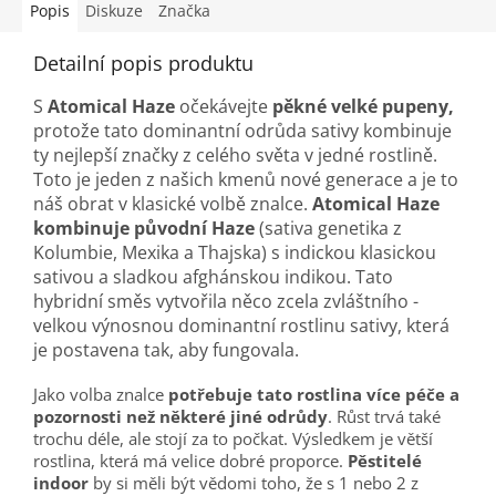
Popis
Diskuze
Značka
Detailní popis produktu
S
Atomical Haze
očekávejte
pěkné velké pupeny,
protože tato dominantní odrůda sativy kombinuje
ty nejlepší značky z celého světa v jedné rostlině.
Toto je jeden z našich kmenů nové generace a je to
náš obrat v klasické volbě znalce.
Atomical Haze
kombinuje původní Haze
(sativa genetika z
Kolumbie, Mexika a Thajska) s indickou klasickou
sativou a sladkou afghánskou indikou. Tato
hybridní směs vytvořila něco zcela zvláštního -
velkou výnosnou dominantní rostlinu sativy, která
je postavena tak, aby fungovala.
Jako volba znalce
potřebuje tato rostlina více péče a
pozornosti než některé jiné odrůdy
. Růst trvá také
trochu déle, ale stojí za to počkat. Výsledkem je větší
rostlina, která má velice dobré proporce.
Pěstitelé
indoor
by si měli být vědomi toho, že s 1 nebo 2 z