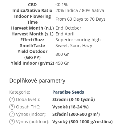
CBD
<0.1%
Indica/Sativa Ratio
20% Indica / 80% Sativa
Indoor Flowering
From 63 Days to 70 Days
Time
Harvest Month (n.L)
End October
Harvest Month (s.L)
End April
Effect/Buzz
Superior souring high
Smell/Taste
Sweet, Sour, Hazy
Yield Outdoor
800 Gr
(GR/PP)
Yield Indoor (gr/m2)
450 Gr
Doplňkové parametry
Kategorie
:
Paradise Seeds
?
Doba květu
:
Střední (8-10 týdnů)
?
Obsah THC
:
Vysoké (18-24 %)
?
Výnos (indoor)
:
Střední (300-500 g/m²)
?
Výnos (outdoor)
:
Vysoký (500-1000 g/rostlina)