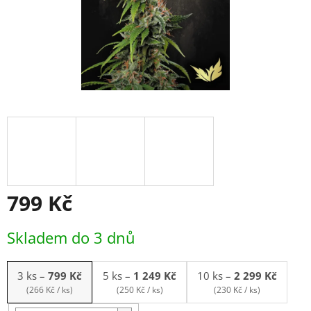
799 Kč
Měrná
Skladem do 3 dnů
cena:
3 ks
–
799 Kč
5 ks
–
1 249 Kč
10 ks
–
2 299 Kč
(266 Kč / ks)
(250 Kč / ks)
(230 Kč / ks)
Balení: