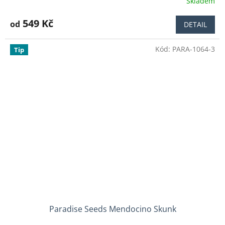
Skladem
Průměrné
hodnocení
produktu
549 Kč
od
DETAIL
je
4,7
Kód:
PARA-1064-3
z
Tip
5
hvězdiček.
Paradise Seeds Mendocino Skunk