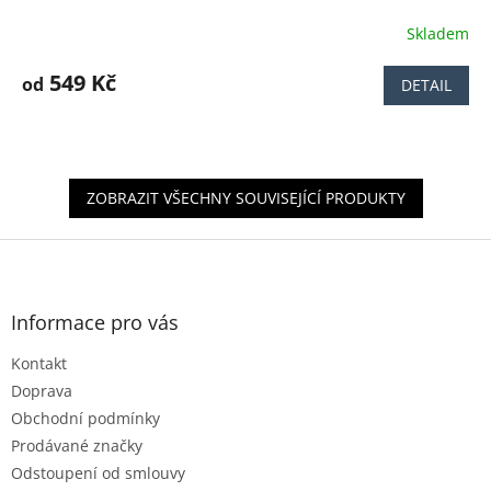
Skladem
Průměrné
hodnocení
produktu
549 Kč
od
DETAIL
je
3,9
z
5
hvězdiček.
ZOBRAZIT VŠECHNY SOUVISEJÍCÍ PRODUKTY
Z
á
p
a
Informace pro vás
t
Kontakt
í
Doprava
Obchodní podmínky
Prodávané značky
Odstoupení od smlouvy