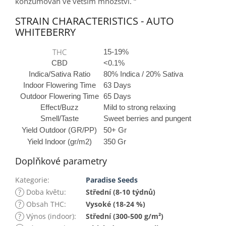
konzumován ve větším množství. “
STRAIN CHARACTERISTICS - AUTO
WHITEBERRY
THC
15-19%
CBD
<0.1%
Indica/Sativa Ratio
80% Indica / 20% Sativa
Indoor Flowering Time
63 Days
Outdoor Flowering Time
65 Days
Effect/Buzz
Mild to strong relaxing
Smell/Taste
Sweet berries and pungent
Yield Outdoor (GR/PP)
50+ Gr
Yield Indoor (gr/m2)
350 Gr
Doplňkové parametry
Kategorie
:
Paradise Seeds
?
Doba květu
:
Střední (8-10 týdnů)
?
Obsah THC
:
Vysoké (18-24 %)
?
Výnos (indoor)
:
Střední (300-500 g/m²)