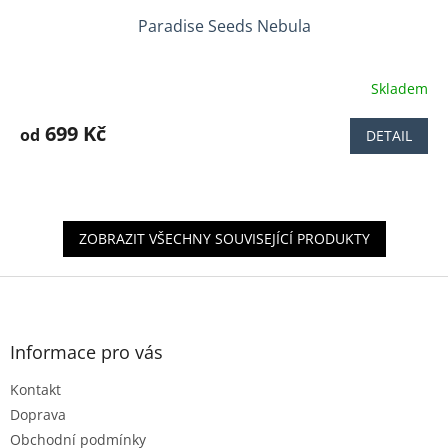
Paradise Seeds Nebula
Skladem
Průměrné
hodnocení
produktu
699 Kč
od
DETAIL
je
3,6
z
5
hvězdiček.
ZOBRAZIT VŠECHNY SOUVISEJÍCÍ PRODUKTY
Z
á
p
a
Informace pro vás
t
Kontakt
í
Doprava
Obchodní podmínky