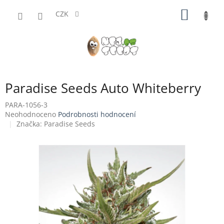
Přejít
NÁKUP
na
CZK
obsah
KOŠÍK
Paradise Seeds Auto Whiteberry
PARA-1056-3
Průměrné
Neohodnoceno
Podrobnosti hodnocení
hodnocení
Značka:
Paradise Seeds
produktu
je
0,0
z
5
hvězdiček.