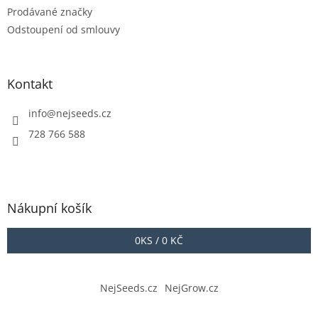
Prodávané značky
Odstoupení od smlouvy
Kontakt
info
@
nejseeds.cz
728 766 588
Nákupní košík
0
KS /
0 KČ
NejSeeds.cz
NejGrow.cz