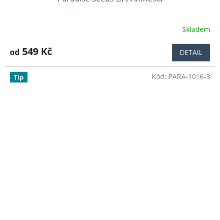
Skladem
Průměrné
hodnocení
produktu
549 Kč
od
DETAIL
je
5,0
Kód:
PARA-1016-3
z
Tip
5
hvězdiček.