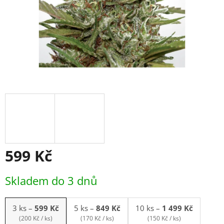
599 Kč
Měrná
Skladem do 3 dnů
cena:
3 ks
–
599 Kč
5 ks
–
849 Kč
10 ks
–
1 499 Kč
(200 Kč / ks)
(170 Kč / ks)
(150 Kč / ks)