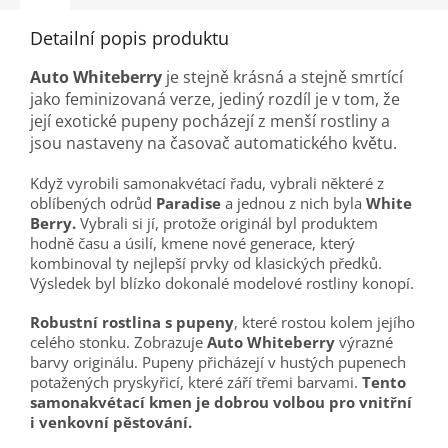
Detailní popis produktu
Auto Whiteberry
je stejně krásná a stejně smrtící
jako feminizovaná verze, jediný rozdíl je v tom, že
její exotické pupeny pocházejí z menší rostliny a
jsou nastaveny na časovač automatického květu.
Když vyrobili samonakvétací řadu, vybrali některé z
oblíbených odrůd
Paradise
a jednou z nich byla
White
Berry.
Vybrali si jí, protože originál byl produktem
hodně času a úsilí, kmene nové generace, který
kombinoval ty nejlepší prvky od klasických předků.
Výsledek byl blízko dokonalé modelové rostliny konopí.
Robustní rostlina s pupeny
, které rostou kolem jejího
celého stonku. Zobrazuje
Auto Whiteberry
výrazné
barvy originálu. Pupeny přicházejí v hustých pupenech
potažených pryskyřicí, které září třemi barvami.
Tento
samonakvétací kmen je dobrou volbou pro vnitřní
i venkovní pěstování.