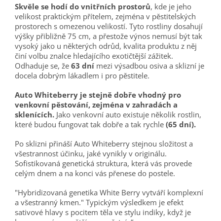
Skvěle se hodí do vnitřních prostorů
, kde je jeho
velikost praktickým přítelem, zejména v pěstitelských
prostorech s omezenou velikostí. Tyto rostliny dosahují
výšky přibližně 75 cm, a přestože výnos nemusí být tak
vysoký jako u některých odrůd, kvalita produktu z něj
činí volbu znalce hledajícího exotičtější zážitek.
Odhaduje se, že
63 dní
mezi výsadbou osiva a sklizní je
docela dobrým lákadlem i pro pěstitele.
Auto Whiteberry je stejně dobře vhodný pro
venkovní pěstování, zejména v zahradách a
sklenících.
Jako venkovní auto existuje několik rostlin,
které budou fungovat tak dobře a tak rychle
(65 dní).
Po sklizni přináší Auto Whiteberry stejnou složitost a
všestrannost účinku, jaké vynikly v originálu.
Sofistikovaná genetická struktura, která vás provede
celým dnem a na konci vás přenese do postele.
"Hybridizovaná genetika White Berry vytváří komplexní
a všestranný kmen." Typickým výsledkem je efekt
sativové hlavy s pocitem těla ve stylu indiky, když je