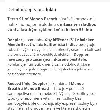
Detailní popis produktu
Tento
S1 of Mendo Breath
zůstává kompaktní a
nabízí homogenní plodinu s
intenzivní sladkou
vůní a krátkým cyklem květu kolem 55 dnů.
Doppler
je samoobslužný
kříženec (S1) z kolekce
Mendo Breath.
Tato
kalifornská indica
poskytuje
robustní výkon s vynikající odolností, snadnou kultivací
a aromatizovaným couchlock efektem.
Doppler,
navržený pro začínající i zkušené pěstitele,
kombinuje humbuk kmenů Cali s odolností staré
genetiky a zajišťuje výjimečné výsledky v jakémkoli
pěstebním prostoru.
Rodová línie:
Doppler
je kombinací
Mendo
Breath
x
Mendo Breath
. Toto je v podstatě
samoopelivá rostlina nebo S1. Výsledné rostliny jsou
typicky o něco méně vitální než rostliny bez
samoopylení, ale umožňují, aby exprese rostliny byla
stabilnější a homogennější a ve které se skutečně