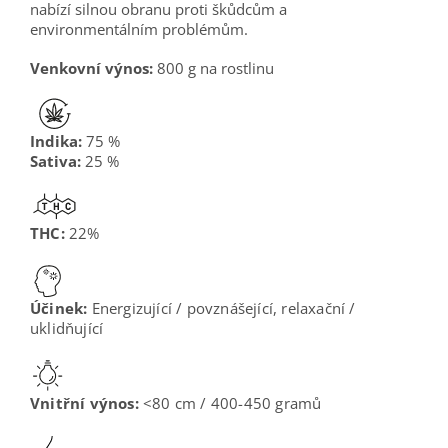
nabízí silnou obranu proti škůdcům a
environmentálním problémům.
Venkovní výnos:
800 g na rostlinu
Indika:
75 %
Sativa:
25 %
THC:
22%
Účinek:
Energizující / povznášející, relaxační /
uklidňující
Vnitřní výnos:
<80 cm /
400-450 gramů