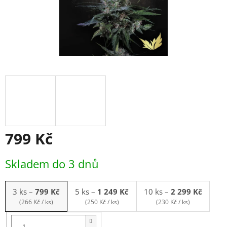
799 Kč
Měrná
Skladem do 3 dnů
cena:
3 ks
–
799 Kč
5 ks
–
1 249 Kč
10 ks
–
2 299 Kč
(266 Kč / ks)
(250 Kč / ks)
(230 Kč / ks)
Balení:
3ks