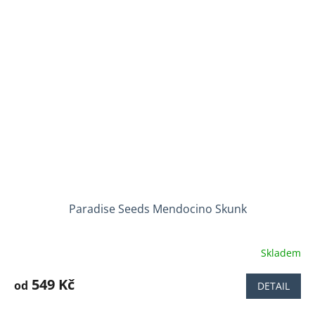
hvězdiček.
Paradise Seeds Mendocino Skunk
Skladem
Průměrné
hodnocení
produktu
549 Kč
od
DETAIL
je
3,9