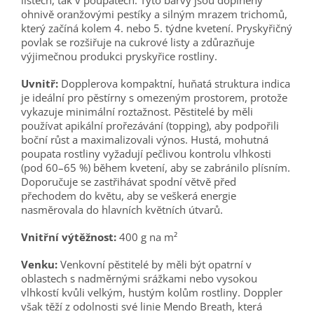
listech, tak v poupatech. Tyto barvy jsou doplněny
ohnivě oranžovými pestíky a silným mrazem trichomů,
který začíná kolem 4. nebo 5. týdne kvetení. Pryskyřičný
povlak se rozšiřuje na cukrové listy a zdůrazňuje
výjimečnou produkci pryskyřice rostliny.
Uvnitř:
Dopplerova kompaktní, huňatá struktura indica
je ideální pro pěstírny s omezeným prostorem, protože
vykazuje minimální roztažnost. Pěstitelé by měli
používat apikální prořezávání (topping), aby podpořili
boční růst a maximalizovali výnos. Hustá, mohutná
poupata rostliny vyžadují pečlivou kontrolu vlhkosti
(pod 60–65 %) během kvetení, aby se zabránilo plísním.
Doporučuje se zastřihávat spodní větvě před
přechodem do květu, aby se veškerá energie
nasměrovala do hlavních květních útvarů.
Vnitřní výtěžnost:
400 g na m²
Venku:
Venkovní pěstitelé by měli být opatrní v
oblastech s nadměrnými srážkami nebo vysokou
vlhkostí kvůli velkým, hustým kolům rostliny. Doppler
však těží z odolnosti své linie Mendo Breath, která