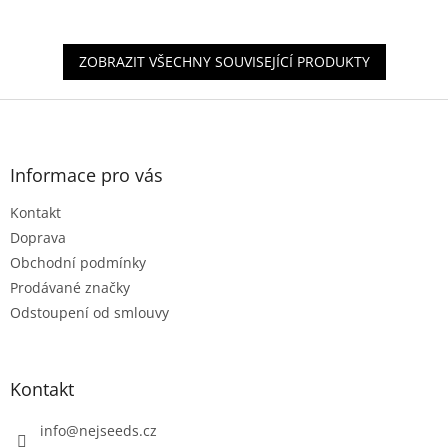
z
5
hvězdiček.
ZOBRAZIT VŠECHNY SOUVISEJÍCÍ PRODUKTY
Z
á
p
a
Informace pro vás
t
Kontakt
í
Doprava
Obchodní podmínky
Prodávané značky
Odstoupení od smlouvy
Kontakt
info
@
nejseeds.cz