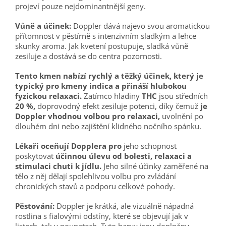
projeví pouze nejdominantnější geny.
Vůně a účinek:
Doppler dává najevo svou aromatickou
přítomnost v pěstírně s intenzivním sladkým a lehce
skunky aroma. Jak kvetení postupuje, sladká vůně
zesiluje a dostává se do centra pozornosti.
Tento kmen nabízí rychlý a těžký účinek, který je
typický pro kmeny indica a přináší hlubokou
fyzickou relaxaci.
Zatímco hladiny
THC
jsou středních
20 %,
doprovodný efekt zesiluje potenci, díky čemuž
je
Doppler vhodnou volbou pro relaxaci,
uvolnění po
dlouhém dni nebo zajištění klidného nočního spánku.
Lékaři oceňují Dopplera pro
jeho schopnost
poskytovat
účinnou úlevu od bolesti, relaxaci a
stimulaci chuti k jídlu.
Jeho silné účinky zaměřené na
tělo z něj dělají spolehlivou volbu pro zvládání
chronických stavů a ​​podporu celkové pohody.
Pěstování:
Doppler je krátká, ale vizuálně nápadná
rostlina s fialovými odstíny, které se objevují jak v