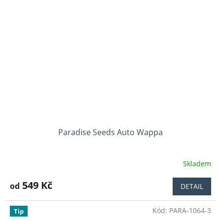
Paradise Seeds Auto Wappa
Skladem
Průměrné
hodnocení
produktu
549 Kč
od
DETAIL
je
4,7
Kód:
PARA-1064-3
z
Tip
5