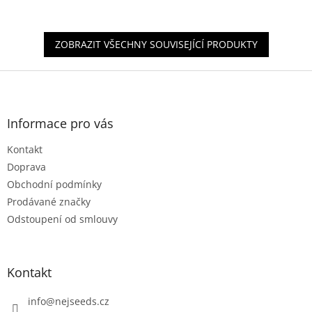
z
5
hvězdiček.
ZOBRAZIT VŠECHNY SOUVISEJÍCÍ PRODUKTY
Z
á
p
a
Informace pro vás
t
Kontakt
í
Doprava
Obchodní podmínky
Prodávané značky
Odstoupení od smlouvy
Kontakt
info
@
nejseeds.cz