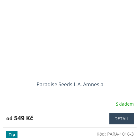
Paradise Seeds L.A. Amnesia
Skladem
Průměrné
hodnocení
produktu
549 Kč
od
DETAIL
je
5,0
Kód:
PARA-1016-3
z
Tip