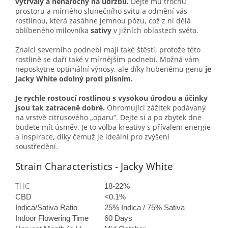
vytrvalý a nenáročný na údržbu.
Dejte mu trochu
prostoru a mírného slunečního svitu a odmění vás
rostlinou, která zasáhne jemnou pózu, což z ní dělá
oblíbeného milovníka
sativy
v jižních oblastech světa.
Znalci severního podnebí mají také štěstí, protože této
rostlině se daří také v mírnějším podnebí. Možná vám
neposkytne optimální výnosy, ale díky hubenému genu
je
Jacky White odolný proti plísním.
Je rychle rostoucí rostlinou s vysokou úrodou a účinky
jsou tak zatraceně dobré.
Ohromující zážitek podávaný
na vrstvě citrusového „oparu“. Dejte si a po zbytek dne
budete mít úsměv. Je to volba kreativy s přívalem energie
a inspirace, díky čemuž je ideální pro zvýšení
soustředění.
Strain Characteristics - Jacky White
THC
18-22%
CBD
<0.1%
Indica/Sativa Ratio
25% Indica / 75% Sativa
Indoor Flowering Time
60 Days