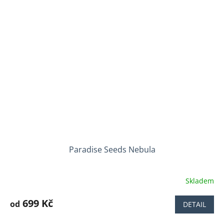
5
hvězdiček.
Paradise Seeds Nebula
Skladem
Průměrné
hodnocení
produktu
699 Kč
od
DETAIL
je
3,6