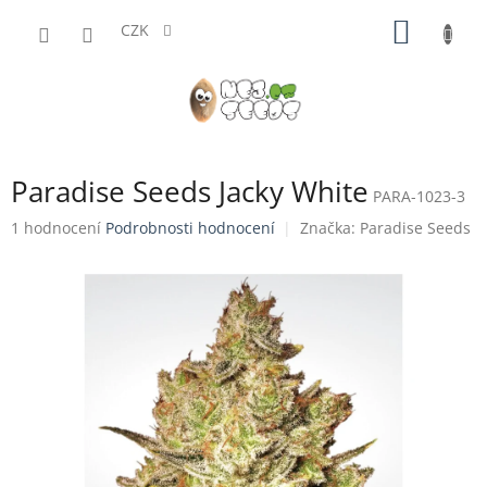
Přejít
NÁKUP
na
CZK
obsah
KOŠÍK
Paradise Seeds Jacky White
PARA-1023-3
Průměrné
1 hodnocení
Podrobnosti hodnocení
Značka:
Paradise Seeds
hodnocení
produktu
je
5,0
z
5
hvězdiček.