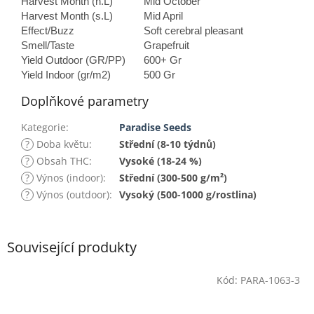
Harvest Month (n.L)
Mid October
Harvest Month (s.L)
Mid April
Effect/Buzz
Soft cerebral pleasant
Smell/Taste
Grapefruit
Yield Outdoor (GR/PP)
600+ Gr
Yield Indoor (gr/m2)
500 Gr
Doplňkové parametry
Kategorie
:
Paradise Seeds
?
Doba květu
:
Střední (8-10 týdnů)
?
Obsah THC
:
Vysoké (18-24 %)
?
Výnos (indoor)
:
Střední (300-500 g/m²)
?
Výnos (outdoor)
:
Vysoký (500-1000 g/rostlina)
Související produkty
Kód:
PARA-1063-3