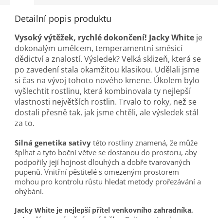
Detailní popis produktu
Vysoký výtěžek, rychlé dokončení! Jacky White
je
dokonalým umělcem, temperamentní směsicí
dědictví a znalostí. Výsledek? Velká sklizeň, která se
po zavedení stala okamžitou klasikou. Udělali jsme
si čas na vývoj tohoto nového kmene. Úkolem bylo
vyšlechtit rostlinu, která kombinovala ty nejlepší
vlastnosti největších rostlin. Trvalo to roky, než se
dostali přesně tak, jak jsme chtěli, ale výsledek stál
za to.
Silná genetika sativy
této rostliny znamená, že může
šplhat a tyto boční větve se dostanou do prostoru, aby
podpořily její hojnost dlouhých a dobře tvarovaných
pupenů. Vnitřní pěstitelé s omezeným prostorem
mohou pro kontrolu růstu hledat metody prořezávání a
ohýbání.
Jacky White je nejlepší přítel venkovního zahradníka,