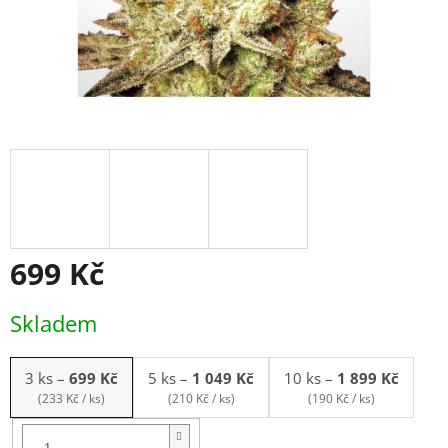
699 Kč
Měrná
Skladem
cena:
3 ks
–
699 Kč
5 ks
–
1 049 Kč
10 ks
–
1 899 Kč
(233 Kč / ks)
(210 Kč / ks)
(190 Kč / ks)
Balení:
3ks