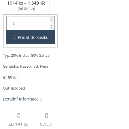
10+4 ks
–
1 349 Kč
(96 Kč / ks)
Balení:
3+1ks
Přidat do košíku
Typ: 20% Indica 80% Sativa
Genetika:
Haze X
Jack Herer
In: 80 dní
Out: listopad
Detailní informace
ZEPTAT SE
SDÍLET