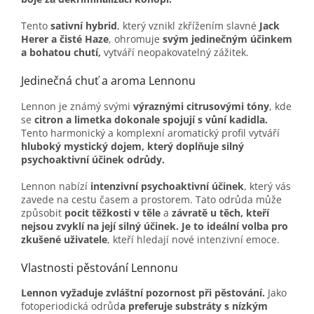
Tento
sativní hybrid
, který vznikl zkřížením slavné
Jack
Herer a čisté Haze
, ohromuje
svým jedinečným účinkem
a bohatou chutí,
vytváří neopakovatelný zážitek.
Jedinečná chuť a aroma Lennonu
Lennon je známý svými
výraznými citrusovými tóny
, kde
se
citron a limetka dokonale spojují s vůní kadidla.
Tento harmonický a komplexní aromatický profil vytváří
hluboký mystický dojem, který doplňuje silný
psychoaktivní účinek odrůdy.
Lennon nabízí
intenzivní psychoaktivní účinek
, který vás
zavede na cestu časem a prostorem. Tato odrůda může
způsobit
pocit těžkosti v těle
a
závratě u těch, kteří
nejsou zvyklí na její silný účinek.
Je to ideální volba pro
zkušené uživatele
, kteří hledají nové intenzivní emoce.
Vlastnosti pěstování Lennonu
Lennon vyžaduje zvláštní pozornost při pěstování.
Jako
fotoperiodická odrůd
a preferuje substráty s nízkým