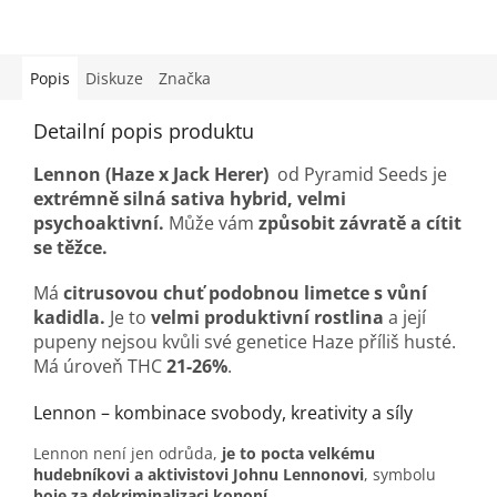
Popis
Diskuze
Značka
Detailní popis produktu
Lennon (Haze x Jack Herer)
od Pyramid Seeds je
extrémně silná sativa hybrid, velmi
psychoaktivní.
Může vám
způsobit závratě a cítit
se těžce.
Má
citrusovou chuť podobnou limetce s vůní
kadidla.
Je to
velmi produktivní rostlina
a její
pupeny nejsou kvůli své genetice Haze příliš husté.
Má úroveň THC
21-26%
.
Lennon – kombinace svobody, kreativity a síly
Lennon není jen odrůda,
je to pocta velkému
hudebníkovi a aktivistovi Johnu Lennonovi
, symbolu
boje za dekriminalizaci konopí.