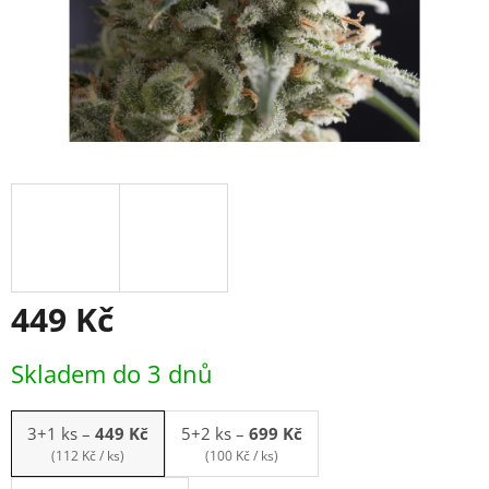
449 Kč
Měrná
Skladem do 3 dnů
cena:
3+1 ks
–
449 Kč
5+2 ks
–
699 Kč
(112 Kč / ks)
(100 Kč / ks)