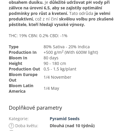
obsahem dusíku.
Je
důležité udržovat pH vody při
zálivce na úrovni 6,5, aby se zajistily optimální
podmínky pro růst a kvetení.
Tato odrůda
je velmi
produktivní,
což z ní činí
skvělou volbu pro zkušené
pěstitele, kteří hledají vysoké výnosy.
THC:
19%
CBN:
0.2%
CBD:
-1%
Type
80% Sativa - 20% Indica
2
Production In
+500 g/m
(With 600W light)
Bloom In
80 days
Height
90 - 180 cm
Production Out
0,5 - 1,5 kg/plant
Bloom Europe
1/4 November
Out
Bloom Latin
1/4 May
America
Doplňkové parametry
Kategorie
:
Pyramid Seeds
?
Doba květu
:
Dlouhá (nad 10 týdnů)