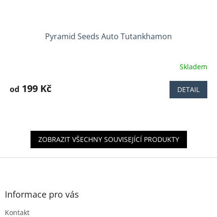
Pyramid Seeds Auto Tutankhamon
Skladem
Průměrné
hodnocení
produktu
199 Kč
od
DETAIL
je
4,5
z
5
hvězdiček.
ZOBRAZIT VŠECHNY SOUVISEJÍCÍ PRODUKTY
Z
á
p
a
Informace pro vás
t
Kontakt
í