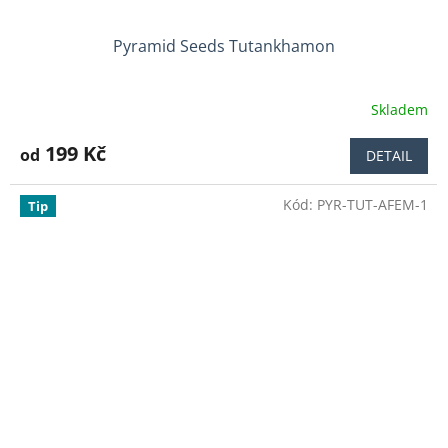
Pyramid Seeds Tutankhamon
Skladem
Průměrné
hodnocení
produktu
199 Kč
od
DETAIL
je
4,0
Kód:
PYR-TUT-AFEM-1
z
Tip
5
hvězdiček.