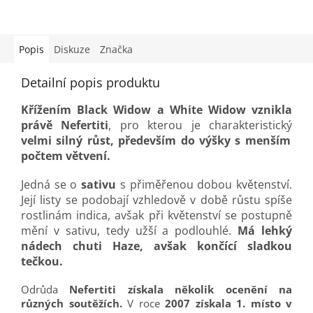
Popis
Diskuze
Značka
Detailní popis produktu
Křížením Black Widow a White Widow vznikla
právě Nefertiti
, pro kterou je charakteristický
velmi silný růst, především do výšky s menším
počtem větvení.
Jedná se o
sativu
s přiměřenou dobou květenství.
Její listy se podobají vzhledově v době růstu spíše
rostlinám indica, avšak při květenství se postupně
mění v sativu, tedy užší a podlouhlé.
Má lehký
nádech chuti Haze, avšak končící sladkou
tečkou.
Odrůda
Nefertiti získala několik ocenění na
různých soutěžích.
V roce
2007 získala 1. místo v