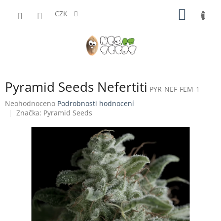
Přejít
NÁKUP
na
CZK
obsah
KOŠÍK
Pyramid Seeds Nefertiti
PYR-NEF-FEM-1
Průměrné
Neohodnoceno
Podrobnosti hodnocení
hodnocení
Značka:
Pyramid Seeds
produktu
je
0,0
z
5
hvězdiček.