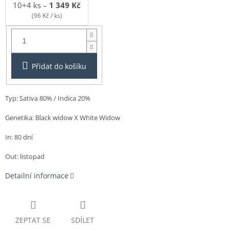
10+4 ks
–
1 349 Kč
(96 Kč / ks)
Balení:
1ks
Přidat do košíku
Typ:
Sativa 80% / I
ndica 20%
Genetika: Black widow X White Widow
In: 80 dní
Out: listopad
Detailní informace
ZEPTAT SE
SDÍLET