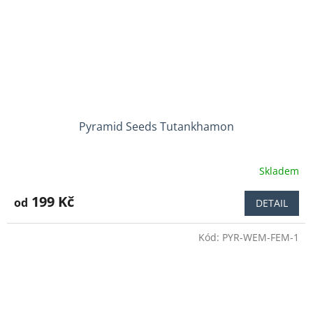
Pyramid Seeds Tutankhamon
Skladem
Průměrné
hodnocení
produktu
199 Kč
od
DETAIL
je
4,0
Kód:
PYR-WEM-FEM-1
z
5
hvězdiček.