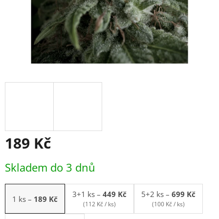
189 Kč
Měrná
Skladem do 3 dnů
cena:
3+1 ks
–
449 Kč
5+2 ks
–
699 Kč
1 ks
–
189 Kč
(112 Kč / ks)
(100 Kč / ks)