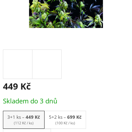
449 Kč
Měrná
Skladem do 3 dnů
cena:
3+1 ks
–
449 Kč
5+2 ks
–
699 Kč
(112 Kč / ks)
(100 Kč / ks)