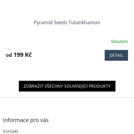
Pyramid Seeds Tutankhamon
Skladem
Průměrné
hodnocení
produktu
199 Kč
od
DETAIL
je
4,0
z
5
hvězdiček.
ZOBRAZIT VŠECHNY SOUVISEJÍCÍ PRODUKTY
Z
á
p
a
Informace pro vás
t
Kontakt
í