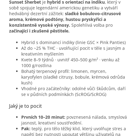
Sunset Sherbet
je
hybrid s orientací na indiku
, který v
sobě spojuje legendární americkou genetiku a vytváří
hedvábný dezertní zážitek:
sladké bobulovo-citrusové
aroma, krémové podtóny, hustou pryskyřici a
konzistentně vysoké výnosy.
Spolehlivá volba pro
začínající i zkušené pěstitele.
Hybrid s dominancí indiky (linie GSC × Pink Panties)
Až do ~25 % THC · uvolňující pocit v těle s jasným a
kreativním myšlením
Kvete 8–9 týdnů · uvnitř 450–500 g/m² · venku až
1000 g/rostlina
Bohatý terpenový profil: limonen, myrcen,
karyofylen (sladké citrusy, bobule, krémová odrůda
kush)
Vhodné pro začátečníky: odolné vůči škůdcům, daří
se v půdních podmínkách (ScROG/ScROG)
Jaký je to pocit
Prvních 10–20 minut:
povznesená nálada, smyslová
jasnost, kreativní soustředění.
Pak:
teplý, pro tělo těžký klid, který uvolňuje stres a
napětí bez nutnosti upoutat většinu uživatelů na