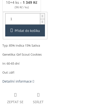
10+4 ks
–
1 349 Kč
(96 Kč / ks)
Balení:
3+1ks
Přidat do košíku
Typ: 85% Indica 15% Sativa
Genetika: Girl Scout Cookies
In: 60-65 dní
Out: září
Detailní informace
ZEPTAT SE
SDÍLET