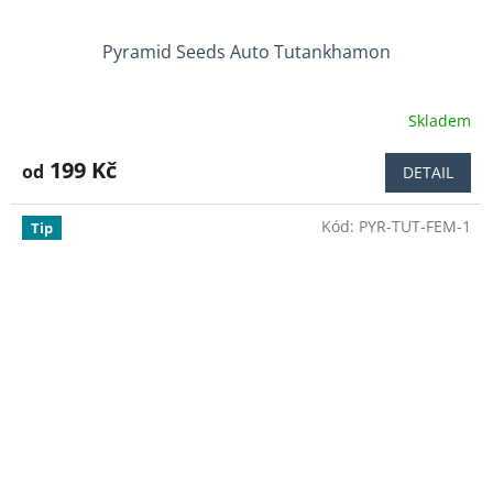
Pyramid Seeds Auto Tutankhamon
Skladem
Průměrné
hodnocení
produktu
199 Kč
od
DETAIL
je
4,5
Kód:
PYR-TUT-FEM-1
z
Tip
5
hvězdiček.