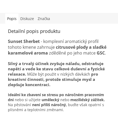
Popis
Diskuze
Značka
Detailní popis produktu
Sunset Sherbet
- komplexní aromatický profil
tohoto kmene zahrnuje
citrusové plody a sladké
karamelové aroma
zděděné po jeho matce
GSC
.
Silný a trvalý účinek zvyšuje náladu, odstraňuje
napětí a vede ke stavu celkové duševní a fyzické
relaxace.
Může být použit v nízkých dávkách
pro
kreativní činnosti, protože stimuluje mysl a
zlepšuje koncentraci.
Ideální ke zbavení se stresu po náročném pracovním
dni
nebo si užijete
umělecký
nebo
mezilidský zážitek.
Na pěstování
není příliš náročný,
buďte však opatrní s
plísněmi a teplotními změnami.