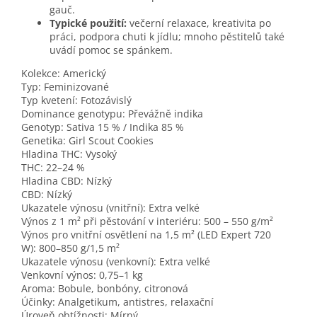
gauč.
Typické použití:
večerní relaxace, kreativita po
práci, podpora chuti k jídlu; mnoho pěstitelů také
uvádí pomoc se spánkem.
Kolekce: A
merický
Typ:
Feminizované
Typ kvetení:
Fotozávislý
Dominance genotypu:
Převážně indika
Genotyp:
Sativa 15 % /
Indika 85 %
Genetika:
Girl Scout Cookies
Hladina THC:
Vysoký
THC:
22–24 %
Hladina CBD:
Nízký
CBD:
Nízký
Ukazatele výnosu (vnitřní):
Extra velké
Výnos z 1 m² při pěstování v interiéru:
500 – 550 g/m²
Výnos pro vnitřní osvětlení na 1,5 m² (LED Expert 720
W):
800–850 g/1,5 m²
Ukazatele výnosu (venkovní):
Extra velké
Venkovní výnos:
0,75–1 kg
Aroma:
Bobule,
bonbóny,
citronová
Účinky:
Analgetikum,
antistres,
relaxační
Úroveň obtížnosti:
Mírný