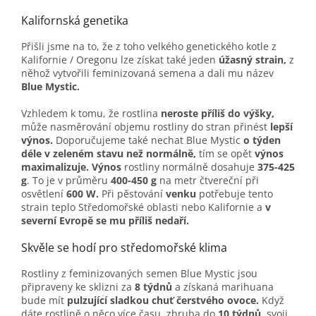
Kalifornská genetika
Přišli jsme na to, že z toho velkého genetického kotle z
Kalifornie / Oregonu lze získat také jeden
úžasný strain,
z
něhož vytvořili feminizovaná semena a dali mu název
Blue Mystic.
Vzhledem k tomu, že rostlina
neroste příliš do výšky,
může nasměrování objemu rostliny do stran přinést
lepší
výnos.
Doporučujeme také nechat Blue Mystic
o týden
déle v zeleném stavu než normálně,
tím se opět
výnos
maximalizuje.
Výnos
rostliny normálně dosahuje
375-425
g
. To je v průměru
400-450 g
na metr čtvereční při
osvětlení
600 W.
Při pěstování
venku
potřebuje tento
strain teplo Středomořské oblasti nebo Kalifornie a
v
severní Evropě se mu příliš nedaří.
Skvěle se hodí pro středomořské klima
Rostliny z feminizovaných semen Blue Mystic jsou
připraveny ke sklizni za
8 týdnů
a získaná marihuana
bude mít
pulzující sladkou chuť čerstvého ovoce.
Když
dáte rostlině o něco více času, zhruba do
10 týdnů
, svoji