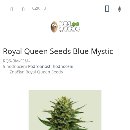
Přejít
NÁKUP
na
CZK
obsah
KOŠÍK
Royal Queen Seeds Blue Mystic
RQS-BM-FEM-1
Průměrné
5 hodnocení
Podrobnosti hodnocení
hodnocení
Značka:
Royal Queen Seeds
produktu
je
3,6
z
5
hvězdiček.