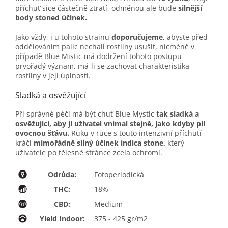
příchuť sice částečně ztratí, odměnou ale bude
silnější
body stoned účinek.
Jako vždy, i u tohoto strainu
doporučujeme,
abyste před
oddělováním palic nechali rostliny usušit, nicméně v
případě Blue Mistic má dodržení tohoto postupu
prvořadý význam, má-li se zachovat charakteristika
rostliny v její úplnosti.
Sladká a osvěžující
Při správné péči má být chuť Blue Mystic
tak sladká a
osvěžující, aby ji uživatel vnímal stejně, jako kdyby pil
ovocnou šťávu.
Ruku v ruce s touto intenzivní příchutí
kráčí
mimořádně silný účinek indica stone,
který
uživatele po tělesné stránce zcela ochromí.
Odrůda:
Fotoperiodická
THC:
18%
CBD:
Medium
Yield Indoor:
375 - 425 gr/m2