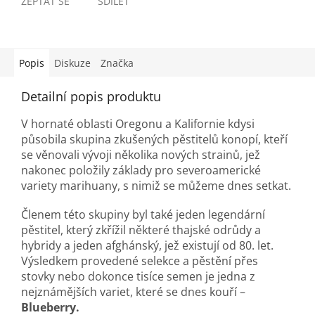
ZEPTAT SE
SDÍLET
Popis
Diskuze
Značka
Detailní popis produktu
V hornaté oblasti Oregonu a Kalifornie kdysi
působila skupina zkušených pěstitelů konopí, kteří
se věnovali vývoji několika nových strainů, jež
nakonec položily základy pro severoamerické
variety marihuany, s nimiž se můžeme dnes setkat.
Členem této skupiny byl také jeden legendární
pěstitel, který zkřížil některé thajské odrůdy a
hybridy a jeden afghánský, jež existují od 80. let.
Výsledkem provedené selekce a pěstění přes
stovky nebo dokonce tisíce semen je jedna z
nejznámějších variet, které se dnes kouří –
Blueberry.