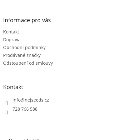
á
p
a
Informace pro vás
t
Kontakt
í
Doprava
Obchodní podmínky
Prodávané značky
Odstoupení od smlouvy
Kontakt
info
@
nejseeds.cz
728 766 588