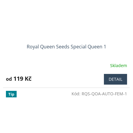
Royal Queen Seeds Special Queen 1
Skladem
Průměrné
hodnocení
produktu
119 Kč
od
DETAIL
je
3,8
Kód:
RQS-QOA-AUTO-FEM-1
z
Tip
5
hvězdiček.