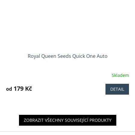
Royal Queen Seeds Quick One Auto
Skladem
Průměrné
hodnocení
produktu
179 Kč
od
DETAIL
je
3,9
z
5
hvězdiček.
ZOBRAZIT VŠECHNY SOUVISEJÍCÍ PRODUKTY
Z