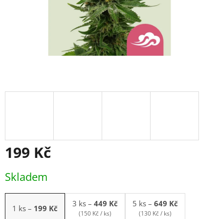
199 Kč
Měrná
Skladem
cena:
3 ks
–
449 Kč
5 ks
–
649 Kč
1 ks
–
199 Kč
(150 Kč / ks)
(130 Kč / ks)