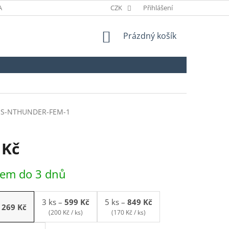
ANÉ ZNAČKY
ODSTOUPENÍ OD SMLOUVY
CZK
Přihlášení
NÁKUPNÍ
Prázdný košík
KOŠÍK
S-NTHUNDER-FEM-1
 Kč
dem do 3 dnů
3 ks
–
599 Kč
5 ks
–
849 Kč
269 Kč
(200 Kč / ks)
(170 Kč / ks)