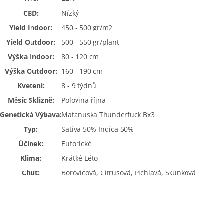
CBD:
Nízký
Yield Indoor:
450 - 500 gr/m2
Yield Outdoor:
500 - 550 gr/plant
Výška Indoor:
80 - 120 cm
Výška Outdoor:
160 - 190 cm
Kvetení:
8 - 9 týdnů
Měsíc Sklizně:
Polovina října
Genetická Výbava:
Matanuska Thunderfuck Bx3
Typ:
Sativa 50% Indica 50%
Účinek:
Euforické
Klima:
Krátké Léto
Chuť:
Borovicová, Citrusová, Pichlavá, Skunková