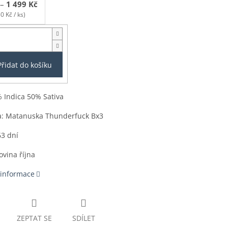
–
1 499 Kč
0 Kč / ks)
Přidat do košíku
 Indica 50% Sativa
a: Matanuska Thunderfuck Bx3
63 dní
ovina října
 informace
ZEPTAT SE
SDÍLET