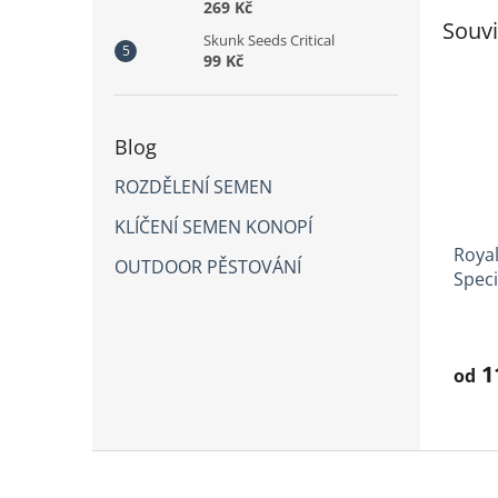
269 Kč
Souvi
Skunk Seeds Critical
99 Kč
Blog
ROZDĚLENÍ SEMEN
KLÍČENÍ SEMEN KONOPÍ
Roya
OUTDOOR PĚSTOVÁNÍ
Speci
Prům
hodno
produ
1
od
je
3,8
z
5
Z
hvězd
á