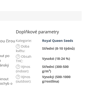
Doplňkové parametry
kou čirou
Kategorie
:
Royal Queen Seeds
?
Doba
Střední (8-10 týdnů)
květu
:
out po
?
Obsah
Vysoké (18-24 %)
m
THC
:
hánský
?
Výnos
Střední (300-500
(indoor)
:
g/m²)
?
Výnos
Vysoký (500-1000
iknout
(outdoor)
:
g/rostlina)
pochyb o