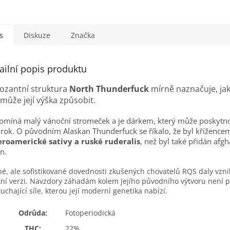
s
Diskuze
Značka
ailní popis produktu
ozantní struktura
North Thunderfuck
mírně naznačuje, ja
 může její výška způsobit.
omíná malý vánoční stromeček a je dárkem, který může poskytn
 rok. O původním Alaskan Thunderfuck se říkalo, že byl křížence
eroamerické sativy a ruské ruderalis
, než byl také přidán afg
n.
é, ale sofistikované dovednosti zkušených chovatelů RQS daly vzn
tní verzi. Navzdory záhadám kolem jejího původního výtvoru není 
uchající síle, kterou její moderní genetika nabízí.
Odrůda:
Fotoperiodická
THC:
22%