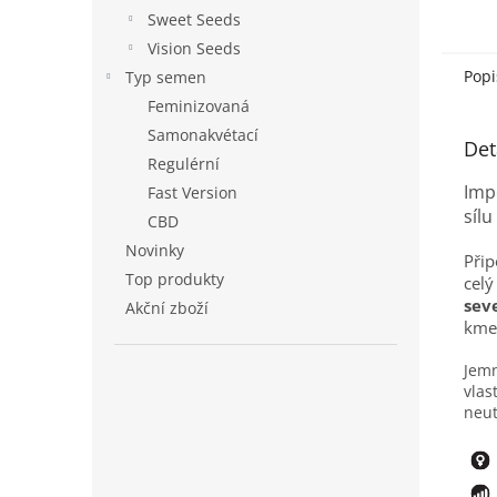
Sweet Seeds
Vision Seeds
Popi
Typ semen
Feminizovaná
Samonakvétací
Det
Regulérní
Imp
Fast Version
sílu
CBD
Novinky
Přip
Top produkty
celý
sev
Akční zboží
kme
Jemn
vlas
neut