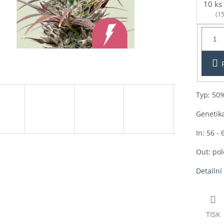
10 ks
(15
Balení:
1ks
Typ: 50%
Genetik
In: 56 - 
Out: pol
Detailní
TISK