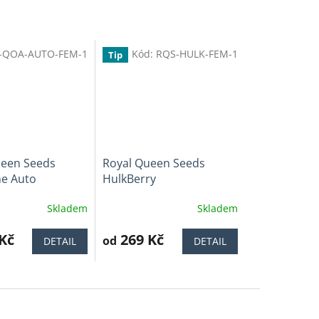
-QOA-AUTO-FEM-1
Kód:
RQS-HULK-FEM-1
Tip
ueen Seeds
Royal Queen Seeds
ne Auto
HulkBerry
Skladem
Skladem
Průměrné
í
hodnocení
Kč
produktu
269 Kč
od
DETAIL
DETAIL
je
4,1
z
5
.
hvězdiček.