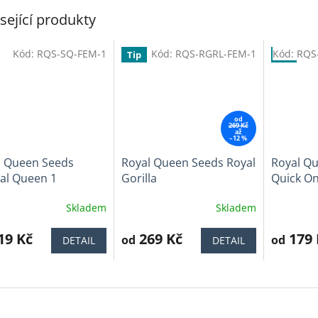
sející produkty
Kód:
RQS-SQ-FEM-1
Kód:
RQS-RGRL-FEM-1
Kód:
RQS
Tip
Tip
od
269 Kč
až
–12 %
l Queen Seeds
Royal Queen Seeds Royal
Royal Q
al Queen 1
Gorilla
Quick O
Skladem
Skladem
ěrné
Průměrné
Průměrné
cení
hodnocení
hodnocen
ktu
19 Kč
produktu
269 Kč
produktu
179 
od
od
DETAIL
DETAIL
je
je
4,0
3,9
z
z
5
5
iček.
hvězdiček.
hvězdiček