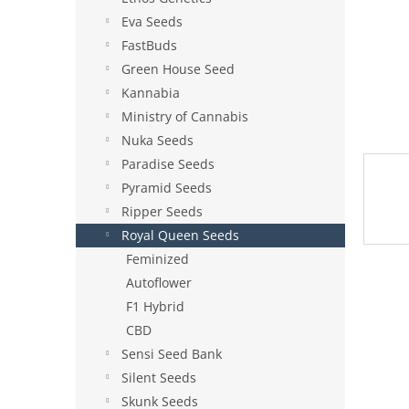
e
Eva Seeds
l
FastBuds
Green House Seed
Kannabia
Ministry of Cannabis
Nuka Seeds
Paradise Seeds
Pyramid Seeds
Ripper Seeds
Royal Queen Seeds
Feminized
Autoflower
F1 Hybrid
CBD
Sensi Seed Bank
Silent Seeds
Skunk Seeds