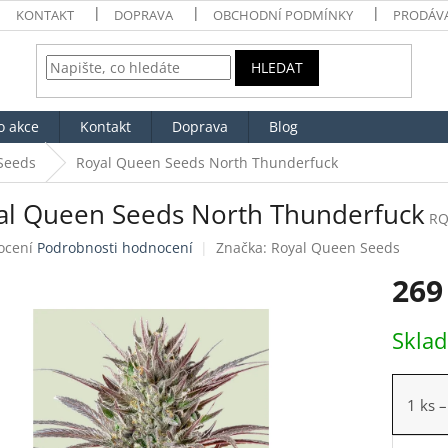
KONTAKT
DOPRAVA
OBCHODNÍ PODMÍNKY
PRODÁV
HLEDAT
o akce
Kontakt
Doprava
Blog
Seeds
Royal Queen Seeds North Thunderfuck
al Queen Seeds North Thunderfuck
RQ
né
ocení
Podrobnosti hodnocení
Značka:
Royal Queen Seeds
ení
269
tu
Měrná
Skla
cena:
ek.
1 ks
–