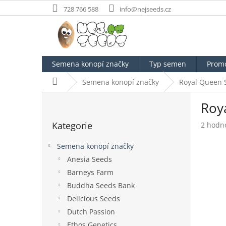
Přejít
728 766 588
info@nejseeds.cz
na
obsah
Semena konopí značky
Typ semen
Prom
Domů
Semena konopí značky
Royal Queen 
P
Roy
o
Přeskočit
s
Kategorie
Průměr
2 hodn
kategorie
t
hodnoc
r
produk
Semena konopí značky
a
je
Anesia Seeds
n
5,0
Barneys Farm
z
n
5
í
Buddha Seeds Bank
hvězdič
p
Delicious Seeds
a
Dutch Passion
n
Ethos Genetics