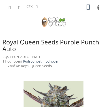
Přejít
NÁKUP
na
CZK
obsah
KOŠÍK
Royal Queen Seeds Purple Punch
Auto
RQS-PPUN-AUTO-FEM-1
Průměrné
1 hodnocení
Podrobnosti hodnocení
hodnocení
Značka:
Royal Queen Seeds
produktu
je
5,0
z
5
hvězdiček.