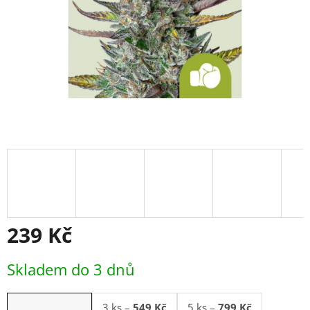
239 Kč
Měrná
Skladem do 3 dnů
cena:
3 ks
–
549 Kč
5 ks
–
799 Kč