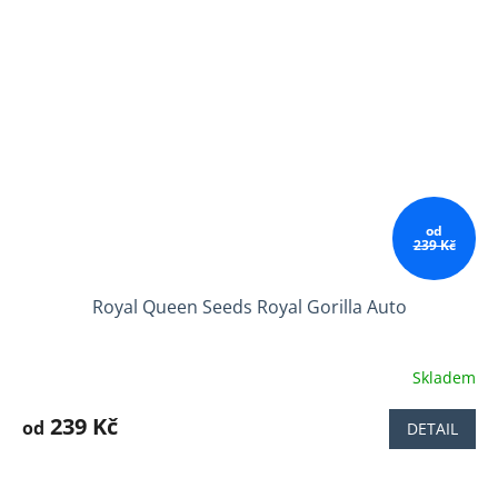
od
239 Kč
Royal Queen Seeds Royal Gorilla Auto
Skladem
Průměrné
hodnocení
produktu
239 Kč
od
DETAIL
je
3,7
z