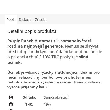
Popis
Diskuze
Značka
Detailní popis produktu
Purple Punch Automatic
je
samonakvétací
rostlina nejnovější generace.
Nemusí se skrývat
před fotoperiodickými odrůdami konopí, pokud jde
o potenci a chuť: S
19% THC
poskytuje
silný
účinek.
Účinek
je většinou
fyzický a utlumující, ideální pro
noční relaxaci.
Její
bonbónové příchutě, směs
bobulí a hroznů s kyselým a svěžím tónem
, vytvářejí
v
ysoce příjemný kouř.
Odrůda:
Samonakvétací
THC:
19%