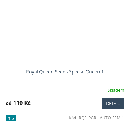
Royal Queen Seeds Special Queen 1
Skladem
Průměrné
hodnocení
produktu
119 Kč
od
DETAIL
je
3,8
Kód:
RQS-RGRL-AUTO-FEM-1
z
Tip
5
hvězdiček.