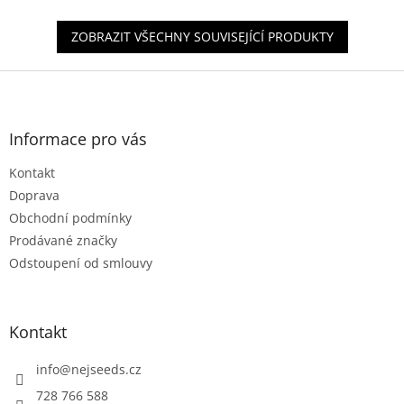
5
hvězdiček.
ZOBRAZIT VŠECHNY SOUVISEJÍCÍ PRODUKTY
Z
á
p
a
Informace pro vás
t
Kontakt
í
Doprava
Obchodní podmínky
Prodávané značky
Odstoupení od smlouvy
Kontakt
info
@
nejseeds.cz
728 766 588