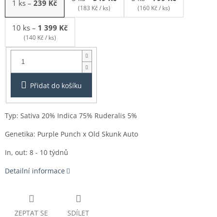
1 ks
–
239 Kč
(183 Kč / ks)
(160 Kč / ks)
10 ks
–
1 399 Kč
(140 Kč / ks)
Balení:
1ks
Přidat do košíku
Typ: Sativa 20% Indica 75% Ruderalis 5%
Genetika: Purple Punch x Old Skunk Auto
In, out: 8 - 10 týdnů
Detailní informace
ZEPTAT SE
SDÍLET