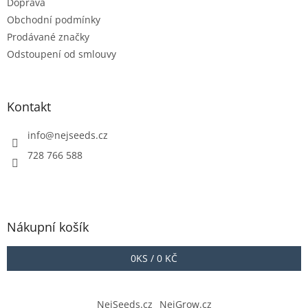
Doprava
Obchodní podmínky
Prodávané značky
Odstoupení od smlouvy
Kontakt
info
@
nejseeds.cz
728 766 588
Nákupní košík
0
KS /
0 KČ
NejSeeds.cz
NejGrow.cz