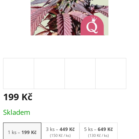
199 Kč
Měrná
Skladem
cena:
3 ks
–
449 Kč
5 ks
–
649 Kč
1 ks
–
199 Kč
(150 Kč / ks)
(130 Kč / ks)