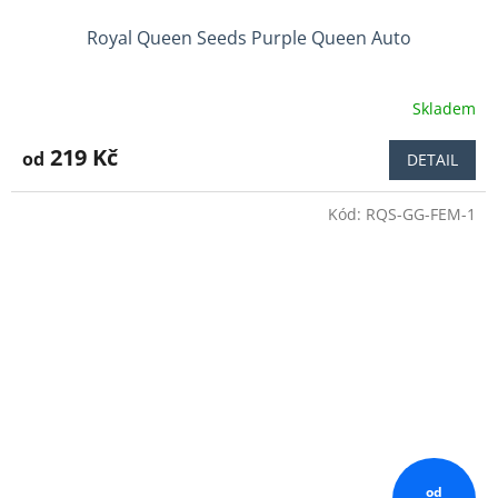
Royal Queen Seeds Purple Queen Auto
Skladem
Průměrné
hodnocení
produktu
219 Kč
od
DETAIL
je
5,0
Kód:
RQS-GG-FEM-1
z
5
hvězdiček.
od