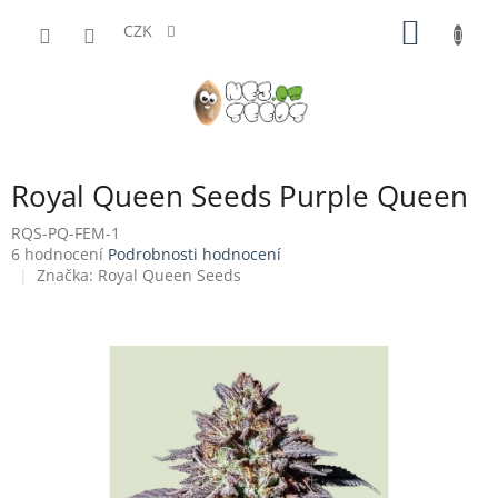
Přejít
NÁKUP
na
CZK
obsah
KOŠÍK
Royal Queen Seeds Purple Queen
RQS-PQ-FEM-1
Průměrné
6 hodnocení
Podrobnosti hodnocení
hodnocení
Značka:
Royal Queen Seeds
produktu
je
4,5
z
5
hvězdiček.