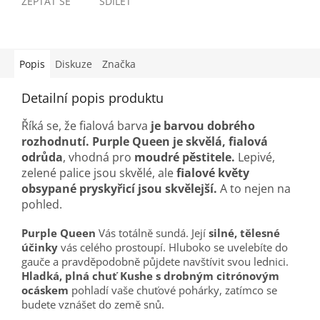
ZEPTAT SE
SDÍLET
Popis
Diskuze
Značka
Detailní popis produktu
Říká se, že fialová barva
je barvou dobrého
rozhodnutí. Purple Queen je skvělá, fialová
odrůda
, vhodná pro
moudré pěstitele.
Lepivé,
zelené palice jsou skvělé, ale
fialové květy
obsypané pryskyřicí jsou skvělejší.
A to nejen na
pohled.
Purple Queen
Vás totálně sundá. Její
silné, tělesné
účinky
vás celého prostoupí. Hluboko se uvelebíte do
gauče a pravděpodobně půjdete navštívit svou lednici.
Hladká, plná chuť Kushe s drobným citrónovým
ocáskem
pohladí vaše chuťové pohárky, zatímco se
budete vznášet do země snů.