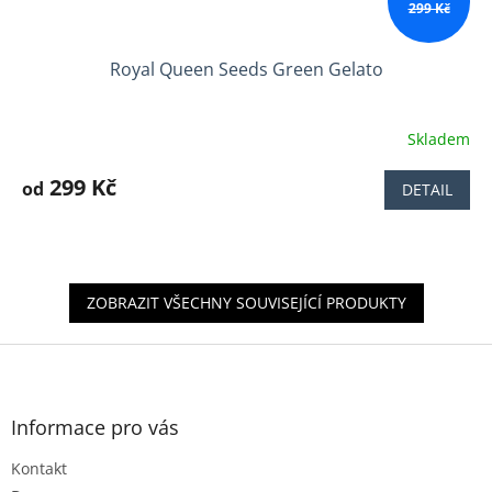
299 Kč
Royal Queen Seeds Green Gelato
Skladem
Průměrné
hodnocení
produktu
299 Kč
od
DETAIL
je
3,9
z
5
hvězdiček.
ZOBRAZIT VŠECHNY SOUVISEJÍCÍ PRODUKTY
Z
á
p
a
Informace pro vás
t
Kontakt
í