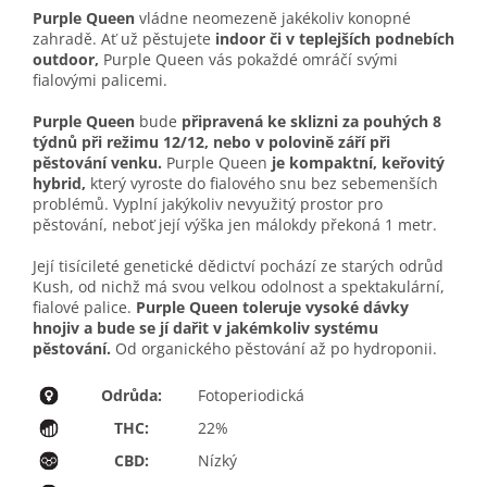
Purple Queen
vládne neomezeně jakékoliv konopné
zahradě. Ať už pěstujete
indoor či v teplejších podnebích
outdoor,
Purple Queen vás pokaždé omráčí svými
fialovými palicemi.
Purple Queen
bude
připravená ke sklizni za pouhých 8
týdnů při režimu 12/12, nebo v polovině září při
pěstování venku.
Purple Queen
je kompaktní, keřovitý
hybrid,
který vyroste do fialového snu bez sebemenších
problémů. Vyplní jakýkoliv nevyužitý prostor pro
pěstování, neboť její výška jen málokdy překoná 1 metr.
Její tisícileté genetické dědictví pochází ze starých odrůd
Kush, od nichž má svou velkou odolnost a spektakulární,
fialové palice.
Purple Queen toleruje vysoké dávky
hnojiv a bude se jí dařit v jakémkoliv systému
pěstování.
Od organického pěstování až po hydroponii.
Odrůda:
Fotoperiodická
THC:
22%
CBD:
Nízký