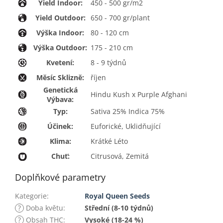
Yield Indoor:
450 - 500 gr/m2
Yield Outdoor:
650 - 700 gr/plant
Výška Indoor:
80 - 120 cm
Výška Outdoor:
175 - 210 cm
Kvetení:
8 - 9 týdnů
Měsíc Sklizně:
říjen
Genetická
Hindu Kush x Purple Afghani
Výbava:
Typ:
Sativa 25% Indica 75%
Účinek:
Euforické, Uklidňující
Klima:
Krátké Léto
Chuť:
Citrusová, Zemitá
Doplňkové parametry
Kategorie
:
Royal Queen Seeds
?
Doba květu
:
Střední (8-10 týdnů)
?
Obsah THC
:
Vysoké (18-24 %)