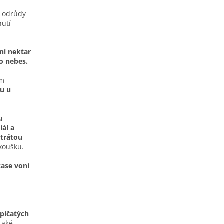
í odrůdy
nutí
ní nektar
o nebes.
em
u u
u
iál a
ztrátou
zkoušku.
zase voní
pičatých
také