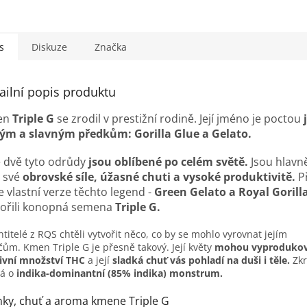
s
Diskuze
Značka
ailní popis produktu
en
Triple G
se zrodil v prestižní rodině. Její jméno je poctou
ným a slavným předkům: Gorilla Glue a Gelato.
 dvě tyto odrůdy
jsou oblíbené po celém světě.
Jsou hlavn
y své
obrovské síle, úžasné chuti a vysoké produktivitě.
P
 vlastní verze těchto legend -
Green Gelato a Royal Gorill
vořili konopná semena
Triple G.
htitelé z RQS chtěli vytvořit něco, co by se mohlo vyrovnat jejím
čům. Kmen Triple G je přesně takový. Její květy
mohou vyproduko
ivní množství THC
a její
sladká chuť vás pohladí na duši i těle.
Zkr
ná o
indika-dominantní (85% indika) monstrum.
nky, chuť a aroma kmene Triple G