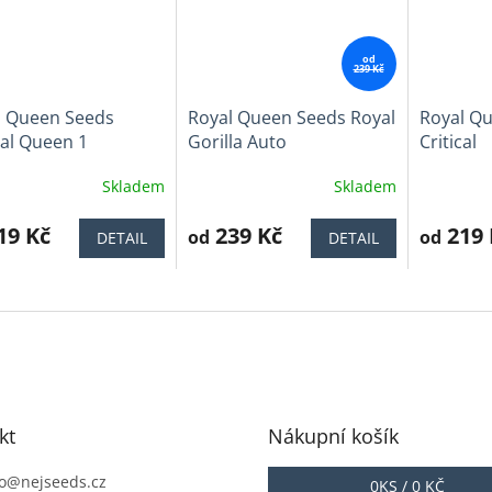
od
239 Kč
l Queen Seeds
Royal Queen Seeds Royal
Royal Q
al Queen 1
Gorilla Auto
Critical
Skladem
Skladem
ěrné
Průměrné
Průměrné
cení
hodnocení
hodnocen
ktu
19 Kč
produktu
239 Kč
produktu
219 
od
od
DETAIL
DETAIL
je
je
3,7
3,9
z
z
5
5
iček.
hvězdiček.
hvězdiček
kt
Nákupní košík
o
@
nejseeds.cz
0
KS /
0 KČ