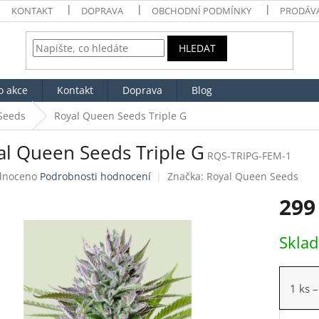
KONTAKT
DOPRAVA
OBCHODNÍ PODMÍNKY
PRODÁV
HLEDAT
o akce
Kontakt
Doprava
Blog
Seeds
Royal Queen Seeds Triple G
al Queen Seeds Triple G
RQS-TRIPG-FEM-1
né
dnoceno
Podrobnosti hodnocení
Značka:
Royal Queen Seeds
ení
299
tu
Měrná
Skla
cena:
ek.
1 ks
–