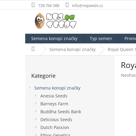
Přejít
728 766 588
info@nejseeds.cz
na
obsah
Semena konopí značky
Typ semen
Prom
Domů
Semena konopí značky
Royal Queen 
P
Roy
o
Přeskočit
s
Kategorie
Průměr
Neoho
kategorie
t
hodnoc
r
produk
Semena konopí značky
a
je
Anesia Seeds
n
0,0
Barneys Farm
z
n
5
í
Buddha Seeds Bank
hvězdič
p
Delicious Seeds
a
Dutch Passion
n
Ethos Genetics