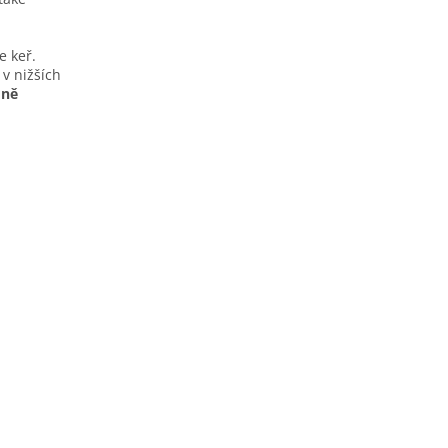
e keř.
 v nižších
dně