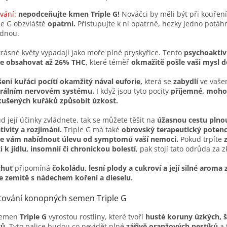
vání:
nepodceňujte kmen Triple G!
Nováčci by měli být při kouřen
le G obzvláště
opatrní.
Přistupujte k ní opatrně, hezky jedno potáh
ednou.
 krásné květy vypadají jako moře plné pryskyřice. Tento
psychoaktiv
e obsahovat až 26% THC
, které téměř
okmažitě pošle vaši mysl d
ení kuřáci pocítí okamžitý nával euforie,
která se
zabydlí
ve vaš
trálním nervovém systému.
I když jsou tyto pocity
příjemné,
moho
kušených kuřáků způsobit úzkost.
d její účinky zvládnete, tak se můžete těšit na
úžasnou cestu plno
tivity a rozjímání.
Triple G má také
obrovský terapeutický potenc
e vám nabídnout úlevu od symptomů vaší nemoci.
Pokud trpíte
i k jídlu, insomnií či chronickou bolestí
, pak stojí tato odrůda za 
huť
připomíná
čokoládu, lesní plody a cukroví a její silné aroma 
e zemitě s nádechem koření a dieselu.
tování konopných semen Triple G
semen
Triple G
vyrostou rostliny, které tvoří
husté koruny úzkých, š
ů.
Tyto palice budou co nevidět plné
zářivě oranžových pestíků
a 