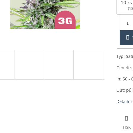
10 ks
(18
Balení:
1ks
Typ: Sat
Genetika
In: 56 - 
Out: půl
Detailní
TISK