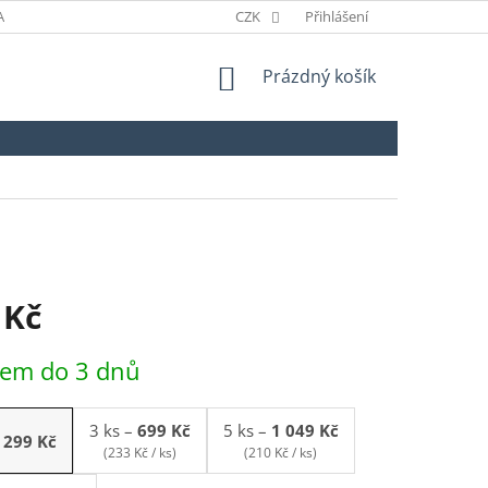
ANÉ ZNAČKY
ODSTOUPENÍ OD SMLOUVY
CZK
Přihlášení
NÁKUPNÍ
Prázdný košík
KOŠÍK
 Kč
dem do 3 dnů
3 ks
–
699 Kč
5 ks
–
1 049 Kč
299 Kč
(233 Kč / ks)
(210 Kč / ks)