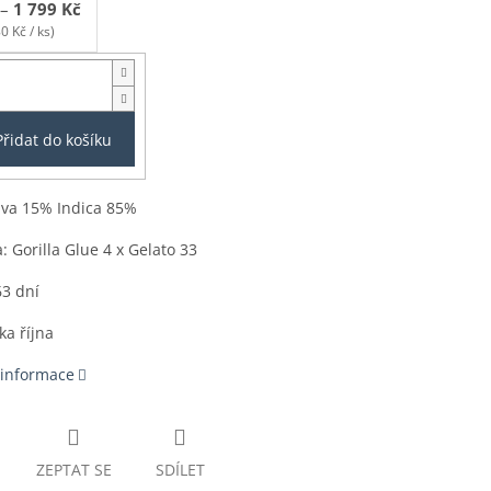
–
1 799 Kč
0 Kč / ks)
Přidat do košíku
iva 15% Indica 85%
: Gorilla Glue 4 x Gelato 33
63 dní
ka října
 informace
ZEPTAT SE
SDÍLET