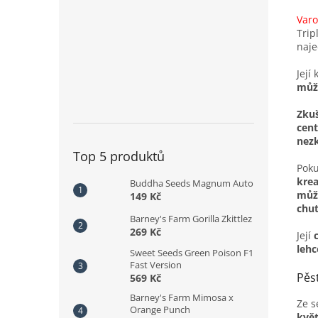
Varo
Trip
naj
Její
můž
Zkuš
cen
nez
Top 5 produktů
Poku
krea
Buddha Seeds Magnum Auto
můž
149 Kč
chut
Barney's Farm Gorilla Zkittlez
269 Kč
Její
c
lehc
Sweet Seeds Green Poison F1
Fast Version
Pěs
569 Kč
Barney's Farm Mimosa x
Ze 
Orange Punch
květ