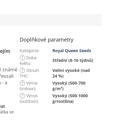
Doplňkové parametry
jejím
Kategorie
:
Royal Queen Seeds
?
Doba
Střední (8-10 týdnů)
květu
:
ě známé
?
Obsah
Velmi vysoké (nad
řevzali
THC
:
24 %)
a
- a
?
Výnos
Vysoký (500-700
(indoor)
:
g/m²)
?
Výnos
Vysoký (500-1000
(outdoor)
:
g/rostlina)
vat
átka se