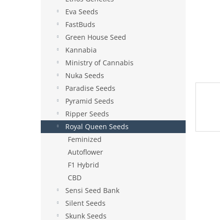
e
Eva Seeds
l
FastBuds
Green House Seed
Kannabia
Ministry of Cannabis
Nuka Seeds
Paradise Seeds
Pyramid Seeds
Ripper Seeds
Royal Queen Seeds
Feminized
Autoflower
F1 Hybrid
CBD
Sensi Seed Bank
Silent Seeds
Skunk Seeds