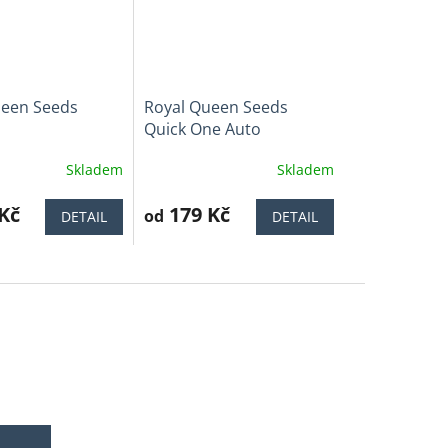
ueen Seeds
Royal Queen Seeds
Quick One Auto
Skladem
Skladem
Průměrné
í
hodnocení
Kč
produktu
179 Kč
od
DETAIL
DETAIL
je
3,9
z
5
.
hvězdiček.