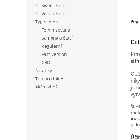
Sweet Seeds
Vision Seeds
Popi
Typ semen
Feminizovaná
Samonakvétací
Det
Regulérní
Km
Fast Version
sil
CBD
Novinky
Obě
Top produkty
dík
Akční zboží
jsme
vyt
Šlec
rodi
mas
jed
Úči