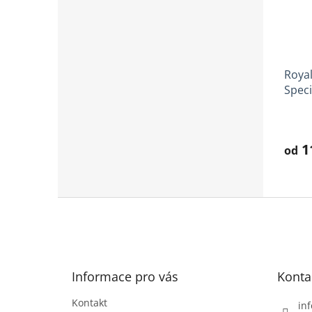
Roya
Speci
Prům
hodno
produ
1
od
je
3,8
z
5
Z
hvězd
á
p
a
t
Informace pro vás
Konta
í
Kontakt
inf