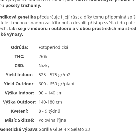
ou
posety trichomy.
indiková genetika
předurčuje i její růst a díky tomu připomíná spíš
itelé ji mohou snadno zastřihnout a dovolit přístup světla i do palic
ech.
Líbí se jí v indooru i outdooru a v obou prostředích má stře
oké výnosy.
Odrůda:
Fotoperiodická
THC:
26%
CBD:
Nízký
Yield Indoor:
525 - 575 gr/m2
Yield Outdoor:
600 - 650 gr/plant
Výška Indoor:
90 – 140 cm
Výška Outdoor:
140-180 cm
Kvetení:
8 - 9 týdnů
Měsíc Sklizně:
Polovina října
Genetická Výbava:
Gorilla Glue 4 x Gelato 33