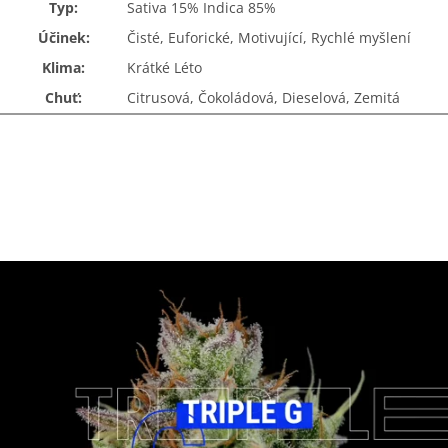
Typ:
Sativa 15% Indica 85%
Účinek:
Čisté, Euforické, Motivující, Rychlé myšlení
Klima:
Krátké Léto
Chuť:
Citrusová, Čokoládová, Dieselová, Zemitá