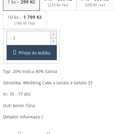
1 ks
–
299 Kč
(233 Kč / ks)
(200 Kč / ks)
10 ks
–
1 799 Kč
(180 Kč / ks)
Balení:
1ks
Přidat do košíku
Typ: 20% Indica 80% Sativa
Genetika: Wedding Cake x Gelato x Gelato 33
In: 70 - 77 dní
Out: konec října
Detailní informace