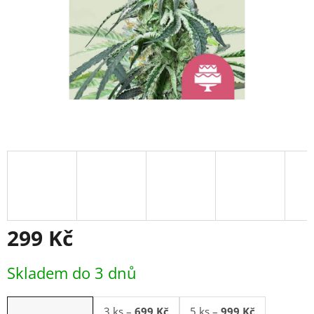
299 Kč
Měrná
Skladem do 3 dnů
cena:
3 ks
–
699 Kč
5 ks
–
999 Kč