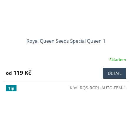
Royal Queen Seeds Special Queen 1
Skladem
Průměrné
hodnocení
produktu
119 Kč
od
DETAIL
je
3,8
Kód:
RQS-RGRL-AUTO-FEM-1
z
Tip
5
hvězdiček.