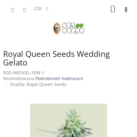
Přejít
NÁKUP
na
CZK
obsah
KOŠÍK
Royal Queen Seeds Wedding
Gelato
RQS-WEDGEL-FEM-1
Průměrné
Neohodnoceno
Podrobnosti hodnocení
hodnocení
Značka:
Royal Queen Seeds
produktu
je
0,0
z
5
hvězdiček.