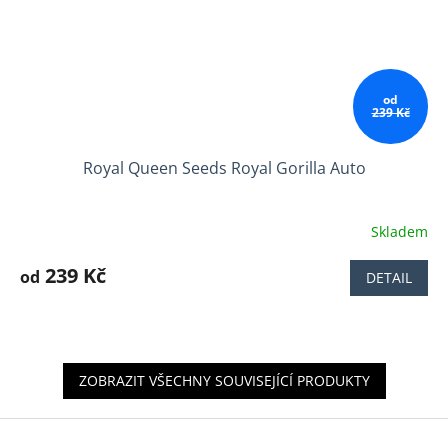
od
239 Kč
Royal Queen Seeds Royal Gorilla Auto
Skladem
Průměrné
hodnocení
produktu
239 Kč
od
DETAIL
je
3,7
z
5
hvězdiček.
ZOBRAZIT VŠECHNY SOUVISEJÍCÍ PRODUKTY
Z