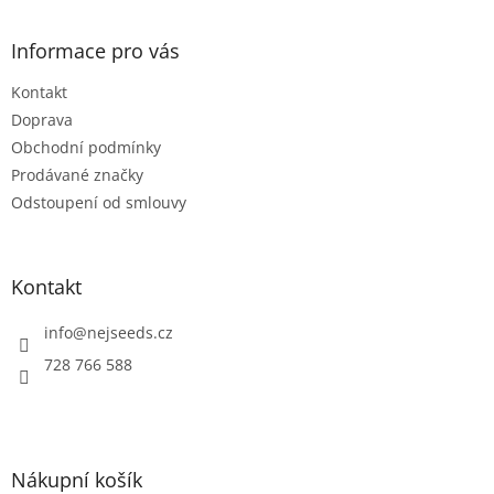
á
p
a
Informace pro vás
t
Kontakt
í
Doprava
Obchodní podmínky
Prodávané značky
Odstoupení od smlouvy
Kontakt
info
@
nejseeds.cz
728 766 588
Nákupní košík