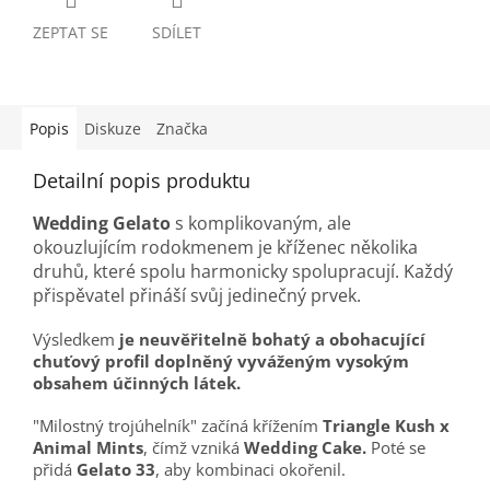
ZEPTAT SE
SDÍLET
Popis
Diskuze
Značka
Detailní popis produktu
Wedding Gelato
s komplikovaným, ale
okouzlujícím rodokmenem je kříženec několika
druhů, které spolu harmonicky spolupracují. Každý
přispěvatel přináší svůj jedinečný prvek.
Výsledkem
je neuvěřitelně bohatý a obohacující
chuťový profil doplněný vyváženým vysokým
obsahem účinných látek.
"Milostný trojúhelník" začíná křížením
Triangle Kush x
Animal Mints
, čímž vzniká
Wedding Cake.
Poté se
přidá
Gelato 33
, aby kombinaci okořenil.