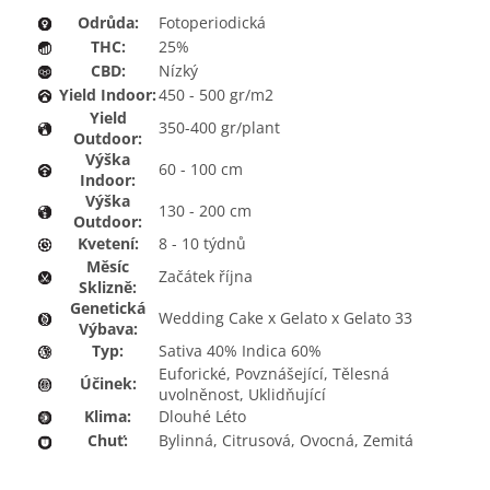
Odrůda:
Fotoperiodická
THC:
25%
CBD:
Nízký
Yield Indoor:
450 - 500 gr/m2
Yield
350-400 gr/plant
Outdoor:
Výška
60 - 100 cm
Indoor:
Výška
130 - 200 cm
Outdoor:
Kvetení:
8 - 10 týdnů
Měsíc
Začátek října
Sklizně:
Genetická
Wedding Cake x Gelato x Gelato 33
Výbava:
Typ:
Sativa 40% Indica 60%
Euforické, Povznášející, Tělesná
Účinek:
uvolněnost, Uklidňující
Klima:
Dlouhé Léto
Chuť:
Bylinná, Citrusová, Ovocná, Zemitá