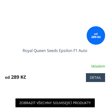
od
289 Kč
Royal Queen Seeds Epsilon F1 Auto
Skladem
Průměrné
hodnocení
produktu
289 Kč
od
DETAIL
je
4,0
z
5
hvězdiček.
ZOBRAZIT VŠECHNY SOUVISEJÍCÍ PRODUKTY