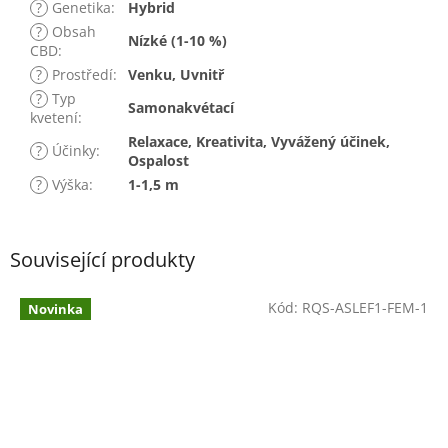
?
Genetika
:
Hybrid
?
Obsah
Nízké (1-10 %)
CBD
:
?
Prostředí
:
Venku, Uvnitř
?
Typ
Samonakvétací
kvetení
:
Relaxace, Kreativita, Vyvážený účinek,
?
Účinky
:
Ospalost
?
Výška
:
1-1,5 m
Související produkty
Kód:
RQS-ASLEF1-FEM-1
Novinka