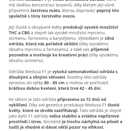
má skvělou koncentraci terpenů, díky kterým její vůně
připomíná
čerstvou mátu
, kterou doprovází
peprný tón
společně s tóny čerstvého ovoce.
Její tlusté a obsypané květy
produkují vysoké množství
THC a CBG
a stejně tak vysoké množství myrcenu,
ocimenu, farnesenu a karyofylenu. Výsledkem je
silná
odrůda, která vás pořádně uklidní
(díky vysokému
obsahu myrcenu a farnesenu), a také vás
příjemně
pozvedne a motivuje ke kreativní práci
(díky vysokému
obsahu ocimenu).
Odrůda Medusa F1 je
vysoká samonakvétací odrůda s
dlouhými a silnými větvemi.
Rostliny této odrůdy
vyrostou do výšky
80 - 85 cm
a mohou se pochlubit
krátkou dobou kvetení, která trvá 42 - 45 dní.
Ke sklizni je tato odrůda
připravena za 72 dnů od
vyklíčení.
Díky své genetice produkuje Medusa F1
tlusté
květy, které se skvěle zastřihávají.
Tato odrůda je stejně
jako další F1 odrůdy
velice stabilní a zvládne nepříznivé
prostředí i stres.
Nicméně
je trochu náchylná na plíseň a
tudíž je vhodné si dávat větší pozor na vlhkost.