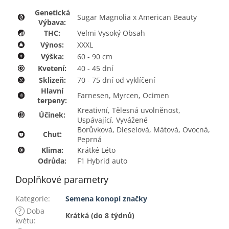
Genetická
Sugar Magnolia x American Beauty
Výbava:
THC:
Velmi Vysoký Obsah
Výnos:
XXXL
Výška:
60 - 90 cm
Kvetení:
40 - 45 dní
Sklizeň:
70 - 75 dní od vyklíčení
Hlavní
Farnesen, Myrcen, Ocimen
terpeny:
Kreativní, Tělesná uvolněnost,
Účinek:
Uspávající, Vyvážené
Borůvková, Dieselová, Mátová, Ovocná,
Chuť:
Peprná
Klima:
Krátké Léto
Odrůda:
F1 Hybrid auto
Doplňkové parametry
Kategorie
:
Semena konopí značky
?
Doba
Krátká (do 8 týdnů)
květu
: