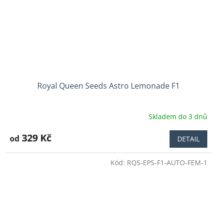
Royal Queen Seeds Astro Lemonade F1
Skladem do 3 dnů
Průměrné
hodnocení
produktu
329 Kč
od
DETAIL
je
5,0
Kód:
RQS-EPS-F1-AUTO-FEM-1
z
5
hvězdiček.