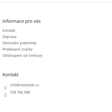
Z
á
p
a
Informace pro vás
t
Kontakt
í
Doprava
Obchodní podmínky
Prodávané značky
Odstoupení od smlouvy
Kontakt
info
@
nejseeds.cz
728 766 588