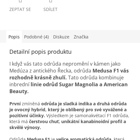
ZEPTAT SE
SDÍLET
Popis
Podobné (4)
Diskuze
Značka
Detailní popis produktu
I když vás tato odrůda nepromění v kámen jako
Medúza z antického Řecka, odrůda
Medusa F1
vás
rozhodně krásně zhulí.
Tato odrůda kombinuje
inbrední
linie odrůd Sugar Magnolia a American
Beauty.
První
zmíněná
odrůda je sladká indika a druhá odrůda
je ovocný hybrid, který je oblíbený pro své vyvážené a
pozitivní účinky.
Výsledkem je samonakvétací F1 odrůda,
která má
čerstvou chuť, unikátní kanabinoidní profil a
skvělé výnosy.
Odrůda
Medusa F1
je
velice aromatická odrůda
, která