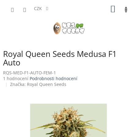
Přejít
NÁKUP
na
CZK
obsah
KOŠÍK
Royal Queen Seeds Medusa F1
Auto
RQS-MED-F1-AUTO-FEM-1
Průměrné
1 hodnocení
Podrobnosti hodnocení
hodnocení
Značka:
Royal Queen Seeds
produktu
je
5,0
z
5
hvězdiček.