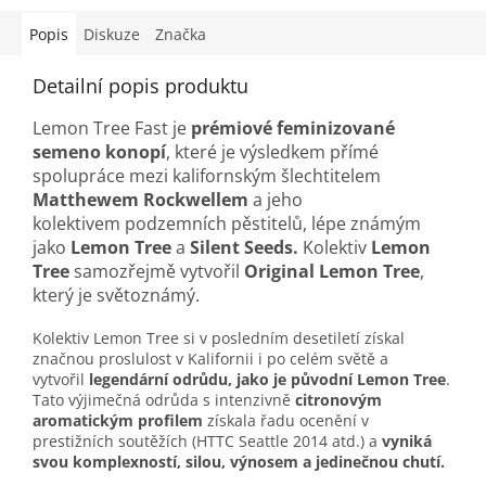
Popis
Diskuze
Značka
Detailní popis produktu
Lemon Tree Fast je
prémiové feminizované
semeno konopí
, které je výsledkem přímé
spolupráce mezi kalifornským šlechtitelem
Matthewem Rockwellem
a jeho
kolektivem podzemních pěstitelů, lépe známým
jako
Lemon Tree
a
Silent Seeds.
Kolektiv
Lemon
Tree
samozřejmě vytvořil
Original Lemon Tree
,
který je světoznámý.
Kolektiv
Lemon Tree
si v posledním desetiletí získal
značnou proslulost v Kalifornii i po celém světě a
vytvořil
legendární odrůdu, jako je původní Lemon Tree
.
Tato výjimečná odrůda s intenzivně
citronovým
aromatickým profilem
získala řadu ocenění v
prestižních soutěžích (HTTC Seattle 2014 atd.) a
vyniká
svou komplexností, silou, výnosem a jedinečnou chutí.