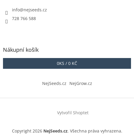
info
@
nejseeds.cz
728 766 588
Nákupní košík
0
KS /
0 KČ
NejSeeds.cz
NejGrow.cz
Vytvořil Shoptet
Copyright 2026
NejSeeds.cz
. Všechna práva vyhrazena.