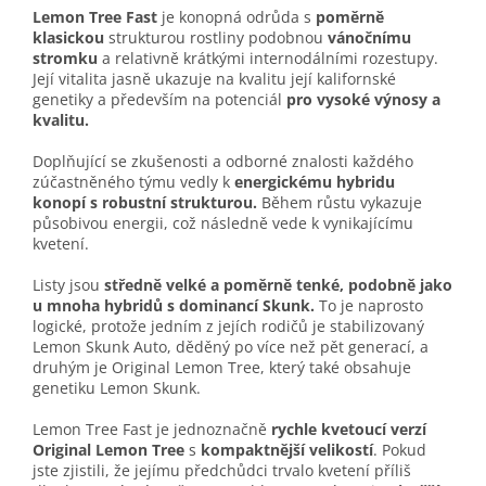
Lemon Tree Fast
je konopná odrůda s
poměrně
klasickou
strukturou rostliny podobnou
vánočnímu
stromku
a relativně krátkými internodálními rozestupy.
Její vitalita jasně ukazuje na kvalitu její kalifornské
genetiky a především na potenciál
pro vysoké výnosy a
kvalitu.
Doplňující se zkušenosti a odborné znalosti každého
zúčastněného týmu vedly k
energickému hybridu
konopí
s robustní strukturou.
Během růstu vykazuje
působivou energii, což následně vede k vynikajícímu
kvetení.
Listy jsou
středně velké a poměrně tenké, podobně jako
u mnoha hybridů s dominancí Skunk.
To je naprosto
logické, protože jedním z jejích rodičů je stabilizovaný
Lemon Skunk Auto, děděný po více než pět generací, a
druhým je Original Lemon Tree, který také obsahuje
genetiku Lemon Skunk.
Lemon Tree Fast je jednoznačně
rychle kvetoucí verzí
Original Lemon Tree
s
kompaktnější velikostí
. Pokud
jste zjistili, že jejímu předchůdci trvalo kvetení příliš