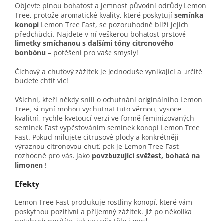
Objevte plnou bohatost a jemnost původní odrůdy Lemon
Tree, protože aromatické kvality, které poskytují
semínka
konopí
Lemon Tree Fast, se pozoruhodně blíží jejich
předchůdci. Najdete v ní veškerou bohatost prstové
limetky smíchanou s dalšími tóny citronového
bonbónu
– potěšení pro vaše smysly!
Čichový a chuťový zážitek je jednoduše vynikající a určitě
budete chtít víc!
Všichni, kteří někdy snili o ochutnání originálního Lemon
Tree, si nyní mohou vychutnat tuto věrnou, vysoce
kvalitní, rychle kvetoucí verzi ve formě feminizovaných
semínek Fast vypěstováním semínek konopí Lemon Tree
Fast. Pokud milujete citrusové plody a konkrétněji
výraznou citronovou chuť, pak je Lemon Tree Fast
rozhodně pro vás. Jako
povzbuzující svěžest, bohatá na
limonen
!
Efekty
Lemon Tree Fast produkuje rostliny konopí, které vám
poskytnou pozitivní a příjemný zážitek. Již po několika
potahech pocítíte, jak se vaše tělo i mysl