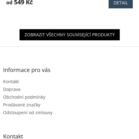
produktu
549 Kč
od
DETAIL
je
4,3
z
5
hvězdiček.
ZOBRAZIT VŠECHNY SOUVISEJÍCÍ PRODUKTY
Z
á
p
a
Informace pro vás
t
Kontakt
í
Doprava
Obchodní podmínky
Prodávané značky
Odstoupení od smlouvy
Kontakt