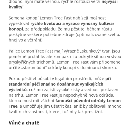
dlouho, nyní máte věrnou, rychle rostoucí verzi
nejvyšší
kvality!
Semena konopí
Lemon Tree Fast nabízejí možnost
vypěstovat
rychle kvetoucí a vysoce výnosný kultivar
konopí
, za předpokladu, že mu pěstitel během růstu
poskytne veškeré potřebné zdroje (optimalizované světlo,
hnojivo a větrání).
Palice Lemon Tree Fast mají výrazně „skunkový“ tvar, jsou
poměrně protáhlé, ale kompaktní a pokryté silnou vrstvou
pryskyřičných trichomů. Lemon Tree Fast vám připomene
určité „staromódní“ odrůdy konopí s dominancí skunku.
Pokud pěstitel působí v legálním prostředí, může
při
standardní péči snadno dosáhnout vynikajících
výsledků
, což mu zajistí vysoké zisky a vedoucí postavení
na trhu. Lemon Tree Fast je nepochybně nová odrůda,
kterou musí mít všichni
fanoušci původní odrůdy Lemon
Tree,
a umožňuje jim ušetřit čas, aniž by obětovali mnoho
kvalitních vlastností, které ji učinily tak prestižní.
Vůně a chutě