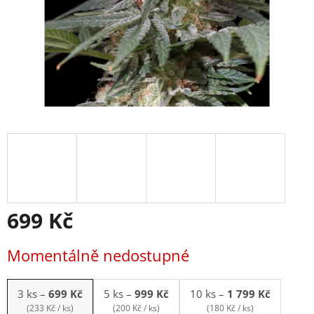
699 Kč
Měrná
Momentálně nedostupné
cena:
3 ks
–
699 Kč
5 ks
–
999 Kč
10 ks
–
1 799 Kč
(233 Kč / ks)
(200 Kč / ks)
(180 Kč / ks)