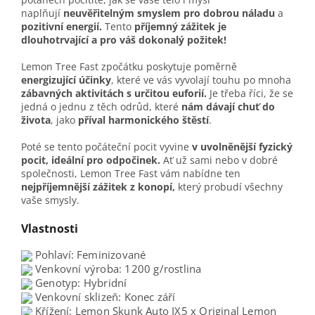
naplňují
neuvěřitelným smyslem pro dobrou náladu
a
pozitivní energií.
Tento
příjemný zážitek je
dlouhotrvající a pro váš dokonalý požitek!
Lemon Tree Fast zpočátku poskytuje poměrně
energizující účinky
, které ve vás vyvolají touhu po mnoha
zábavných aktivitách s určitou euforií.
Je třeba říci, že se
jedná o jednu z těch odrůd, které
nám dávají chuť do
života
, jako
příval harmonického štěstí
.
Poté se tento počáteční pocit vyvine
v uvolněnější fyzický
pocit, ideální pro odpočinek.
Ať už sami nebo v dobré
společnosti, Lemon Tree Fast vám nabídne ten
nejpříjemnější zážitek z konopí,
který probudí všechny
vaše smysly.
Vlastnosti
Pohlaví:
Feminizované
Venkovní výroba:
1200 g/rostlina
Genotyp:
Hybridní
Venkovní sklizeň:
Konec září
Křížení:
Lemon Skunk Auto IX5 x Original Lemon