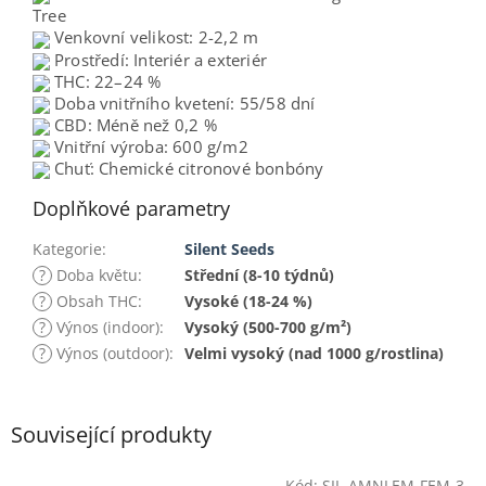
Tree
Venkovní velikost:
2-2,2 m
Prostředí:
Interiér a exteriér
THC:
22–24 %
Doba vnitřního kvetení:
55/58 dní
CBD:
Méně než 0,2 %
Vnitřní výroba:
600 g/m2
Chuť:
Chemické citronové bonbóny
Doplňkové parametry
Kategorie
:
Silent Seeds
?
Doba květu
:
Střední (8-10 týdnů)
?
Obsah THC
:
Vysoké (18-24 %)
?
Výnos (indoor)
:
Vysoký (500-700 g/m²)
?
Výnos (outdoor)
:
Velmi vysoký (nad 1000 g/rostlina)
Související produkty
Kód:
SIL-AMNLEM-FEM-3