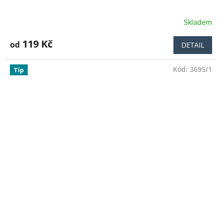
Skladem
Průměrné
hodnocení
produktu
119 Kč
od
DETAIL
je
5,0
Kód:
3695/1
z
Tip
5
hvězdiček.