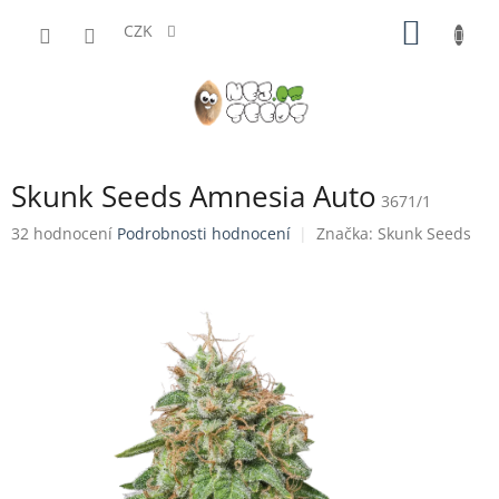
Přejít
NÁKUP
na
CZK
obsah
KOŠÍK
Skunk Seeds Amnesia Auto
3671/1
Průměrné
32 hodnocení
Podrobnosti hodnocení
Značka:
Skunk Seeds
hodnocení
produktu
je
3,7
z
5
hvězdiček.