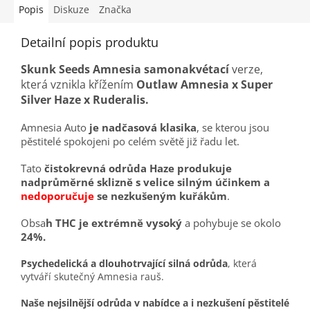
Popis
Diskuze
Značka
Detailní popis produktu
Skunk Seeds Amnesia samonakvétací
verze,
která vznikla křížením
Outlaw Amnesia x Super
Silver Haze x Ruderalis.
Amnesia Auto
je nadčasová klasika
, se kterou jsou
pěstitelé spokojeni po celém světě již řadu let.
Tato
čistokrevná odrůda Haze produkuje
nadprůměrné sklizně s velice silným účinkem a
nedoporučuje
se nezkušeným kuřákům
.
Obsa
h THC je extrémně vysoký
a pohybuje se okolo
24%.
P
sychedelická a dlouhotrvající silná odrůda
, která
vytváří skutečný Amnesia rauš.
Naše nejsilnější odrůda v nabídce a i nezkušení pěstitelé