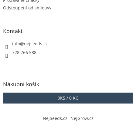
Prodávané značky
Odstoupení od smlouvy
Kontakt
info
@
nejseeds.cz
728 766 588
Nákupní košík
0
KS /
0 KČ
NejSeeds.cz
NejGrow.cz