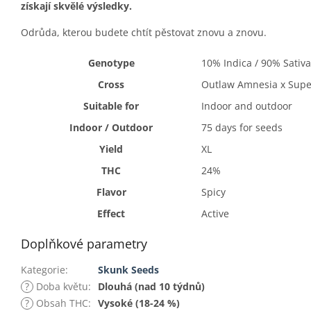
získají skvělé výsledky.
O
drůda, kterou budete chtít pěstovat znovu a znovu.
Genotype
10% Indica / 90% Sativa
Cross
Outlaw Amnesia x Super
Suitable for
Indoor and outdoor
Indoor / Outdoor
75 days for seeds
Yield
XL
THC
24%
Flavor
Spicy
Effect
Active
Doplňkové parametry
Kategorie
:
Skunk Seeds
?
Doba květu
:
Dlouhá (nad 10 týdnů)
?
Obsah THC
:
Vysoké (18-24 %)