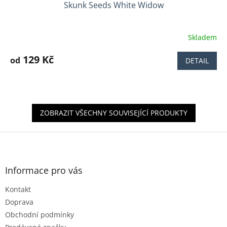
Skunk Seeds White Widow
Skladem
Průměrné
hodnocení
produktu
129 Kč
od
DETAIL
je
4,2
z
5
hvězdiček.
ZOBRAZIT VŠECHNY SOUVISEJÍCÍ PRODUKTY
Z
á
p
a
Informace pro vás
t
Kontakt
í
Doprava
Obchodní podmínky