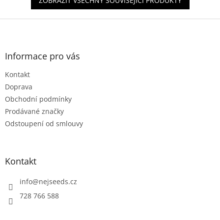
ZOBRAZIT VŠECHNY SOUVISEJÍCÍ PRODUKTY
Z
á
p
a
Informace pro vás
t
Kontakt
í
Doprava
Obchodní podmínky
Prodávané značky
Odstoupení od smlouvy
Kontakt
info
@
nejseeds.cz
728 766 588