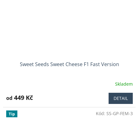
Sweet Seeds Sweet Cheese F1 Fast Version
Skladem
Průměrné
hodnocení
produktu
449 Kč
od
DETAIL
je
3,4
Kód:
SS-GP-FEM-3
z
Tip
5
hvězdiček.