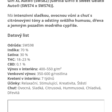
Girl XL Auto® (SWS82) [Gorilla Girl® x Sweet Gelato
Auto® (SWS74 x SWS76)].
Má
intenzivní sladkou, ovocnou vůni a chuť s
citrónovými tóny a odstíny svěžího humusu, dřeva
a jemným pozadím modrého cypřiše.
Datový list
Odrůda:
SWS98
Indika:
70 %
Sativa:
30 %
THC:
18–23 %
CBD:
0,1 %
Výnos v interiéru:
400–550 g/m²
Venkovní výnos:
350-600 g/rostlina
Kvetení v interiéru:
7 týdnů
Účinky:
Relaxační, Stimulující, Kreativita, Štěstí
Chuť:
Ovocná, Sladká, Citrusová, Hummusová, Chladivá,
Dřevitá