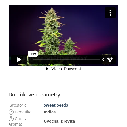
Doplňkové parametry
Kategorie
:
Sweet Seeds
?
Genetika
:
Indica
?
Chuť /
Ovocná, Dřevitá
Aroma
: