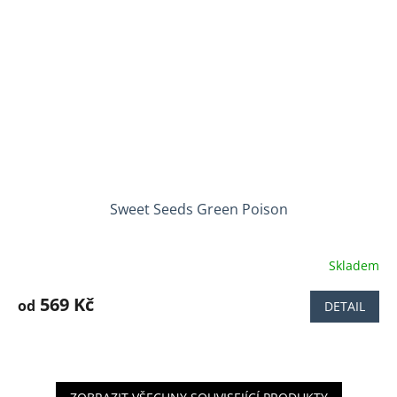
Sweet Seeds Green Poison
Skladem
Průměrné
hodnocení
produktu
569 Kč
od
DETAIL
je
3,7
z
5
hvězdiček.