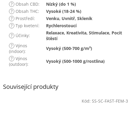
?
Obsah CBD
:
Nízký (do 1 %)
?
Obsah THC
:
Vysoké (18-24 %)
?
Prostředí
:
Venku, Uvnitř, Skleník
?
Typ kvetení
:
Rychlerostoucí
Relaxace, Kreativita, Stimulace, Pocit
?
Účinky
:
štěstí
?
Výnos
Vysoký (500-700 g/m²)
(indoor)
:
?
Výnos
Vysoký (500-1000 g/rostlina)
(outdoor)
:
Související produkty
Kód:
SS-SC-FAST-FEM-3