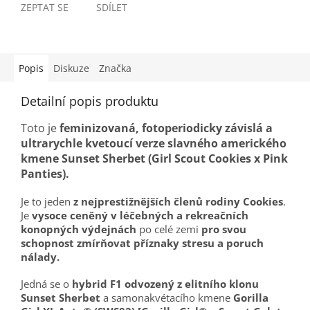
ZEPTAT SE
SDÍLET
Popis
Diskuze
Značka
Detailní popis produktu
Toto je
feminizovaná, fotoperiodicky závislá a
ultrarychle kvetoucí verze slavného amerického
kmene Sunset Sherbet (Girl Scout Cookies x Pink
Panties).
Je to jeden
z nejprestižnějších členů rodiny Cookies
.
Je
vysoce ceněný v léčebných a rekreačních
konopných výdejnách
po celé zemi
pro svou
schopnost zmírňovat příznaky stresu a poruch
nálady.
Jedná se o
hybrid F1 odvozený z elitního klonu
Sunset Sherbet
a samonakvétacího kmene
Gorilla