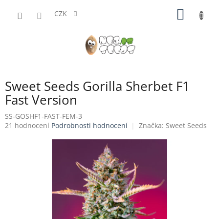
Přejít
NÁKUP
na
CZK
obsah
KOŠÍK
Sweet Seeds Gorilla Sherbet F1
Fast Version
SS-GOSHF1-FAST-FEM-3
Průměrné
21 hodnocení
Podrobnosti hodnocení
Značka:
Sweet Seeds
hodnocení
produktu
je
4,0
z
5
hvězdiček.