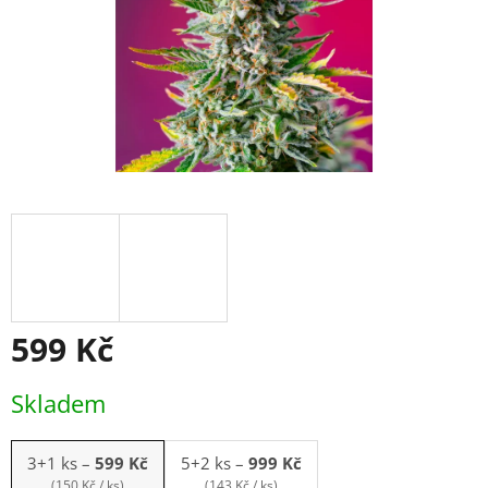
599 Kč
Měrná
Skladem
cena:
3+1 ks
–
599 Kč
5+2 ks
–
999 Kč
(150 Kč / ks)
(143 Kč / ks)