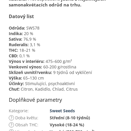
samonakvétacích odrůd na trhu.
Datový list
Odrůda:
SWS78
Indika:
20 %
Sativa:
76,9 %
Ruderalis:
3,1 %
THC:
18–21 %
CBD:
0,1 %
Výnos v interiéru:
475–600 g/m²
Venkovní výnos:
60-200 g/rostlina
Sklizeň uvnitř/venku:
9 týdnů od vyklíčení
Výška:
65–130 cm
Účinky:
Stimulující, psychoaktivní
Chuť:
Citron, Kadidlo, Chlad, Citrus
Doplňkové parametry
Kategorie
:
Sweet Seeds
?
Doba květu
:
Střední (8-10 týdnů)
?
Obsah THC
:
Vysoké (18-24 %)