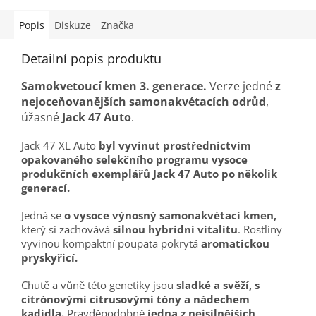
Popis
Diskuze
Značka
Detailní popis produktu
Samokvetoucí kmen 3. generace.
Verze jedné
z
nejoceňovanějších samonakvétacích odrůd
,
úžasné
Jack 47 Auto
.
Jack 47 XL Auto
byl vyvinut prostřednictvím
opakovaného selekčního programu vysoce
produkčních exemplářů Jack 47 Auto po několik
generací.
Jedná se
o vysoce výnosný samonakvétací kmen,
který si zachovává
silnou hybridní vitalitu
. Rostliny
vyvinou kompaktní poupata pokrytá
aromatickou
pryskyřicí.
Chutě a vůně této genetiky jsou
sladké a svěží, s
citrónovými citrusovými tóny a nádechem
kadidla.
Pravděpodobně
jedna z nejsilnějších