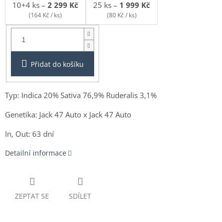
10+4 ks
–
2 299 Kč
25 ks
–
1 999 Kč
(164 Kč / ks)
(80 Kč / ks)
Balení:
3+1ks
Přidat do košíku
Typ: Indica 20% Sativa 76,9% Ruderalis 3,1%
Genetika:
Jack 47 Auto x Jack 47 Auto
In, Out: 63 dní
Detailní informace
ZEPTAT SE
SDÍLET