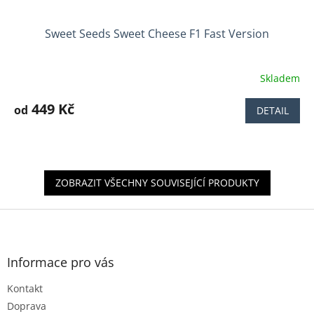
Sweet Seeds Sweet Cheese F1 Fast Version
Skladem
Průměrné
hodnocení
produktu
449 Kč
od
DETAIL
je
3,4
z
5
hvězdiček.
ZOBRAZIT VŠECHNY SOUVISEJÍCÍ PRODUKTY
Z
á
p
a
Informace pro vás
t
Kontakt
í
Doprava