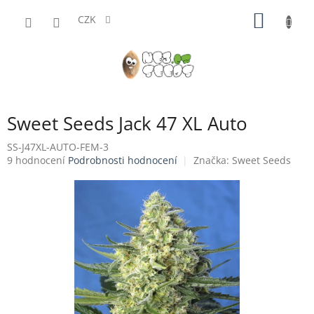
Přejít
NÁKUP
na
CZK
obsah
KOŠÍK
Sweet Seeds Jack 47 XL Auto
SS-J47XL-AUTO-FEM-3
Průměrné
9 hodnocení
Podrobnosti hodnocení
Značka:
Sweet Seeds
hodnocení
produktu
je
4,1
z
5
hvězdiček.