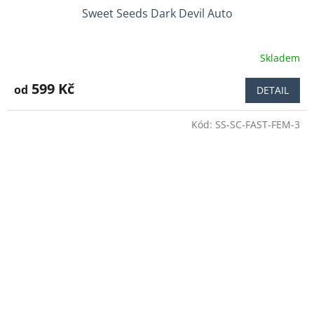
Sweet Seeds Dark Devil Auto
Skladem
Průměrné
hodnocení
produktu
599 Kč
od
DETAIL
je
4,0
Kód:
SS-SC-FAST-FEM-3
z
5
hvězdiček.