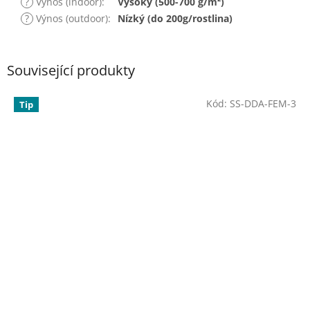
?
Výnos (indoor)
:
Vysoký (500-700 g/m²)
?
Výnos (outdoor)
:
Nízký (do 200g/rostlina)
Související produkty
Kód:
SS-DDA-FEM-3
Tip