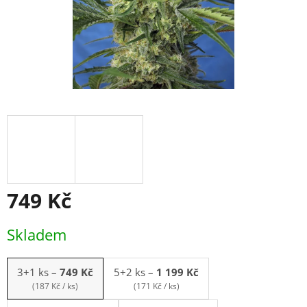
749 Kč
Měrná
Skladem
cena:
3+1 ks
–
749 Kč
5+2 ks
–
1 199 Kč
(187 Kč / ks)
(171 Kč / ks)