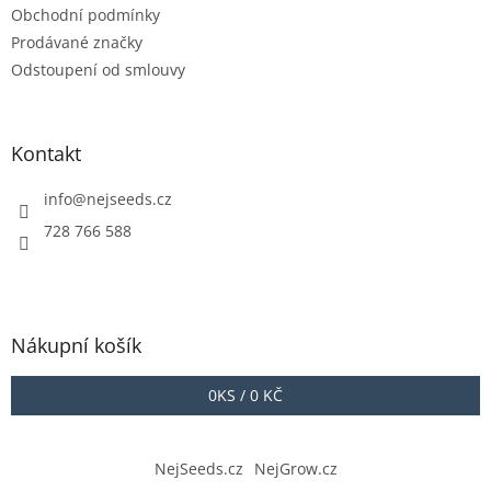
Obchodní podmínky
Prodávané značky
Odstoupení od smlouvy
Kontakt
info
@
nejseeds.cz
728 766 588
Nákupní košík
0
KS /
0 KČ
NejSeeds.cz
NejGrow.cz