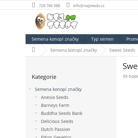
Přejít
728 766 588
info@nejseeds.cz
na
obsah
Semena konopí značky
Typ semen
Prom
Domů
Semena konopí značky
Sweet Seeds
P
Swee
o
Přeskočit
s
Kategorie
Průměr
39 hod
kategorie
t
hodnoc
r
produk
Semena konopí značky
a
je
Anesia Seeds
n
3,9
Barneys Farm
z
n
5
í
Buddha Seeds Bank
hvězdič
p
Delicious Seeds
a
Dutch Passion
n
Ethos Genetics