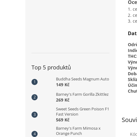
Oce
1. c
2. c
3. c
Dat
Odr
Indi
THC
Výno
Top 5 produktů
Výn
Doba
Buddha Seeds Magnum Auto
Skli
149 Kč
Účin
Chuť
Barney's Farm Gorilla Zkittlez
269 Kč
Sweet Seeds Green Poison F1
Fast Version
Souvi
569 Kč
Barney's Farm Mimosa x
Orange Punch
Kó