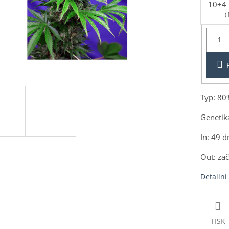
10+4 
(
Balení:
3+1ks
Typ: 80
Genetik
In: 49 d
Out: zač
Detailní
TISK