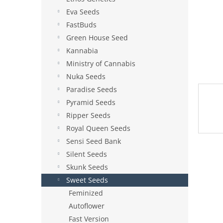
e
Eva Seeds
l
FastBuds
Green House Seed
Kannabia
Ministry of Cannabis
Nuka Seeds
Paradise Seeds
Pyramid Seeds
Ripper Seeds
Royal Queen Seeds
Sensi Seed Bank
Silent Seeds
Skunk Seeds
Sweet Seeds
Feminized
Autoflower
Fast Version