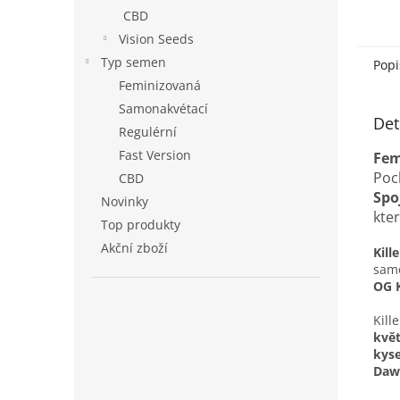
CBD
Vision Seeds
Typ semen
Popi
Feminizovaná
Samonakvétací
Det
Regulérní
Fast Version
Fem
Poc
CBD
Spo
Novinky
kter
Top produkty
Akční zboží
Kill
samo
OG 
Kill
květ
kyse
Dawg