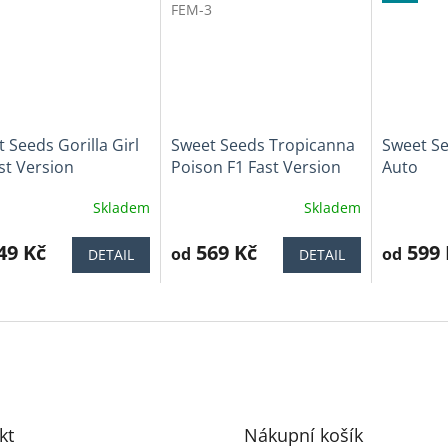
FEM-3
 Seeds Gorilla Girl
Sweet Seeds Tropicanna
Sweet Se
st Version
Poison F1 Fast Version
Auto
Skladem
Skladem
ěrné
Průměrné
Průměrné
cení
hodnocení
hodnocen
ktu
49 Kč
produktu
569 Kč
produktu
599 
od
od
DETAIL
DETAIL
je
je
3,7
4,0
z
z
5
5
iček.
hvězdiček.
hvězdiček
kt
Nákupní košík