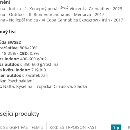
nění
Svatý
ena
- Indica - 1. Konopný pohár
Vincent a Grenadiny - 2023
ena
- Outdoor - III Biomenorcannabis - Menorca - 2017
ena -
Nejlepší Indica - VI Copa Cannábica Expogrow - Irún - 2017
ový list
ůda SWS52
ca/Sativa:
80%/20%
:
18-25% ·
CBD:
0,9%
s indoor:
400-600 g/m2
os outdoor:
350-600 g/rostlina
 květu indoor:
7 týdnů
zeň outdoor:
začátek září
ky:
Psychoaktivní
:
Nafta, Kyselina, Tropická, Citrusová, Sladká
sející produkty
d:
SS-GGF1-FAST-FEM-3
Kód:
SS-TRPOISON-FAST-
Tip