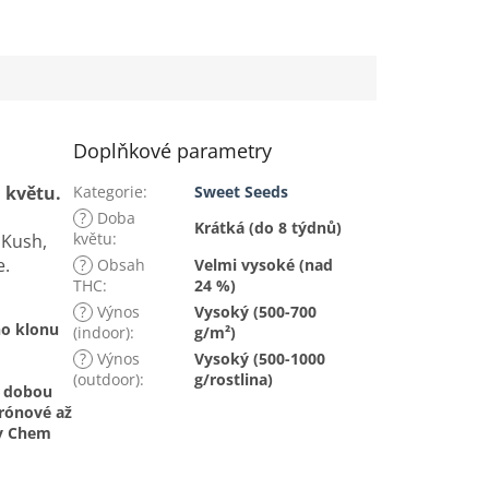
Doplňkové parametry
 květu.
Kategorie
:
Sweet Seeds
?
Doba
Krátká (do 8 týdnů)
květu
:
 Kush,
e.
?
Obsah
Velmi vysoké (nad
THC
:
24 %)
?
Výnos
Vysoký (500-700
ho klonu
(indoor)
:
g/m²)
?
Výnos
Vysoký (500-1000
(outdoor)
:
g/rostlina)
u dobou
trónové až
ny Chem