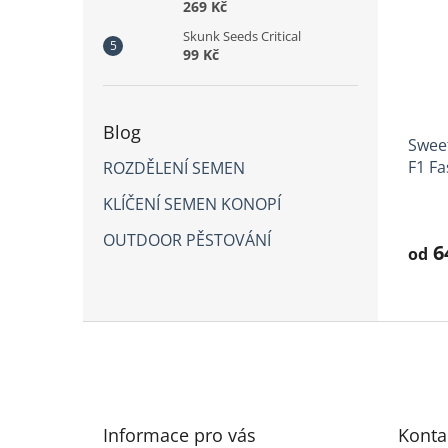
269 Kč
Skunk Seeds Critical
99 Kč
Blog
Sweet
F1 Fa
ROZDĚLENÍ SEMEN
KLÍČENÍ SEMEN KONOPÍ
Prům
hodno
OUTDOOR PĚSTOVÁNÍ
produ
6
od
je
3,9
z
5
Z
hvězd
á
p
a
t
Informace pro vás
Konta
í