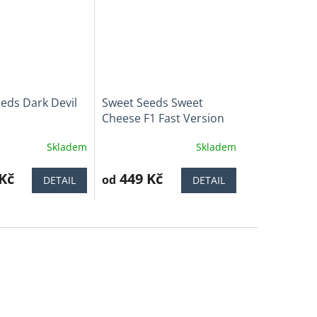
eds Dark Devil
Sweet Seeds Sweet
Cheese F1 Fast Version
Skladem
Skladem
Průměrné
í
hodnocení
Kč
produktu
449 Kč
od
DETAIL
DETAIL
je
3,4
z
5
.
hvězdiček.