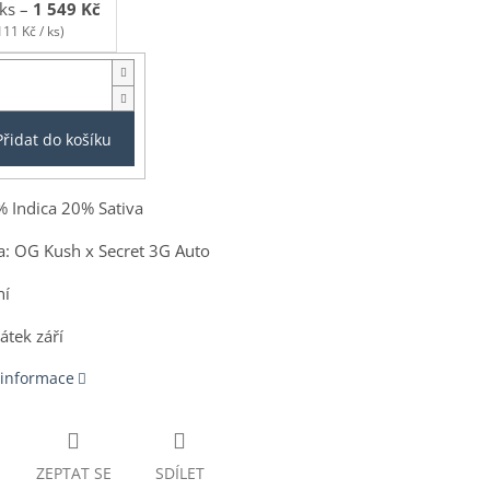
ks
–
1 549 Kč
111 Kč / ks)
Přidat do košíku
% Indica 20% Sativa
a:
OG Kush x Secret 3G Auto
ní
átek září
 informace
ZEPTAT SE
SDÍLET