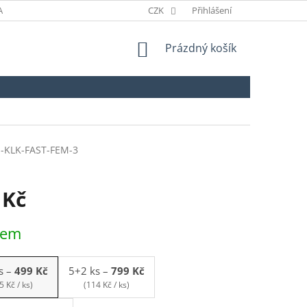
ANÉ ZNAČKY
ODSTOUPENÍ OD SMLOUVY
CZK
Přihlášení
NÁKUPNÍ
Prázdný košík
KOŠÍK
S-KLK-FAST-FEM-3
 Kč
dem
s
–
499 Kč
5+2 ks
–
799 Kč
5 Kč / ks)
(114 Kč / ks)