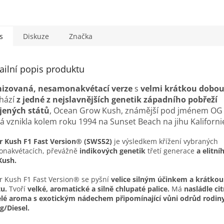
s
Diskuze
Značka
ailní popis produktu
izovaná, nesamonakvétací verze
s
velmi krátkou dobou
hází
z jedné z nejslavnějších genetik západního pobřeží
jených států
, Ocean Grow Kush, známější pod jménem OG
á vznikla kolem roku 1994 na Sunset Beach na jihu Kaliforni
er Kush F1 Fast Version® (SWS52)
je výsledkem křížení vybraných
nakvétacích, převážně
indikových genetik
třetí generace
a elitní
Kush.
er Kush F1 Fast Version® se pyšní
velice silným účinkem a krátko
u.
Tvoří
velké, aromatické a silně chlupaté palice.
Má
nasládle ci
lé aroma s exotickým nádechem připomínající vůni odrůd rodi
/Diesel.