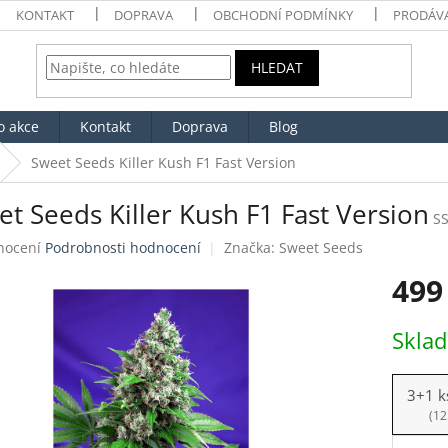
KONTAKT
DOPRAVA
OBCHODNÍ PODMÍNKY
PRODÁV
HLEDAT
o akce
Kontakt
Doprava
Blog
Sweet Seeds Killer Kush F1 Fast Version
t Seeds Killer Kush F1 Fast Version
S
né
nocení
Podrobnosti hodnocení
Značka:
Sweet Seeds
ení
499
tu
Měrná
Skla
cena:
ek.
3+1 k
(12