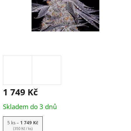
1 749 Kč
Měrná
Skladem do 3 dnů
cena:
5 ks
–
1 749 Kč
(350 Kč / ks)