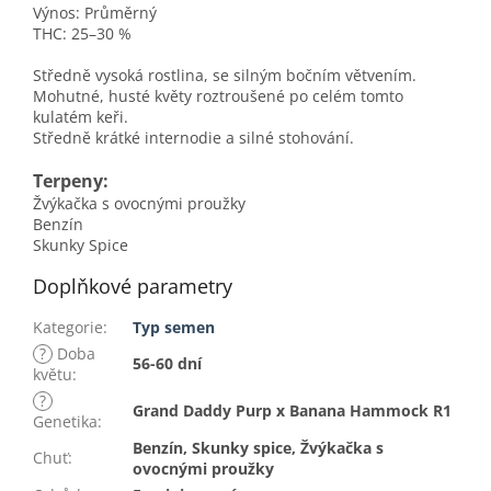
Výnos: Průměrný
THC: 25–30 %
Středně vysoká rostlina, se silným bočním větvením.
Mohutné, husté květy roztroušené po celém tomto
kulatém keři.
Středně krátké internodie a silné stohování.
Terpeny:
Žvýkačka s ovocnými proužky
Benzín
Skunky Spice
Doplňkové parametry
Kategorie
:
Typ semen
?
Doba
56-60 dní
květu
:
?
Grand Daddy Purp x Banana Hammock R1
Genetika
:
Benzín, Skunky spice, Žvýkačka s
Chuť
:
ovocnými proužky