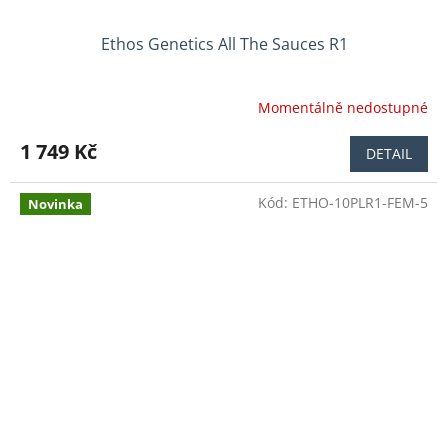
Ethos Genetics All The Sauces R1
Momentálně nedostupné
Průměrné
hodnocení
produktu
1 749 Kč
DETAIL
je
4,0
Kód:
ETHO-10PLR1-FEM-5
z
Novinka
5
hvězdiček.