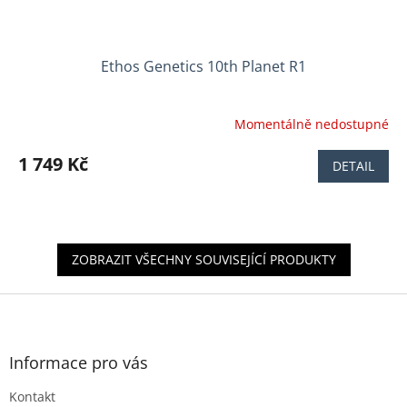
Ethos Genetics 10th Planet R1
Momentálně nedostupné
Průměrné
hodnocení
produktu
1 749 Kč
DETAIL
je
5,0
z
5
hvězdiček.
ZOBRAZIT VŠECHNY SOUVISEJÍCÍ PRODUKTY
Z
á
p
a
Informace pro vás
t
Kontakt
í