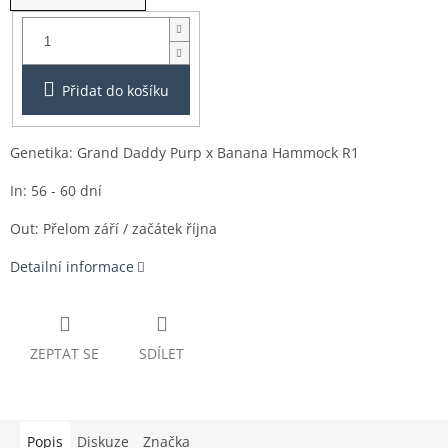
Balení:
5ks
Přidat do košíku
Genetika: Grand Daddy Purp x Banana Hammock R1
In: 56 - 60 dní
Out: Přelom z
áří / začátek října
Detailní informace
ZEPTAT SE
SDÍLET
Popis
Diskuze
Značka