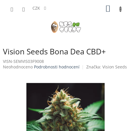
Přejít
NÁKUP
na
CZK
obsah
KOŠÍK
Vision Seeds Bona Dea CBD+
VISN-SEMVIS03F9008
Průměrné
Neohodnoceno
Podrobnosti hodnocení
Značka:
Vision Seeds
hodnocení
produktu
je
0,0
z
5
hvězdiček.