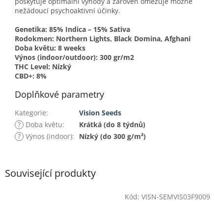
poskytuje optimální výhody a zároveň omezuje možné
nežádoucí psychoaktivní účinky.
Genetika: 85% Indica – 15% Sativa
Rodokmen: Northern Lights, Black Domina, Afghani
Doba květu: 8 weeks
Výnos (indoor/outdoor): 300 gr/m2
THC Level: Nízký
CBD+: 8%
Doplňkové parametry
Kategorie
:
Vision Seeds
?
Doba květu
:
Krátká (do 8 týdnů)
?
Výnos (indoor)
:
Nízký (do 300 g/m²)
Související produkty
Kód:
VISN-SEMVIS03F9009