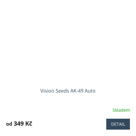
Vision Seeds AK-49 Auto
Skladem
Průměrné
hodnocení
produktu
349 Kč
od
DETAIL
je
4,5