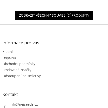
z
5
hvězdiček.
ZOBRAZIT VŠECHNY SOUVISEJÍCÍ PRODUKTY
Z
á
p
a
Informace pro vás
t
Kontakt
í
Doprava
Obchodní podmínky
Prodávané značky
Odstoupení od smlouvy
Kontakt
info
@
nejseeds.cz