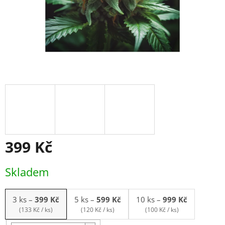
399 Kč
Měrná
Skladem
cena:
3 ks
–
399 Kč
5 ks
–
599 Kč
10 ks
–
999 Kč
(133 Kč / ks)
(120 Kč / ks)
(100 Kč / ks)
Balení: