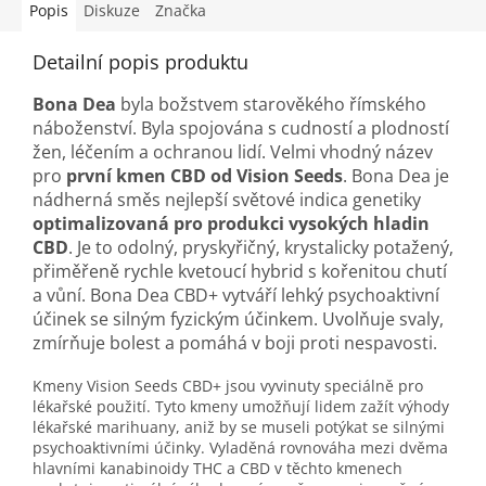
Popis
Diskuze
Značka
Detailní popis produktu
Bona Dea
byla božstvem starověkého římského
náboženství. Byla spojována s cudností a plodností
žen, léčením a ochranou lidí. Velmi vhodný název
pro
první kmen CBD od Vision Seeds
. Bona Dea je
nádherná směs nejlepší světové indica genetiky
optimalizovaná pro produkci vysokých hladin
CBD
. Je to odolný, pryskyřičný, krystalicky potažený,
přiměřeně rychle kvetoucí hybrid s kořenitou chutí
a vůní. Bona Dea CBD+ vytváří lehký psychoaktivní
účinek se silným fyzickým účinkem. Uvolňuje svaly,
zmírňuje bolest a pomáhá v boji proti nespavosti.
Kmeny Vision Seeds CBD+ jsou vyvinuty speciálně pro
lékařské použití. Tyto kmeny umožňují lidem zažít výhody
lékařské marihuany, aniž by se museli potýkat se silnými
psychoaktivními účinky. Vyladěná rovnováha mezi dvěma
hlavními kanabinoidy THC a CBD v těchto kmenech