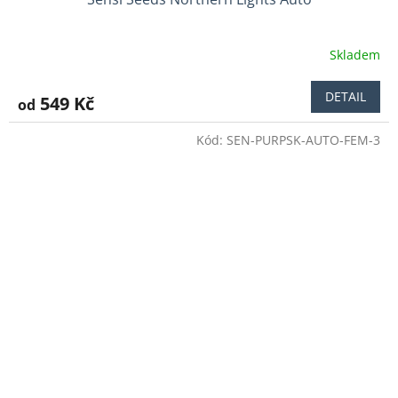
Skladem
Průměrné
hodnocení
produktu
DETAIL
549 Kč
od
je
5,0
Kód:
SEN-PURPSK-AUTO-FEM-3
z
5
hvězdiček.