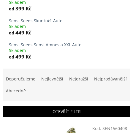
Skladem
399 Kč
od
Sensi Seeds Skunk #1 Auto
Skladem
449 Kč
od
Sensi Seeds Sensi Amnesia XXL Auto
Skladem
499 Kč
od
Ř
a
Doporučujeme
Nejlevnější
Nejdražší
Nejprodávanější
z
e
Abecedně
n
í
p
OTEVŘÍT FILTR
r
o
V
Kód:
SEN1560408
d
ý