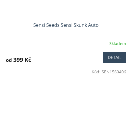
Sensi Seeds Sensi Skunk Auto
Skladem
Průměrné
hodnocení
produktu
DETAIL
399 Kč
od
je
4,5
Kód:
SEN1560406
z
5
hvězdiček.