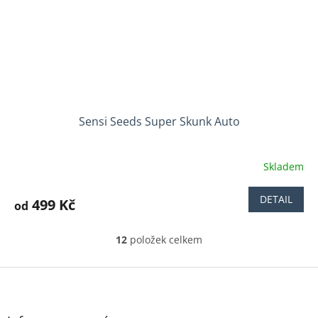
Sensi Seeds Super Skunk Auto
Skladem
DETAIL
499 Kč
od
12
položek celkem
O
v
l
Z
á
á
d
p
a