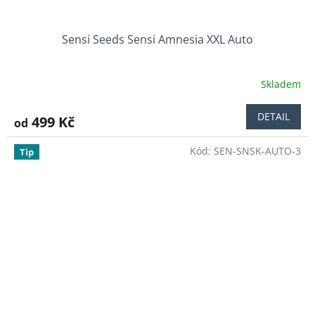
Sensi Seeds Sensi Amnesia XXL Auto
Skladem
Průměrné
hodnocení
produktu
DETAIL
499 Kč
od
je
5,0
Kód:
SEN-SNSK-AUTO-3
z
Tip
5
hvězdiček.