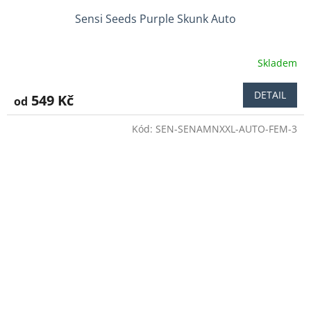
Sensi Seeds Purple Skunk Auto
Skladem
Průměrné
hodnocení
produktu
DETAIL
549 Kč
od
je
5,0
Kód:
SEN-SENAMNXXL-AUTO-FEM-3
z
5
hvězdiček.