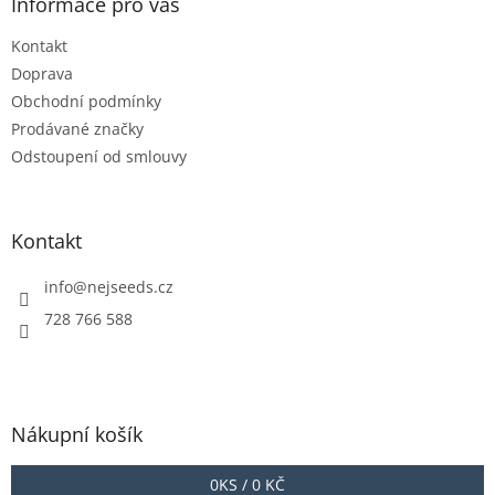
a
Informace pro vás
c
t
í
Kontakt
í
p
r
Doprava
v
Obchodní podmínky
k
Prodávané značky
y
Odstoupení od smlouvy
v
ý
p
i
Kontakt
s
u
info
@
nejseeds.cz
728 766 588
Nákupní košík
0
KS /
0 KČ