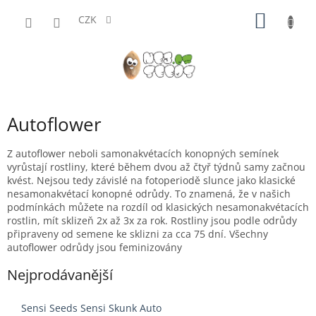
Přejít
NÁKUP
na
CZK
obsah
KOŠÍK
Autoflower
Z autoflower neboli samonakvétacích konopných semínek
vyrůstají rostliny, které během dvou až čtyř týdnů samy začnou
kvést. Nejsou tedy závislé na fotoperiodě slunce jako klasické
nesamonakvétací konopné odrůdy. To znamená, že v našich
podmínkách můžete na rozdíl od klasických nesamonakvétacích
rostlin, mít sklizeň 2x až 3x za rok. Rostliny jsou podle odrůdy
připraveny od semene ke sklizni za cca 75 dní. Všechny
autoflower odrůdy jsou feminizovány
Nejprodávanější
Sensi Seeds Sensi Skunk Auto