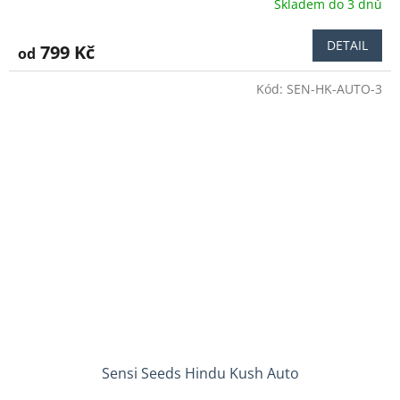
Skladem do 3 dnů
Průměrné
hodnocení
produktu
DETAIL
799 Kč
od
je
4,0
Kód:
SEN-HK-AUTO-3
z
5
hvězdiček.
Sensi Seeds Hindu Kush Auto