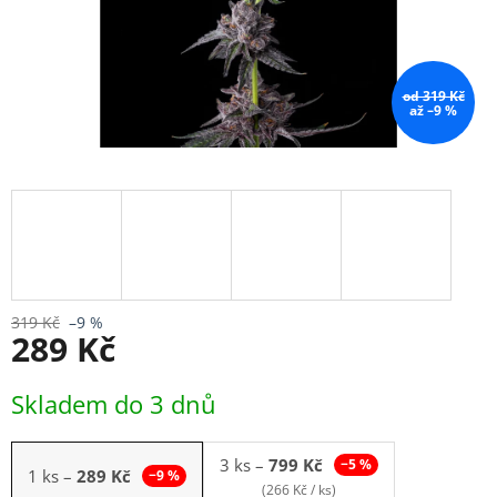
od 319 Kč
až –9 %
319 Kč
–9 %
289 Kč
Měrná
Skladem do 3 dnů
cena:
3 ks
–
799 Kč
−5 %
1 ks
–
289 Kč
−9 %
(266 Kč / ks)