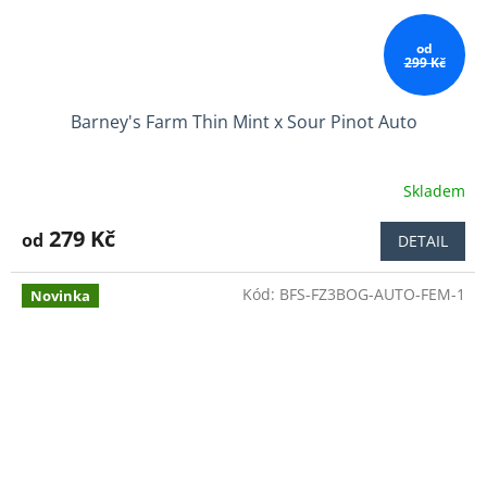
od
299 Kč
Barney's Farm Thin Mint x Sour Pinot Auto
Skladem
Průměrné
hodnocení
produktu
279 Kč
od
DETAIL
je
5,0
Kód:
BFS-FZ3BOG-AUTO-FEM-1
z
Novinka
5
hvězdiček.