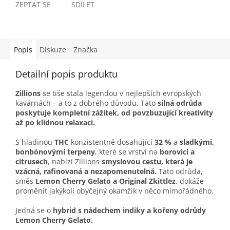
ZEPTAT SE
SDÍLET
Popis
Diskuze
Značka
Detailní popis produktu
Zillions
se tiše stala legendou v nejlepších evropských
kavárnách – a to z dobrého důvodu. Tato
silná odrůda
poskytuje kompletní zážitek, od povzbuzující kreativity
až po klidnou relaxaci.
S hladinou
THC
konzistentně dosahující
32 %
a
sladkými,
bonbónovými terpeny
, které se vrství na
borovici a
citrusech
, nabízí Zillions
smyslovou cestu, která je
vzácná, rafinovaná a nezapomenutelná.
Tato odrůda,
směs
Lemon Cherry Gelato a Original Zkittlez
, dokáže
proměnit jakýkoli obyčejný okamžik v něco mimořádného.
Jedná se o
hybrid s nádechem indiky a kořeny odrůdy
Lemon Cherry Gelato.