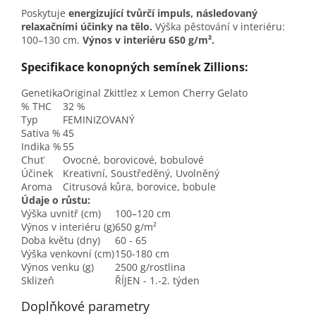
Poskytuje
energizující tvůrčí impuls, následovaný
relaxačními účinky na tělo.
Výška pěstování v interiéru:
100–130 cm.
Výnos v interiéru 650 g/m².
Specifikace konopných semínek Zillions:
Genetika
Original Zkittlez x Lemon Cherry Gelato
% THC
32 %
Typ
FEMINIZOVANÝ
Sativa %
45
Indika %
55
Chuť
Ovocné, borovicové, bobulové
Účinek
Kreativní, Soustředěný, Uvolněný
Aroma
Citrusová kůra, borovice, bobule
Údaje o růstu:
Výška uvnitř (cm)
100–120 cm
Výnos v interiéru (g)
650 g/m²
Doba květu (dny)
60 - 65
Výška venkovní (cm)
150-180 cm
Výnos venku (g)
2500 g/rostlina
Sklizeň
ŘÍJEN - 1.-2. týden
Doplňkové parametry