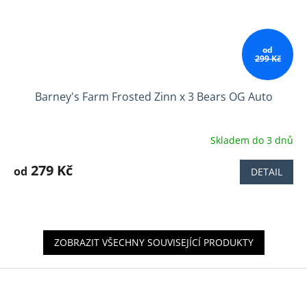
od
299 Kč
Barney's Farm Frosted Zinn x 3 Bears OG Auto
Skladem do 3 dnů
Průměrné
hodnocení
produktu
279 Kč
od
DETAIL
je
4,7
z
5
hvězdiček.
ZOBRAZIT VŠECHNY SOUVISEJÍCÍ PRODUKTY
Z
á
p