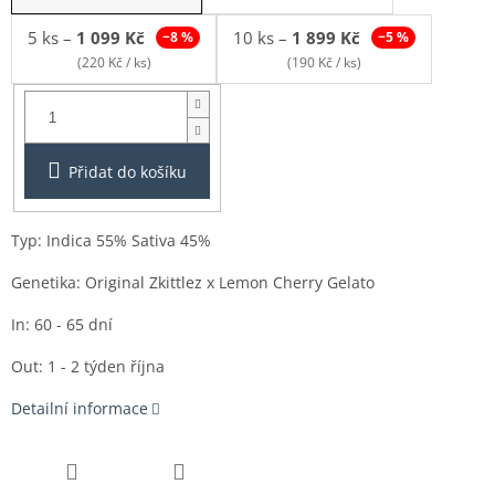
5 ks
–
1 099 Kč
10 ks
–
1 899 Kč
−8 %
−5 %
(220 Kč / ks)
(190 Kč / ks)
Balení:
1ks
Přidat do košíku
Typ: Indica 55% Sativa 45%
Genetika:
Original Zkittlez x Lemon Cherry Gelato
In: 60 - 65 dní
Out: 1 - 2 týden října
Detailní informace