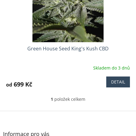
d
u
k
t
ů
Green House Seed King's Kush CBD
Skladem do 3 dnů
DETAIL
699 Kč
od
1
položek celkem
O
v
l
Z
á
á
d
p
a
a
Informace pro vás