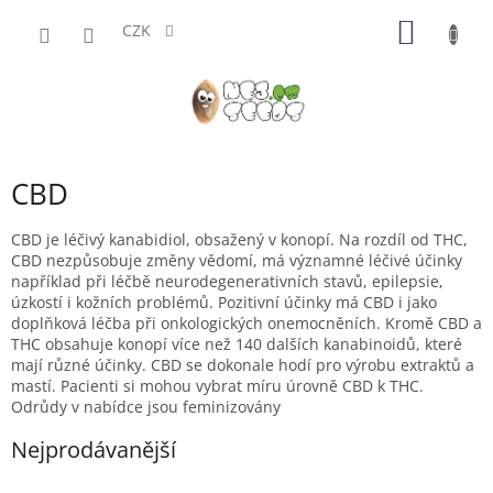
Přejít
NÁKUP
na
CZK
obsah
KOŠÍK
CBD
CBD je léčivý kanabidiol, obsažený v konopí. N
a rozdíl od THC,
CBD nezpůsobuje změny vědomí, má významné léčivé účinky
například při léčbě neurodegenerativních stavů, epilepsie,
úzkostí i kožních problémů. Pozitivní účinky má CBD i jako
doplňková léčba při onkologických onemocněních. Kromě CBD a
THC obsahuje konopí více než 140 dalších kanabinoidů, které
mají různé účinky. CBD se dokonale hodí pro výrobu extraktů a
mastí. Pacienti si mohou vybrat míru úrovně CBD k THC.
Odrůdy v nabídce jsou feminizovány
Nejprodávanější