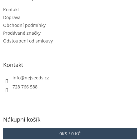
c
t
í
Kontakt
í
p
r
Doprava
v
Obchodní podmínky
k
Prodávané značky
y
Odstoupení od smlouvy
v
ý
p
i
Kontakt
s
u
info
@
nejseeds.cz
728 766 588
Nákupní košík
0
KS /
0 KČ