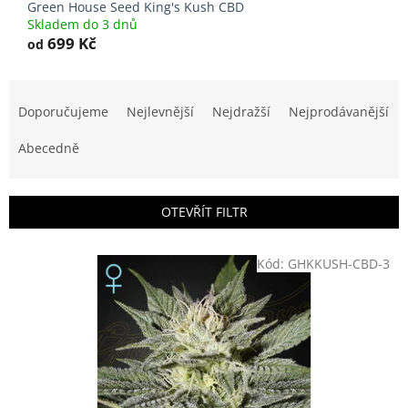
Green House Seed King's Kush CBD
Skladem do 3 dnů
699 Kč
od
Ř
a
Doporučujeme
Nejlevnější
Nejdražší
Nejprodávanější
z
e
Abecedně
n
í
p
OTEVŘÍT FILTR
r
o
V
Kód:
GHKKUSH-CBD-3
d
ý
u
p
k
i
t
s
ů
p
r
o